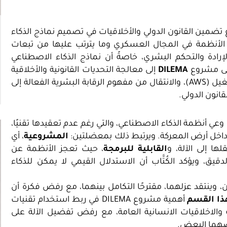
وهو مشروع تضمين القانون الدولي والأخلاقيات في تصميم نماذج الذكاء
يث يتناول إدماج هذه الأنظمة في المجال العسكري وما يترتب عليها من تبعات
لإرادة والتحكم البشري، خاصةً أن نماذج الذكاء الاصطناعي
سعى مشروع
DILEMA
إلى معالجة التحديات القانونية والأخلاقية
من خلال مناقشات حول أنظمة الأسلحة الفتاكة ذاتية التشغيل (AWS)، والانتقال من مفهوم الرقابة البشرية الفعالة إلى
قانون الدولي.
عي أنظمة الذكاء الاصطناعي، والتي رغم عدم تعقيدها تقنيًا،
 داخل أرض المعركة. ويرتبط ذلك بمعضلتين:
المشروعية
، أي
ها إلى الآلة، و
القابلية للبرمجة
، حيث تعجز الأنظمة عن
قيق، ويؤكد الكُتَّاب أن الاستدلال القيمي لا يمكن للذكاء
، وينتقد عزلهما، مقترحًا التكامل بينهما، مع رفض فكرة أن
ذا القسم
أهمية مشروع DILEMA في ربط استخدام تقنيات
ولية والاخلاقيات الانسانية العامة، مع رفض تفضيل الآلة على
عضهما البعض.