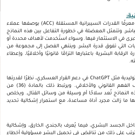
ية:
جبهة القتال في الفضاء السيبراني، معرفًا القدرات السيبرانية المستقلة (ACC) بوصفها عملاء
ر. وتتمثل المعضلة في خطورة التفاعل بين هذه النماذج
لكبرى في الاستثمار فيها. وسواء استُخدمت لأهداف محددة أو
ليات التي تفوق قدرة البشر. وينتهي الفصل إلى مجموعة من
رقابة البشرية باعتبارها التزامًا قانونيًا وأخلاقيًا، وإعطاء
ه.
الجدل حول النماذج اللغوية التوليدية مثل ChatGPT في دعم القرار العسكري، نظرًا لقدرتها
على تحليل البيانات، مقابل عيوب مثل “الهلوسة” وضعف الفهم القانوني والأخلاقي. ويرتبط ذلك بالمادة (36) من
هذه النماذج تُعد سلاحًا أم وسيلة من وسائل القتال. ويخلص
نها ما زالت مجرد أداة مساعدة، مع استمرار إشكالية تحديد
اخل الجسد البشري، فيما يُعرف بالجندي الخارق، وإشكالية
ا يترتب على ذلك من تناقض في تحميل البشر مسؤولية أخطاء