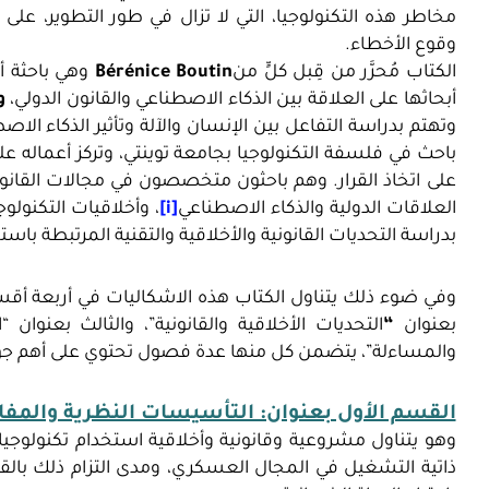
مخاطر هذه التكنولوجيا، التي لا تزال في طور التطوير، ع
وقوع الأخطاء.
الكتاب مُحرَّر من قِبل كلٍّ من
Bérénice Boutin
أبحاثها على العلاقة بين الذكاء الاصطناعي والقانون الدولي،
و
وتهتم بدراسة التفاعل بين الإنسان والآلة وتأثير الذكاء الا
باحث في فلسفة التكنولوجيا بجامعة توينتي، وتركز أعماله على
على اتخاذ القرار. وهم باحثون متخصصون في مجالات القان
العلاقات الدولية والذكاء الاصطناعي
[i]
، وأخلاقيات التكنول
بدراسة التحديات القانونية والأخلاقية والتقنية المرتبطة ب
وفي ضوء ذلك يتناول الكتاب هذه الاشكاليات في أربعة أقسام
بعنوان
“
التحديات الأخلاقية والقانونية”، والثالث بعنوان “
والمساءلة”، يتضمن كل منها عدة فصول تحتوي على أهم جوان
القسم الأول بعنوان: التأسيسات النظرية والمفا
وهو يتناول مشروعية وقانونية وأخلاقية استخدام تكنولوجيا 
ذاتية التشغيل في المجال العسكري، ومدى التزام ذلك بالقان