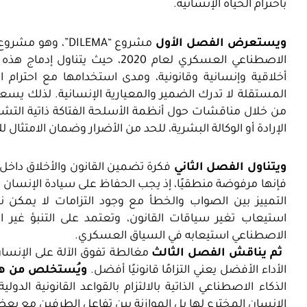
باحترام الحياة الإنسانية.
ويستعرض الفصل الأول
مشروع “DILEMA”، 
الاصطناعي العسكري لعام 2020، ح
أخلاقية وإنسانية وقانونية، ومدى استخدامها مع احترام ا
المستقلة لا تدرك الضمير والمعيارية الإنسانية. لذلك ي
الإرادة أو الوكالة البشرية، للحد من الأضرار وضمان الامتثال لل
ويتناول الفصل الثاني
فكرة تضمين القانون والأخلاق داخل و
فإنها مرفوضة منطقيًا، إذ يجب الحفاظ على سيادة الإنسان
التمييز بين الصواب والخطأ مع وجود التزامات لا يمكن نقل
استيعاب تغير سياقات القانون، وتعتمد على التنبؤ غير الد
الاصطناعي استيعابه في السياق العسكري.
ثم يناقش الفصل الثالث
مغالطة تفوق الآلة على الإنسان
الأداء الأفضل يعني التزامًا قانونيًا أفضل.
ويُستخلص من ه
الذكاء الاصطناعي الذاتية بالالتزام بالقواعد القانونية الد
الانسان المخترع لها بل الموازنة بين تفاعل الطرفين مع ب