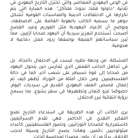
في الوعي اليهودي المعاصر، والتي تختزل التاريخ اليهودي في
ثلاثية “حاولوا قتلنا، نجونا، فلنأكل”. هذه العبارة التي يتم
تكرارها في الاحتفالات الدينية والمناسبات القومية تُشكل
جوهر ما يسميه الكاتب بالهوية القائمة على الاضطهاد،
ويوضح أن الأعياد اليهودية مثل الفوريم وعيد الفصح
أصبحت تُستخدم لتعزيز سردية أن اليهود ضحايا أزليين، مما
يُبرر سياساتهم العنيفة بوصفها ردود فعل دفاعية لا
هجومية.
المشكلة، من وجهة نظره، ليست في الاحتفال بالنجاة، بل
في تجاهل الجانب القمعي الذي يُمارس حين يتحول اليهود
من ضحايا إلى قوة تسيطر على شعب آخر، كما في حالة
الفلسطينيين. ومن خلال أمثلة من التوراة، يُظهر كيف تم
إغفال قصص العنف اليهودي القديم في سرديات اليوم،
خصوصًا غزو كنعان وتطهيرها في سفر يشوع، بما يسمح
برؤية انتقائية تبرر الاحتلال.
يرى الكاتب أن هذه الطريقة في استدعاء التاريخ تمنع
التفكير النقدي في الحاضر. فهي تقدم الإسرائيليين
كاستمرارية للضحايا التوراتيين، وتصور الفلسطينيين كأعداء
ميثولوجيين دائمين. وهكذا يصبح التاريخ وسيلة لحجب
الأخلاق، بدلًا من أن يكون مصدرًا لمحاسبة الذات.