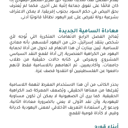
يقدم الفصل نقدًا شديدًا لفكرة حق تقرير المصير اليهودي إذا
كان قائمًا على تفوق جماعة إثنية على أخرى. فكما لم يُعترف
بحق البيض في حكم السود بجنوب إفريقيا، لا يمكن الاعتراف
بشرعية دولة تفرض على غير اليهود نظامًا قانونيًا أدنى.
معاداة السامية الجديدة
يُعالج الفصل الرابع الاتهامات المتكررة التي تُوجه لأي
شخص ينتقد إسرائيل، حتى من اليهود أنفسهم، بأنه معادي
للسامية. يُبين بينارت أن هذا الاتهام قد تحول من أداة لحماية
اليهود من الكراهية العنصرية، إلى أداة لقمع النقد السياسي
المشروع. ويعرض في كتابه حالات حقيقية من طلاب
جامعات، وأكاديميين، تم اتهامهم باللاسامية فقط لأنهم
دافعوا عن الفلسطينيين أو انتقدوا قصف غزة.
يحذر الكاتب من أن هذا الاستخدام المفرط لتهمة اللاسامية
يُفرغها من معناها الحقيقي، ويُضعف المعركة ضد الكراهية
الحقيقية. كما يرى أن الصهيونية لا يمكن أن تكون مساوية
لليهودية، وأن نقد الأولى لا يعني بالضرورة معاداة الثانية،
ويدعو إلى استعادة التعريف الأخلاقي لمعنى اليهودية كديانة
وقيم، لا كأداة قومية للقمع.
أبناء قورح