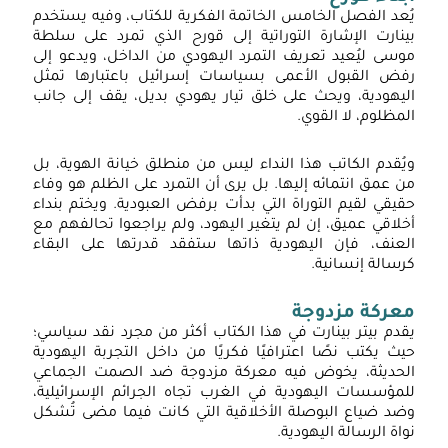
يُعد الفصل الخامس الخاتمة الفكرية للكتاب، وفيه يستخدم
بينارت الإشارة التوراتية إلى قورح الذي تمرد على سلطة
موسى ليُعيد تعريف التمرد اليهودي من الداخل، ويدعو إلى
رفض القبول الأعمى بسياسات إسرائيل باعتبارها تمثل
اليهودية، ويحث على خلق تيار يهودي بديل، يقف إلى جانب
المظلوم، لا القوي.
ويُقدم الكاتب هذا النداء ليس من منطلق خيانة الهوية، بل
من عمق انتمائه إليها. بل يرى أن التمرد على الظلم هو وفاء
حقيقي لقيم التوراة التي بدأت برفض العبودية. ويختم بنداء
أخلاقي عميق، إن لم يتغير اليهود، ولم يراجعوا تحالفهم مع
العنف، فإن اليهودية ذاتها ستفقد قدرتها على البقاء
كرسالة إنسانية.
معركة مزدوجة
يقدم بيتر بينارت في هذا الكتاب أكثر من مجرد نقد سياسي؛
حيث يكتب نصًا اعترافيًا فكريًا من داخل التجربة اليهودية
الحديثة، يخوض فيه معركة مزدوجة ضد الصمت الجماعي
للمؤسسات اليهودية في الغرب تجاه الجرائم الإسرائيلية،
وضد ضياع البوصلة الأخلاقية التي كانت فيما مضى تُشكل
نواة الرسالة اليهودية.