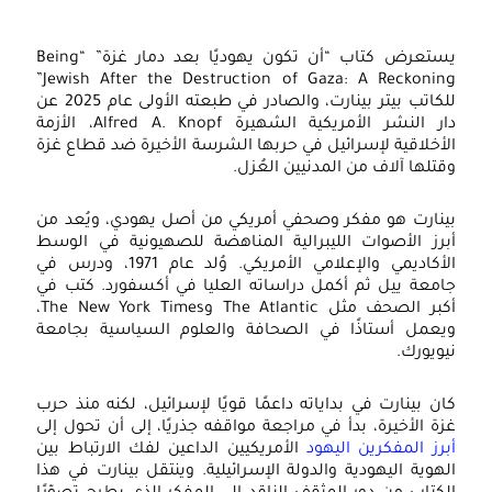
يستعرض كتاب “أن تكون يهوديًا بعد دمار غزة” “Being
Jewish After the Destruction of Gaza: A Reckoning”
للكاتب بيتر بينارت، والصادر في طبعته الأولى عام 2025 عن
دار النشر الأمريكية الشهيرة Alfred A. Knopf، الأزمة
الأخلاقية لإسرائيل في حربها الشرسة الأخيرة ضد قطاع غزة
وقتلها آلاف من المدنيين العُزل.
بينارت هو مفكر وصحفي أمريكي من أصل يهودي، ويُعد من
أبرز الأصوات الليبرالية المناهضة للصهيونية في الوسط
الأكاديمي والإعلامي الأمريكي. وُلد عام 1971، ودرس في
جامعة ييل ثم أكمل دراساته العليا في أكسفورد. كتب في
أكبر الصحف مثل The Atlantic وThe New York Times،
ويعمل أستاذًا في الصحافة والعلوم السياسية بجامعة
نيويورك.
كان بينارت في بداياته داعمًا قويًا لإسرائيل، لكنه منذ حرب
غزة الأخيرة، بدأ في مراجعة مواقفه جذريًا، إلى أن تحول إلى
أبرز المفكرين اليهود
الأمريكيين الداعين لفك الارتباط بين
الهوية اليهودية والدولة الإسرائيلية. وينتقل بينارت في هذا