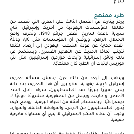
للنزاع.
طرد ممنهج
يركز بينارت في الفصل الثالث على الطرق التي تتعمد من
خلالها المؤسسات اليهودية في أمريكا وإسرائيل إنتاج
سردية ناعمة للتاريخ، تُغفل جرائم 1948، وتُحرف واقع
الاحتلال الراهن، ويوضح أن المؤسسات مثل AJC وADL
تقدم حكاية عن عودة الشعب اليهودي إلى أرضه، لكنها
تتجنب تمامًا الحديث عن التهجير القسري، ويستخدم في
ذلك وثائق إسرائيلية وأبحاث مؤرخين إسرائيليين مثل بني
موريس لإثبات أن الطرد كان ممنهجًا.
ويذهب إلى أبعد من ذلك حين يناقش مسألة تعريف
إسرائيل كدولة يهودية. فهو يرى أن هذا التعريف بحد ذاته
يعني تمييزًا بنيويًا ضد الفلسطينيين، سواء داخل الخط
الأخضر أو خارجه، ويجعل من الصهيونية مشروعًا فوقيًا لا
ديمقراطيًا. وباستخدام أمثلة من الحياة اليومية، يوضح كيف
يُحرم الفلسطينيون من الأرض، والمواطنة الكاملة، والموارد،
وكيف أن نظام الحكم الإسرائيلي لا يتيح أي مساواة قانونية
حقيقية.