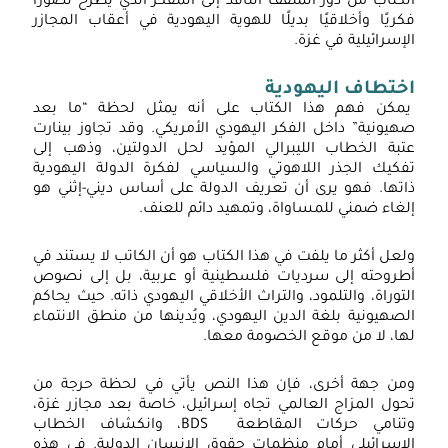
الكتاب من دور المثقف الناقد إلى المفكر الذي يطرح تصوّرًا
فكريًا وأخلاقيًا بديلًا للهوية اليهودية في أعقاب المجازر
الإسرائيلية في غزة.
اختطاف اليهودية
يمكن فهم هذا الكتاب على أنه يمثل لحظة “ما بعد
صهيونية” داخل الفكر اليهودي الأمريكي. وقد تجاوز بينارت
عتبة الخطاب الليبرالي المؤيد لحل الدولتين، وذهب إلى
تفكيك الجذر اللاهوتي والسياسي لفكرة الدولة اليهودية
ذاتها. فهو يرى أن تعريف الدولة على أساس ديني-إثني هو
إلغاء ضمني للمساواة، وتمهيد دائم للعنف.
ولعل أكثر ما يلفت في هذا الكتاب هو أن الكاتب لا يستند في
أطروحته إلى سرديات فلسطينية أو عربية، بل إلى نصوص
التوراة، والتلمود، والتراث الأخلاقي اليهودي ذاته. حيث يحاكم
الصهيونية بلغة الدين اليهودي، ويُدينها من منطق الانتماء
لها، لا من موقع الخصومة معها.
ومن جهة أخرى، فإن هذا النص يأتي في لحظة حرجة من
تحول المزاج العالمي تجاه إسرائيل، خاصة بعد مجازر غزة،
وتنامي حركات المقاطعة BDS، وانكشاف الخطاب
الإسرائيلي أمام منظمات حقوق الإنسان الدولية. في هذه