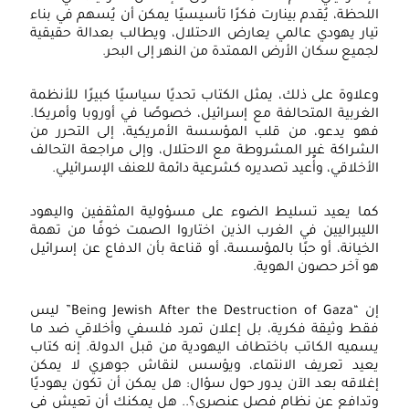
اللحظة، يُقدم بينارت فكرًا تأسيسيًا يمكن أن يُسهم في بناء
تيار يهودي عالمي يعارض الاحتلال، ويطالب بعدالة حقيقية
لجميع سكان الأرض الممتدة من النهر إلى البحر.
وعلاوة على ذلك، يمثل الكتاب تحديًا سياسيًا كبيرًا للأنظمة
الغربية المتحالفة مع إسرائيل، خصوصًا في أوروبا وأمريكا.
فهو يدعو، من قلب المؤسسة الأمريكية، إلى التحرر من
الشراكة غير المشروطة مع الاحتلال، وإلى مراجعة التحالف
الأخلاقي، وأُعيد تصديره كشرعية دائمة للعنف الإسرائيلي.
كما يعيد تسليط الضوء على مسؤولية المثقفين واليهود
الليبراليين في الغرب الذين اختاروا الصمت خوفًا من تهمة
الخيانة، أو حبًا بالمؤسسة، أو قناعة بأن الدفاع عن إسرائيل
هو آخر حصون الهوية.
إن “Being Jewish After the Destruction of Gaza” ليس
فقط وثيقة فكرية، بل إعلان تمرد فلسفي وأخلاقي ضد ما
يسميه الكاتب باختطاف اليهودية من قبل الدولة. إنه كتاب
يعيد تعريف الانتماء، ويؤسس لنقاش جوهري لا يمكن
إغلاقه بعد الآن يدور حول سؤال: هل يمكن أن تكون يهوديًا
وتدافع عن نظام فصل عنصري؟.. هل يمكنك أن تعيش في