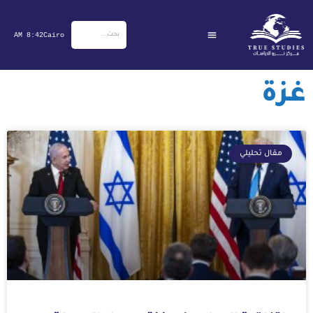
خطي
لى
8:42 AM
Cairo
لمحتوى
غزة
Page
Page
مقال تحليلي