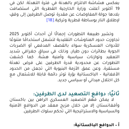
يعكس هشاشة الالتزام بالهدنة في فترة التهدئة. لكن في
19 أكتوبر أعلنت وزارة الخارجية القطرية التي استضافت
بلادها جولة المفاوضات عن مقدرة توصل الطرفين إلى وقفٍ
لإطلاق النار بوساطة قطرية وتركية.
[18]
وتشير طبيعة التطورات إجمالًا أن أحداث أكتوبر 2025
تجاوزت حدود المناوشات التقليدية لتشمل استخدامًا متنوعًا
للأدوات العسكرية سواء بالقصف المدفعي أو الضربات
الجوية بطائرات دون طيار، وذلك في سياقٍ جغرافي شديد
التعقيد وتوازنات سياسية وأمنية هشة. كما كشفت
التطورات عن محدودية قدرة الطرفين على فرض تهدئة
مستقرة، وعن عمق الأزمة البنيوية التي تجعل من الحدود
الأفغانية – الباكستانية بؤرة توتر دائمة قابلة للاشتعال مع
كل اختلال ميداني أو سياسي جديد.
ثانيًا: دوافع التصعيد لدى الطرفين:
لا يمكن فهم التصعيد العسكري الراهن بين باكستان
وأفغانستان إلا من خلال مزيج معقد من الدوافع الأمنية
والسياسية والاستراتيجية التي تحكم سلوك الطرفين.
أ – الدوافع الباكستانية: