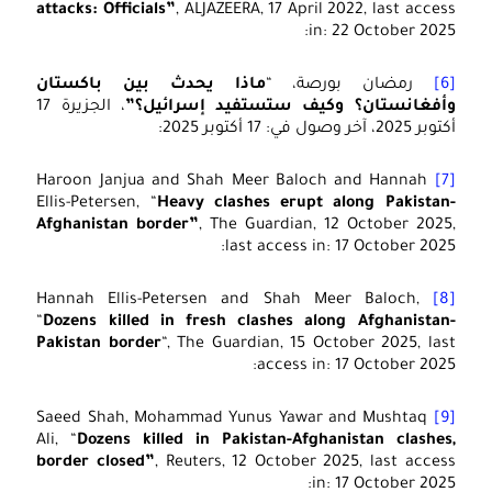
attacks: Officials”
, ALJAZEERA, 17 April 2022, last access
in: 22 October 2025:
[6]
رمضان بورصة، “
ماذا يحدث بين باكستان
وأفغانستان؟ وكيف ستستفيد إسرائيل؟”
، الجزيرة 17
أكتوبر 2025، آخر وصول في: 17 أكتوبر 2025:
Haroon Janjua and Shah Meer Baloch and Hannah
[7]
Ellis-Petersen, “
Heavy clashes erupt along Pakistan-
Afghanistan border”
, The Guardian, 12 October 2025,
last access in: 17 October 2025:
Hannah Ellis-Petersen and Shah Meer Baloch,
[8]
“
Dozens killed in fresh clashes along Afghanistan-
Pakistan border
“, The Guardian, 15 October 2025, last
access in: 17 October 2025:
Saeed Shah, Mohammad Yunus Yawar and Mushtaq
[9]
Ali, “
Dozens killed in Pakistan-Afghanistan clashes,
border closed”
, Reuters, 12 October 2025, last access
in: 17 October 2025: