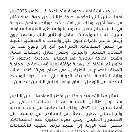
اندلعت اشتباكات حدودية متصاعدة في أكتوبر 2025 بين
أفغانستان التي تحكمها حركة طالبان من جهة، وباكستان
من جهة أخرى. وذلك على امتداد خط دوراند ومناطق حدودية
في بلوشستان وخبير باختونخوا والمناطق القبلية المجاورة.
تميزت هذه المواجهات بتبادل لإطلاق النار، وقصف جوي
يُزعم أنه عبر طائرات بدون طيار واستخدام المدفعية الثقيلة
في بعض القطاعات، الأمر الذي أدى إلى وقوع عدد من
الضحايا المدنيين والجرحى، وتضرر منازل ومنشآت مدنية،
وتقييد الحركة التجارية عبر المعابر الحدودية. وبحلول 15
أكتوبر تم الاتفاق على هدنة مؤقتة لمدة 48 ساعة في محاولة
لتهدئة الأوضاع بين الطرفين، وفي صباح يوم 19 أكتوبر أعلنت
وزارة الخارجية القطرية، الدولة التي لعبت دور الوسيط
للتهدئة، عن التوصل لاتفاق بوقف إطلاق النار بين الطرفين.
يُعتبر هذا التصعيد واحدًا من أخطر المواجهات بين البلدين
منذ تولي طالبان السلطة بعد الانسحاب الأمريكي من
أفغانستان عام 2021، وذلك لما صاحبه من خسائر مدنية
وأثر إنساني خطير، فضلاً عن المخاطر التي يحملها على
الاستقرار الإقليمي. وعلى ضوء خطورة هذه الاشتباكات،
تسعى هذه الورقة إلى تقديم قراءة تحليلية للاشتباكات
وتطوراتها بغرض محاولة استشراف مآلها.