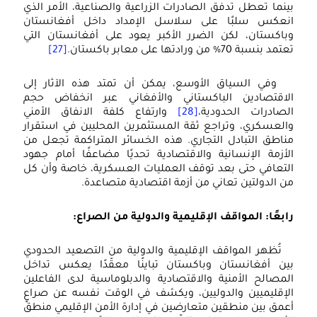
بينما تعطل تدفق الصادرات الزراعية والصناعية، الأمر الذي
انعكس سلبًا على سلاسل الإمداد داخل أفغانستان
وباكستان، لكن الضرر الأكبر يعود على أفغانستان التي
تعتمد بنسبة 70% من ورادتها على معابر باكستان.
[27]
وفي السياق الأوسع، يمكن أن تمتد هذه الآثار إلى
الاقتصادين الباكستاني والأفغاني عبر انخفاض حجم
الصادرات الحدودية،
[28]
وارتفاع كلفة الانفاق الأمني
والعسكري، وتراجع ثقة المستثمرين المحليين في استقرار
مناطق التبادل التجاري. هذه الخسائر المتراكمة تجعل من
الأزمة الإنسانية والاقتصادية تحديًا مضاعفًا أمام جهود
التعافي حتى بعد توقف العمليات العسكرية، خاصة وأن كل
من الدولتين تعاني من أزمة اقتصادية متصاعدة.
رابعًا: المواقف الإقليمية والدولية من الصراع:
تُظهر المواقف الإقليمية والدولية من التصعيد الحدودي
بين أفغانستان وباكستان تباينًا معقّدًا يعكس تداخل
المصالح الأمنية والاقتصادية والدبلوماسية لدى الفاعلين
الإقليميين والدوليين، ويكشف في الوقت نفسه عن صراعٍ
أعمق بين منطقين متعارضين في إدارة الأمن الإقليمي منطق