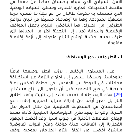
الأمن السيادي الذي تتبنّاه باكستان دفاعًا عن حقها في
ملاحقة التهديدات العابرة للحدود، ومنطق السيادة الوطنية
الذي تتمسك به حكومة طالبان في مواجهة ما تعتبره خرقًا
ممنهجًا لحدودها، وهذا ما أوضحناه مسبقًا في تبيان دوافع
الطرفين من الصراع. هذا التناقض البنيوي يجعل المواقف
الإقليمية والدولية تميل إلى التهدئة أكثر من انحيازها لأي
طرف بعينه، خشية توسّع النزاع وتحوله إلى أزمة إقليمية
مفتوحة.
1 – قطر ولعب دور الوساطة:
على المستوى الإقليمي، برزت قطر بوصفها فاعلًا
دبلوماسيًا وسـيطًا يسعى إلى احتواء الأزمة عبر استضافة
محادثات في الدوحة بين الوفدين، في خطوة تعكس رغبة
خليجية في كبح التصعيد قبل أن يتحول إلى نزاع مستدام.
[29]
هذه الوساطة لا تهدف فقط إلى تثبيت وقف إطلاق
النار بل تعبّر أيضًا عن إدراك متزايد لضرورة إعادة دمج
أفغانستان في المنظومة الإقليمية من خلال الحوار بدل
العزلة، وهو ما يعيد طرح الدبلوماسية الخليجية كأداة ضبط
لإيقاع التفاعلات الأمنية في جنوب آسيا. وقد أفضت الجهود
القطرية إلى اتفاقات هدنة مؤقتة وفتح قنوات تفاوضية
مباشرة أفضت عن اتفاق يلتزم الطرفان بموجبه بوقف