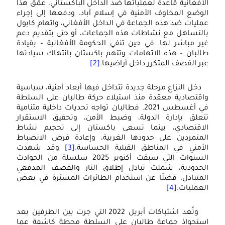
الأفغانية قاعدةً لعملياتها ضد الداخل الباكستاني. عمّق هذا
الوضع المخاوف الأمنية في إسلام آباد، ودفعها إلى إجراء
عمليات ضد هذه الجماعة في الداخل الأفغاني، واتهام كابول
بالتساهل مع نشاطات هذه الجماعات، أو حتى بتقديم دعم
غير مباشر لها. في حين تنفي الحكومة الأفغانية – بقيادة
طالبان – هذه الاتهامات وتتهم باكستان بانتهاك سيادتها
عبر القصف المتكرر داخل أراضيها.
[2]
دخل النزاع مرحلة جديدة تتداخل فيها أبعاد أمنية، سياسية
واقتصادية معقدة منذ استيلاء حركة طالبان على السلطة
في أغسطس 2021. فطالبان تواجه تحديات داخلية متنامية
تتعلق بإدارة الدولة، وضبط الأمن، وتحقيق الاستقرار
الاقتصادي، بينما تسعى باكستان إلى تحجيم نشاط
المتمردين على حدودها الغربية، وإعادة فرض الانضباط
الأمني في المناطق القبلية الحساسة.
[3]
وقد شهدت
السنوات التي سبقت أكتوبر 2025 سلسلة من الحوادث
الحدودية، شملت تبادل إطلاق النار والقصف المدفعي
المتبادل، فضلًا عن استخدام الطائرات المسيّرة في بعض
العمليات.
[4]
وتُعد اشتباكات أبريل 2022 التي جرت بين الطرفين بعد
استحواذ جماعة طالبان على السلطة محطة كاشفة عما