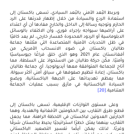
وبربط البُعد الأمني بالبُعد السيادي، تسعى باكستان إلى
استعادة الردع والسيادة من خلال إظهار قدرتها على الرد
الحازم وتوجيه رسالة إلى الداخل والخارج مفادها أن أي اعتداء
على أراضيها سيواجه بإجراء فوري، وأن الاكتفاء بالوسائل
الدبلوماسية أو الردود المحدودة كمسار خارجي، لم يعد كافيًا
في ظل التحديات الأمنية المتصاعدة التي مثلتها جماعة
طالبان باكستان في ضوء الانسحاب الأمريكي من
أفغانستان عام 2021 وهو الذي خلق فراغًا جيوسياسيًا
وأمنيًا، مكّن حركة طالبان من الاستحواذ على السلطة، مما
أتاح للجماعة المتوافقة معها أيديولوجيا، أي جماعة طالبان
باكستان، إعادة تنظيم صفوفها في سياق أمني أكثر سيولة،
مما يعظم تهديداتها على الجبهة الباكستانية، ويضع
السيادة الباكستانية في مأزق بسبب عمليات الجماعة
المتنامية.
[20]
وعلى مستوى التوازنات الإقليمية، تسعى باكستان إلى
قطع طرق التقارب بين الحكومتين الأفغانية والهندية، وهما
الجارتين العدوتين لباكستان في اللحظة الراهنة، مما يجعل
التقارب بينهما يمثل خطرًا استراتيجيًا يحيط بباكستان شرقًا
وغربًا، لذلك يمكن أيضًا تفسير التصعيد الباكستاني