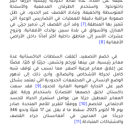
عنيفة على امتداد عدة نقاط حدودية رئيسية أبرزها خيبر
باختونخوا. واستخدم الطرفان المدفعية والأسلحة
المتوسطة والخفيفة، وتبادلا القصف عبر الحدود، في ظل
صعوبة مراقبة دقيقة للعمليات في التضاريس الوعرة التي
تتميز بها المنطقة.
[7]
وقد أدى القصف إلى تدمير جزئي في
المنازل والأسواق في بلدة سبين بولدك الأفغانية، ونزوح
عشرات الأسر إلى مناطق داخلية أكثر أمانًا داخل الأراضي
الأفغانية.
[8]
في خضم التصعيد، أغلقت السلطات الباكستانية عدة
معابر رئيسية، من بينها تورخم وتشمن، جزئيًا أو كليًا، فضلًا
عن إغلاق معابر فرعية أصغر، مما تسبب في توقف شبه
كامل لحركة الأشخاص والبضائع، وأدى ذلك إلى تدهور
الوضع الإنساني في المجتمعات الحدودية التي تعتمد بشكل
كبير على التجارة اليومية العابرة للحدود.
[9]
فقد سعت
باكستان لخنق خصمها اقتصاديًا باستخدام ورقة غلق
المعابر لتعطيل جزءًا من عوامل استمرار الحياة للجسد
الاجتماعي للخصم.
[10]
ووفقًا لتقرير للأمم المتحدة صادر
يوم 16 أكتوبر 2025، سقط ما لا يقل عن 17 قتيلًا ونحو 346
جريحًا من المدنيين في أفغانستان جراء القصف
والاشتباكات المتبادلة.
[11]