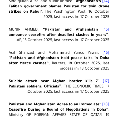
Afghanistan’s
Siddiqullah Alizai and Munir Ahmed, “
[14]
Taliban government blames Pakistan for twin drone
strikes on Kabul
“, The Washington Post, 16 October
2025, last access in: 17 October 2025:
“Pakistan and Afghanistan
MUNIR AHMED,
[15]
announce ceasefire after deadliest clashes in years”
,
AP, 15 October 2025, last access in: 17 October 2025:
Asif Shahzad and Mohammad Yunus Yawar,
[16]
“
Pakistan and Afghanistan hold peace talks in Doha
after fierce clashes”
, Reuters, 18 October 2025, last
access in: 18 October 2025:
Suicide attack near Afghan border kills 7
“
[17]
Pakistani soldiers: Officials”
, THE ECONOMIC TIMES, 17
October 2025, last access in: 17 October 2025:
Pakistan and Afghanistan Agree to an Immediate
“
[18]
Ceasefire During a Round of Negotiations in Doha”
,
Ministry OF FOREIGN AFFAIRS STATE OF QATAR, 19