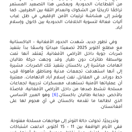
من القطاعات الحدودية. ويعكس هذا التصعيد المستمر
تراكمًا تاريخيًا من الشكوك وانعدام الثقة بين الطرفين، كما
يؤشر إلى هشاشة ترتيبات الأمن الإقليمي في ظل غياب
آليات فعالة لتسوية الخلافات الحدودية بين كابول وإسلام
آباد.
وفي تطور جديد، شهدت الحدود الأفغانية – الباكستانية
مع مطلع أكتوبر 2025 تصعيدًا ميدانيًا واسعًا بدأ بتنفيذ
ضربات جوية داخل الأراضي الأفغانية، يُعتقد أنها تمت
بواسطة طائرات دون طيار. وقد وجهت حركة طالبان
اتهامات مباشرة إلى باكستان بتنفيذ تلك الضربات، مشيرة
إلى أنها استهدفت تجمعات مدنية ومناطق مأهولة قرب
خط دوراند. في المقابل، نفت إسلام آباد الاتهامات، معتبرة
أن عملياتها الأمنية تستهدف معسكرات تدريبية لجماعات
مسلحة تنشط ضدها من داخل الأراضي الأفغانية، قاصدًة
بالأخص جماعة طالبان باكستان.
[6]
وهو المبرر الأساسي
الذي لطالما ما تقدمه باكستان في أي هجوم لها على
أفغانستان.
وتدريجيًا، تحولت حالة التوتر إلى مواجهات مسلحة مفتوحة.
ففي الأيام الواقعة بين 11 – 15 أكتوبر، اندلعت اشتباكات