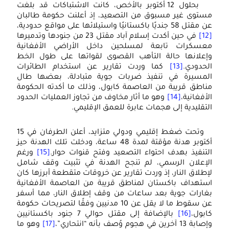
بحلول 12 أكتوبر بالأخص، كانت الاشتباكات قد بلغت
مستوى غير مسبوق من التصعيد، إذ أعلنت حكومة طالبان
عن مقتل 58 جنديًا باكستانيًا واستيلائها على مواقع حدودية،
[12]
في حين أكدت إسلام آباد مقتل 23 من جنودها وتدميرها
معسكرات تابعة لمسلحين داخل الأراضي الأفغانية
وإعلانها حالة التأهب القصوى لقواتها على طول الخط
الحدودي.
[13]
كما وردت تقارير عن استخدام الطائرات
المسيرة في تنفيذ ضربات جوية متبادلة، بعضها طال
مناطق قريبة من العاصمة كابول، وذلك ما أكدته الحكومة
الأفغانية،
[14]
وهو ما أثار مخاوف من تجاوز العمليات الحدود
التقليدية إلى هجمات عابرة للعمق الإقليمي.
وتحت ضغط إقليمي ودولي متزايد، أعلن الطرفان في 15
أكتوبر هدنة مؤقتة لمدة 48 ساعة، ودخلت تلك الهدنة حيز
التنفيذ بهدف احتواء التصعيد وفتح قنوات حوار.
[15]
ورغم
الإعلان الرسمي، لم تنجح الهدنة في تثبيت وقف شامل
لإطلاق النار، إذ وردت تقارير عن خروقات متقطعة أبرزها كان
استهداف باكستان لمناطق قريبة من العاصمة الأفغانية
بغارات جوية بعد ساعات من وقف إطلاق النار، مما أسفر
عن سقوط ما لا يقل عن 10 مدنيين وفقًا لتصريحات حكومة
كابول،
[16]
بالإضافة إلى مقتل حوالي 7 جنود باكستانيين
وإصابة 13 آخرين في هجوم وُصف بأنه “انتحاري”،
[17]
وهو ما