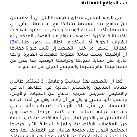
ب – الدوافع الأفغانية:
على الوجه المقابل، تنطلق حكومة طالبان في أفغانستان
من دوافع تجد لنفسها تشابكًا مع سابقتها، ويأتي في
مقدمتها تأكيد السيادة الوطنية ورفض ما تعتبره انتهاكات
باكستانية متكررة لحدودها، سواء عبر القصف المدفعي أو
الغارات الجوية أو استخدام الطائرات بدون طيار،
[24]
فطالبان تسعى من خلال التصعيد إلى تثبيت صورة مفادها
أن أراضيها ليست ساحة مفتوحة للهجمات العابرة، وأنها
قادرة على حماية حدودها وكرامتها الوطنية بما يعزز من
مصداقيتها أمام شعبها والمجتمع الدولي على حد سواء.
كما أن للتصعيد بعدًا سياسيًا وإعلاميًا، إذ تستثمر طالبان
معاناة المدنيين والخسائر المادية في خطابها الداخلي
والإقليمي لتكريس سردية الدفاع عن السيادة والأرض،
وكسب تأييد شعبي ودولي في آن واحد، وهي في أشد الحاجة
للاستثمار في مثل تلك الأزمات لاكتساب تأييد داخلي
وشرعية دولية تساعد على كسر عزلتها، خاصة وأن
أفغانستان هي الأخرى تعاني من أزمة اقتصادية كبرى نابعة
من العقوبات الاقتصادية والعزلة الدولية التي يفرضها
المجتمع الدولي على حكومة طالبان غير المُعترف بها، وهو
ما أرادت أن تبدأه إقليميًا عبر التقارب مع الهند الذي سيفتح