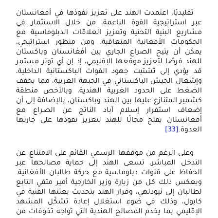
تقليديًا، اعتمدت الهند على تعزيز نفوذها في أفغانستان
عبر استراتيجية القوة الناعمة، من خلال الاستثمار في
مشاريع البنية التحتية وتعزيز العلاقات الدبلوماسية مع
الحكومات الأفغانية المتعاقبة. ومن منظور استراتيجي،
يمكن أن يتيح الصراع الجاري بين أفغانستان وباكستان
للهند فرصًا لتعزيز موقعها الإقليمي، إذ إن أي توتر مستمر
قد يؤدي إلى تشتيت جهود القوات الباكستانية الداخلية،
وإشغال الجيش الباكستاني في الجبهة الغربية، مما يخفف
الضغط على الحدود الغربية الهندية، وبالأخص منطقة
كشمير المتنازع عليها بين الهند وباكستان، بالإضافة إلى أن
إضعاف استقرار إسلام آباد الناتج عن الصراع مع
أفغانستان يفتح مجالًا للهند لتعزيز نفوذها على جارتها
العدوة.
[33]
وعلى الرغم من موقفها الرسمي القائم على الامتناع عن
التدخل المباشر، تسعى الهند إلى حماية مصالحها عبر
الحفاظ على قنوات دبلوماسية مع حركة طالبان الأفغانية.
ويعكس ذلك كل من زيارة وزير الخارجية أمير متقي التابع
لطالبان إلى نيودلهي، وقرار الهند بتحديث بعثتها الفنية في
كابول، وذلك في ضوء استغلال إعادة تشكّل المشهد
الإقليمي بما يخدم المصالح الهندية التي تواجه تخوفات من