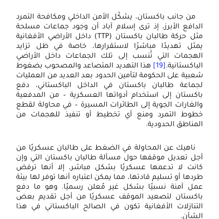
من جانب باكستان، يشكّل الأمن الداخلي ومكافحة التمرد
الدافع الأبرز، إذ ترى إسلام آباد أن وجود جماعات مسلحة
مثل حركة طالبان باكستان (TTP)‏ داخل الأراضي الأفغانية
يمثل تهديدًا مباشرًا لاستقرارها، خاصة في ظل تزايد
الهجمات التي تُنسب إلى تلك الجماعات داخل الأراضي
الباكستانية.
[19]
هذا التهديد المتصاعد والمصحوب بضغوط
شعبية على الحكومة لتأمين الحدود بعد العديد من العمليات
لجماعة طالبان باكستان في الداخل الباكستاني، دفع
باكستان إلى استخدام أدواتها العسكرية – من المدفعية
والغارات الجوية إلى الطائرات المسيرة – في محاولة لقطع
خطوط التمرد ومنع أي تخطيط أو تنفيذ للهجمات من
المناطق الحدودية.
ناهيك عن المحاولة في الضغط على طالبان عسكريًا من
أجل تعديل موقفها حول مسألة طالبان باكستان التي وإن
كانت لا تدعمها عسكريًا بشكل مباشر، إلا أنها ترفض
طردها أو تسليم قادتها، مما يمكن اعتباره أنها توفر لها بيئة
عمل آمنة نسبيًا بشكل غير مُعلن رسميًا. وهو ما دفع
باكستان لتصعيد الموقف عسكريًا من أجل تقديم بعض
التنازلات الأفغانية تكون في الصالح الباكستاني في هذا
الشأن.