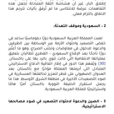
إطلاق النار، غير أن هشاشة الثقة المتبادلة تجعل هذه
التفاهمات عرضة للانتكاس ما لم تُرفق بآليات تترجم هذا
الاتفاق بالتزام فعلي.
2 – السعودية وموقف التهدئة:
لعبت المملكة العربية السعودية دورًا دبلوماسيًا ساعد في
خفض التصعيد واحتواء الأزمة عبر الوساطة بين الطرفين
والدعوة للدخول في مفاوضات وتجنّب الصراع، وهو ما أعتُبر
دورًا ناجحًا بعد الإقناع السعودي – القطري لطالبان بتعليق
عملياتها الانتقامية التي كانت تنوي بالرد بها على باكستان.
[30]
ويُفهم هذا الدور في إطار اتفاقية الدفاع الاستراتيجي
المتبادل التي أبرمتها المملكة مؤخرًا مع باكستان بعد
العدوان الصهيوني على قطر لتعزيز تحالفتها العسكرية في
ضوء التصعيدات الأخيرة في منطقة الشرق الأوسط. هذا ما
يجعل استقرار الحليفة النووية باكستان أمرًا هامًا
واستراتيجيًا للملكة العربية السعودية.
3 – الصين والدعوة لاحتواء التصعيد في ضوء مصالحها
الاستراتيجية: