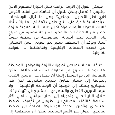
فيمكن القول إن الأزمة الراهنة تمثل اختبارًا لمفهوم الأمن
الإقليمي ذاته هل يمكن للدول أن تحافظ على أمنها القومي
خارج أطر التعاون الجماعي؟ وهل ما تزال الوساطات
الدبلوماسية قادرة على إنتاج حلول دائمة أم أنها باتت تُدار
كآليات لاحتواء الأزمات مؤقتًا؟ إن غياب آلية إقليمية ملزمة
يجعل من التهدئة الحالية مجرد استراحة قصيرة في صراعٍ
قابلٍ للتجدد لتجذر أسبابه الموضوعية في منطقة جنوب
آسيا، ويؤكد أن المنطقة تسير نحو نموذج الأمن الانتقائي
الذي تحدده المصالح الإقليمية وتفاعلاتها لا القواعد
القانونية.
ختامًا، بعد استعراض تطورات الأزمة والعوامل المحيطة
بها، يمكننا الشروع في محاولة استشراف مآلها. يمكن
للاتفاقية التي تم التوصل إليها أن تعمل على ترسيخ الهدنة
وتحولها إلى مسار تعاون حدودي مشروط، لكن هذا
السيناريو يستند إلى فرضية أن الوساطة الإقليمية — ولا
سيما الدورين القطري والسعودي — ستنجح في تثبيت وقف
إطلاق النار الحالي وتحويله إلى إطار سياسي – أمني أكثر
استدامة. فالتقاء المصالح بين الطرفين في تخفيف الضغط
العسكري وتأمين الحدود المشتركة، إضافةً إلى ضغط
المجتمع الدولي عبر الأمم المتحدة، يمكن أن يدفعهما إلى