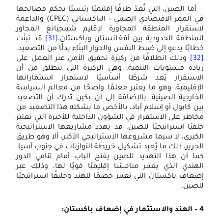
أما الصين، التي تُعدّ طرفًا إقليميًا رئيسيًا بحكم مصالحها
في الممر الاقتصادي الصيني – الباكستاني (CPEC) والداعمة
لاستقرار المنطقة المجاورة لإقليم شينجيانغ المجاور
للمنطقة الحدودية بين أفغانستان وباكستان،
[31]
قد تبنّت
خطابًا يدعو إلى ضبط النفس والحوار البنّاء بدلًا من التصعيد،
[32]
وذلك انطلاقًا من ركيزة تحقيق الأمن عبر العمل على
زيادة مستويات التنمية، وهي الركيزة التي تنطلق من أن
الاستقرار يُعد شرطًا أساسيًا لاستمرار استثماراتها
الإقليمية، وهو ما يعتبر معلمًا واضحًا من معالم السياسة
الخارجية الصينية. بالإضافة إلى أن بكين تدرك أن التصعيد
بين كابول أو إسلام آباد، بالأخص ما يشكله هذا التصعيد من
مخاطر على الاستقرار في الشؤون الداخلية للأخيرة التي تعتبر
حلفيًا استراتيجيًا للصين، قد يهدد مشاريعها الاستراتيجية
الكبرى، لا سيما مشروعها الاستراتيجي الأكبر، ألا وهو طريق
الحرير، ذلك ما يُعيد تشكيل خريطة التوازنات في جنوب آسيا.
كما أن هذا التهديد للصين يفتح الباب أمام تنامي الدور
الهندي الذي يعتبر منافسًا إقليميًا قويًا لها، وذلك عبر
إضعاف باكستان التي تعتبر خصمًا للهند وحليفًا استراتيجيًا
للصين.
4 – الهند والاستثمار في إضعاف باكستان: