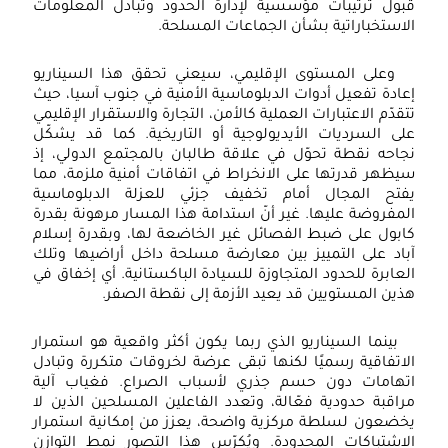
قبول ترتيبات مؤسسية لإدارة الحدود وتبادل المعلومات
الاستخباراتية بشأن الجماعات المسلحة.
وعلى المستوى الإقليمي، سيعني تحقق هذا السيناريو
إعادة تفعيل أدوات الدبلوماسية الأمنية في جنوب آسيا، حيث
تتقدّم الاعتبارات العملية كالأمن، التجارة والاستقرار الإقليمي
على السرديات الأيديولوجية أو التاريخية. كما قد يشكّل
نجاحه نقطة تحوّل في علاقة طالبان بالمجتمع الدولي، إذ
سيظهر قدرتها على الانخراط في اتفاقات أمنية ملزمة، مما
يفتح المجال أمام تخفيف جزئي للعزلة الدبلوماسية
المفروضة عليها. غير أنّ استدامة هذا المسار مرهونة بقدرة
كابول على ضبط الفصائل غير الخاضعة لها، وبقدرة إسلام
آباد على التمييز بين معارضة مسلحة داخل أراضيها وتلك
العابرة للحدود المتجاوزة للسيادة الباكستانية. أي إخفاق في
هذين المستويين قد يعيد الأزمة إلى نقطة الصفر.
بينما السيناريو الذي ربما يكون أكثر واقعية هو استمرار
الاتفاقية رسميًا لكنها تبقى عرضة لخروقات متكررة وتبادل
اتهامات دون حسم جذري لأسباب الصراع. فغياب آلية
مراقبة حدودية فعّالة، وتعدد الفاعلين المسلحين الذين لا
يخضعون لسلطة مركزية واضحة، يعزز من إمكانية استمرار
الاشتباكات المحدودة. ويُكرّس هذا التصور نمط التوازن