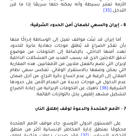
الأزمة تعتبر بسيطة وأنه يمكنه حلها سريعًا إذا ما قرر
التدخل.
[35]
6 – إيران والسعي لضمان أمن الحدود الشرقية:
أما إيران قد تبنّت مواقف تميل إلى الوساطة إدراكًا منها
بأن تفجّر الصراع قد يُطلق موجات جهادية عابرة للحدود
تهدد أمنها الداخلي، بالإضافة إلى التخوفات من موضوع
تدفق اللاجئين الذي قد يسبب العديد من المشكلات الداخلية
لإيران التي تضم بالفعل ملايين من الأفغانيين. هذه المقاربة
التي يمكن وصفها بـالاستقرار الوقائي، تعكس سعي نظام
الملالي إلى الرغبة في عدم اتساع دائرة النزاع، من أجل ضمان
عدم الدخول في موجات جديدة من انعدام الأمن على حدودها
الشرقية.
[36]
ناهيك عن التخوفات الإيرانية من إعادة الصراع
لتشكيل مشهد إقليمي يخل بالتوازنات القائمة.
7
–
الأمم المتحدة والدعوة لوقف إطلاق النار:
على المستوى الدولي الأوسع، جاء موقف الأمم المتحدة
محكومًا بمنطق إدارة المخاطر الإنسانية أكثر من منطق
التحكيم السياسي.
[37]
فقد صدرت دعوات متكررة لوقف