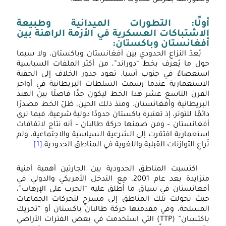
أولًا: التطورات الميدانية وطبيعة
الاشتباكات العسكرية في الأزمة الراهنة بين
أفغانستان وباكستان:
يُعدّ النزاع الحدودي بين أفغانستان وباكستان، ولا سيما
حول ما يُعرف بخط “دوراند”، من أكثر الملفات السياسية
استعصاءً في جنوب آسيا. تعود جذور الخلاف إلى الحقبة
الاستعمارية عندما رسمت السلطات البريطانية في أواخر
القرن التاسع عشر هذا الخط ليكون حدًّا فاصلًا بين الهند
البريطانية وأفغانستان. ومنذ ذلك الحين، ظلّ الخط مصدرًا
دائمًا للتوتر، إذ تعتبره باكستان حدودًا دولية شرعية، فيما ترى
أفغانستان – ومن ضمنها حركة طالبان – أنه نتاج لاتفاقات
استعمارية افتقرت إلى الشرعية السياسية والاجتماعية، ولم
تُراعِ التوازنات القبلية واللغوية في المناطق الحدودية.
[1]
اكتسبت المناطق الحدودية بين الجارتين أهمية أمنية
متزايدة بعد عام 2001، مع التدخل الأمريكي والدولي في
أفغانستان في سياق ما أُطلق عليه “الحرب على الإرهاب”،
حيث تحولت تلك المناطق إلى مسرحٍ لتحركات الجماعات
المسلحة، وفي مقدمتها حركة طالبان باكستان أو “تحريك
باكتسان” (TTP) التي استخدمت في بعض الفترات الأراضي