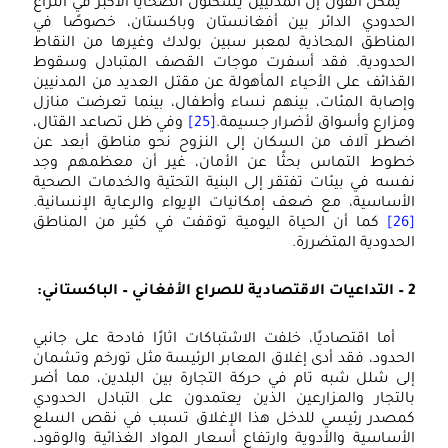
يمكن القول إن المدنيين يشكلون الضحايا الأكبر في النزاع
الحدودي الدائر بين أفغانستان وباكستان، خصوصًا في
المناطق المحاذية لمعبر سبين بولدك وغيرها من النقاط
الحدودية. فقد أسفرت موجات القصف المتبادل وسقوط
القذائف على الأحياء المأهولة عن مقتل العديد من المدنيين
وإصابة المئات، بينهم نساء وأطفال، بينما تعرضت منازل
ومزارع وأسواق لأضرار جسيمة.
[25]
وفي ظل تصاعد القتال،
اضطر آلاف من السكان إلى النزوح نحو مناطق أبعد عن
خطوط التماس بحثًا عن الأمان، غير أن معظمهم وجد
نفسه في بيئات تفتقر إلى البنية التحتية والخدمات الصحية
الأساسية، مع ضعف إمكانيات الإيواء والرعاية الإنسانية.
[26]
كما أن الحياة اليومية توقفت في كثير من المناطق
الحدودية المتضررة.
2 – التداعيات الاقتصادية للصراع الأفغاني – الباكستاني:
أما اقتصاديًا، خلفت الاشتباكات اثارًا فادحة على جانبي
الحدود، فقد أدى إغلاق المعابر الرئيسة مثل تورخم وتشمان
إلى شلل شبه تام في حركة التجارة بين البلدين، مما أضر
بالتجار والمزارعين الذين يعتمدون على التبادل الحدودي
كمصدر رئيسي للدخل هذا الإغلاق تسبب في نقص السلع
الأساسية والأدوية وارتفاع أسعار المواد الغذائية والوقود،