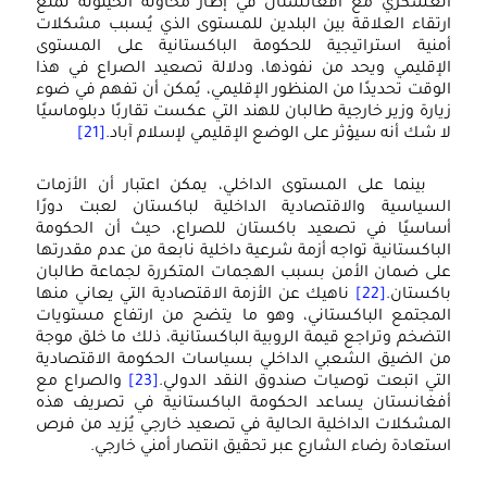
العسكري مع أفغانستان في إطار محاولة الحيلولة لمنع
ارتقاء العلاقة بين البلدين للمستوى الذي يُسبب مشكلات
أمنية استراتيجية للحكومة الباكستانية على المستوى
الإقليمي ويحد من نفوذها، ودلالة تصعيد الصراع في هذا
الوقت تحديدًا من المنظور الإقليمي، يُمكن أن تفهم في ضوء
زيارة وزير خارجية طالبان للهند التي عكست تقاربًا دبلوماسيًا
لا شك أنه سيؤثر على الوضع الإقليمي لإسلام آباد.
[21]
بينما على المستوى الداخلي، يمكن اعتبار أن الأزمات
السياسية والاقتصادية الداخلية لباكستان لعبت دورًا
أساسيًا في تصعيد باكستان للصراع، حيث أن الحكومة
الباكستانية تواجه أزمة شرعية داخلية نابعة من عدم مقدرتها
على ضمان الأمن بسبب الهجمات المتكررة لجماعة طالبان
باكستان.
[22]
ناهيك عن الأزمة الاقتصادية التي يعاني منها
المجتمع الباكستاني، وهو ما يتضح من ارتفاع مستويات
التضخم وتراجع قيمة الروبية الباكستانية، ذلك ما خلق موجة
من الضيق الشعبي الداخلي بسياسات الحكومة الاقتصادية
التي اتبعت توصيات صندوق النقد الدولي.
[23]
والصراع مع
أفغانستان يساعد الحكومة الباكستانية في تصريف هذه
المشكلات الداخلية الحالية في تصعيد خارجي يُزيد من فرص
استعادة رضاء الشارع عبر تحقيق انتصار أمني خارجي.