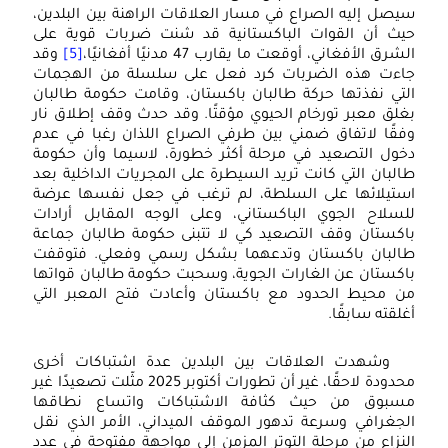
سيصل إليه الصراع في مسار العلاقات الراهنة بين البلدين،
حيث أن القوات الباكستانية قد شنت ضربات قوية على
الشرق الأفغاني، أوقعت ما يقارب 47 مدنيًا أفغانيًا،
[5]
وقد
جاءت هذه الضربات كرد فعل على سلسلة من الهجمات
التي نفذتها حركة طالبان باكستان، وقامت حكومة طالبان
بغلق معبر تورخام الحيوي مؤقتًا. وقد حدث وقف إطلاق نار
وفقًا لاتفاق ضمني بين طرفي الصراع اللذان رغبا في عدم
دخول التصعيد في مرحلة أكثر خطورة، لاسيما وأن حكومة
طالبان التي كانت تريد السيطرة على المجريات الداخلية بعد
استيلائها على السلطة، لم ترغب في جعل نفسها عرضة
للسلاح الجوي الباكستاني، وعلى الوجه المقابل أرادات
باكستان وقف التصعيد كي لا تتبنى حكومة طالبان جماعة
طالبان باكستان وتدعهما بشكل رسمي وفعلي. فتوقفت
باكستان عن الغارات الجوية، وسحبت حكومة طالبان قواتها
من محيط الحدود مع باكستان وأعادت فتح المعبر التي
أغلقته سابقًا.
وشهدت العلاقات بين البلدين عدة اشتباكات أخرى
محدودة لاحقًا، غير أن تطورات أكتوبر 2025 مثّلت تصعيدًا غير
مسبوق من حيث كثافة الاشتباكات واتساع نطاقها
الجغرافي وسرعة تدهور الموقف الميداني، الأمر الذي نقل
النزاع من مرحلة التوتر المزمن إلى مواجهة مفتوحة في عدد