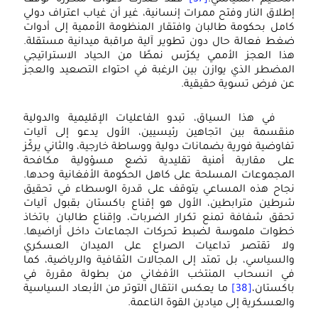
إطلاق النار وفتح ممرات إنسانية، غير أن غياب اعتراف دولي
كامل بحكومة طالبان وافتقار المنظومة الأممية إلى أدوات
ضغط فعالة حال دون تطوير آلية مراقبة ميدانية مستقلة.
هذا العجز الأممي يكرّس نمطًا من الحياد الاستراتيجي
المضطر الذي يوازن بين الرغبة في احتواء التصعيد والعجز
عن فرض تسوية حقيقية.
في هذا السياق، تبدو الفاعليات الإقليمية والدولية
منقسمة بين اتجاهين رئيسيين، الأول يدعو إلى آليات
تفاوضية فورية بضمانات دولية ووساطة خارجية، والثاني يركّز
على مقاربة أمنية تقليدية تضع مسؤولية مكافحة
المجموعات المسلحة على كاهل الحكومة الأفغانية وحدها.
نجاح هذه المساعي يتوقف على قدرة الوسطاء في تحقيق
شرطين مترابطين، الأول هو إقناع باكستان بقبول آليات
تحقق شفافة تمنع تكرار الضربات، وإقناع طالبان باتخاذ
خطوات ملموسة لضبط تحركات الجماعات داخل أراضيها.
ولا تقتصر تداعيات الصراع على الميدان العسكري
والسياسي، بل تمتد إلى المجالات الثقافية والرياضية، كما
في انسحاب المنتخب الأفغاني من بطولة مقررة في
باكستان،
[38]
ما يعكس انتقال التوتر من الأبعاد السياسية
والعسكرية إلى ميادين القوة الناعمة.