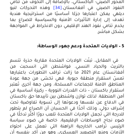
المحور الصيني- الباكستاني، بالإضافة إلى التخوف من تنامي
النفوذ الصيني في أفغانستان.
[34]
وهذه التحركات لنيو
ديلهي يمكن اعتبارها جزءًا أساسيًا من استراتيجية هندية
تهدف إلى إدارة التأثيرات الأمنية والسياسية للصراع بما
يخدم تنامي نفوذ الهند الإقليمي دون الانخراط في المواجهة
بشكل مباشر.
5 – الولايات المتحدة ودعم جهود الوساطة:
في المقابل، تبنّت الولايات المتحدة مقاربة حذرة تتسم
بالتريث والحياد النسبي. فواشنطن التي انسحبت من
أفغانستان عام 2021 ما زالت تراقب التطورات باعتبارها
تمسّ استقرار منطقة حيوية. فهي تخشى من جهة عودة
المناطق الآمنة للجماعات المسلحة، ومن جهة أخرى تَعتبر
استقرار باكستان – ذات القدرات النووية – ركيزة أساسية في
أمن المنطقة. لذلك توازن واشنطن بين تأييدها حق باكستان
في الدفاع عن نفسها ودعوتها إلى تسوية تفاوضية تحت
إشراف دولي، وذلك أخذًا في الحسبان أن الصراع لم يتطور
للدرجة التي تجعل الولايات المتحدة تلعب دورًا أكثر تدخلًا في
ضوء نجاح الوساطات الإقليمية، خاصة في ضوء سياسة
الرئيس ترامب الخارجية الراهنة التي تعمل على احتواء
الأزمات ومنع التصعيد العسكري، وهو من أكد بنفسه أن