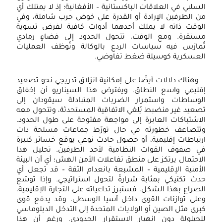
السلبي في العلاقات الباكستانية – الأفغانية؛ إذ لا يمتلك أي
من الطرفين الإرادة أو القدرة على خوض حرب شاملة، وفي
الوقت ذاته لا يملك أحدهما أدوات كافية لفرض تسوية
مستقرة. ومع الوقت، تتحول الحدود إلى فضاءٍ رمادي
تُمارَس فيه سياسات الردع بالوكالة وتُوظف العمليات
العسكرية كوسيلة ضغط تفاوضي.
وهناك دلالات أيضًا على إمكانية انزلاق تدريجي نحو تصعيد
إقليمي واسع النطاق. ويفترض هذا السيناريو أن إخفاق
الوساطات واستمرار الضربات المتبادلة سيقودان إلى
تصعيد غير منضبط يُلغي الاتفاقية المستحدثة، وتتحول معه
الاشتباكات العابرة إلى مواجهة مفتوحة على طول الحدود.
وتتضاعف خطورته في حال تورّط جماعات مسلحة ذات
ارتباطات إقليمية، أو حصول حادث نوعي يوقع خسائر كبيرة
في صفوف القوات النظامية لأحد الطرفين. تحليل هذا
الاحتمال يرتكز على منطق تفاعلات الأمن الهش؛ أي أن البيئة
الأمنية الإقليمية – المشبعة بانعدام الثقة – قد تجعل أي
حدث تكتيكي بمثابة شرارةً لتحول استراتيجي. وإذا توسّع
الصراع بهذا الشكل، فستبرز تداعياته على التجارة الإقليمية،
وعلى توازنات القوى داخل آسيا الوسطى، وقد يدفع قوى
كبرى مثل الصين أو الولايات المتحدة إلى التدخل الدبلوماسي
للحيلولة دون انهيار الاستقرار الحدودي. ورغم أن هذا