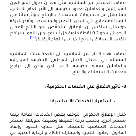
ُضاف الخسائر غير المباشرة، مثل فقدان دخول الموظفين
لفيدراليين والعاملين بعقود حكومية، إلى الأثر العام للإغلاق،
ما يقلل من مستويات الاستهلاك والإنتاج، ويؤثر سلبًا على
لنمو الاقتصادي في المدى القصير والمتوسط. وتُقدّر شركة
ولدمان ساكس أن الإغلاق سيُخفّض نمو الناتج المحلي
الإجمالي بنحو 0.2 نقطة مئوية كل أسبوع، وأن النمو سيرتفع
[14]
نفس النسبة في الربع الذي يلي انتهاء الإغلاق
.
ُضاف هذه الآثار غير المباشرة إلى الانعكاسات المباشرة
لمتمثلة في فقدان الدخل لموظفي الحكومة الفيدرالية
العاملين بعقود حكومية، الأمر الذي يؤدي إلى تراجع
عدلات الاستهلاك والإنتاج.
لاق علي الخدمات الحكومية :
استمرار الخدمات الأساسية :
لال الإغلاق الحكومي، تتوقف بعض الخدمات العامة بينما
ستمر أخرى، بحسب درجة أهميتها وطبيعة تمويلها. تستمر
لخدمات الأساسية كالمعتاد، مثل حماية الحدود، وإنفاذ
القانون، ودائرة الهجرة والجمارك (ICE)، والرعاية الطبية في