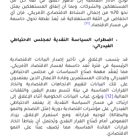
ؤدي الآثار النفسية إلى تدهور أعمق في ثقة كل من
لمستهلكين والشركات. وبما أن إنفاق المستهلكين يمثل
نحو 70% من إجمالي النشاط الاقتصادي الأمريكي، فإن أي
نخفاض في الثقة الاستهلاكية قد يُعدّ نقطة تحول حاسمة
[11]
ي مسار الاقتصاد.
اضطراب السياسة النقدية لمجلس الاحتياطي
الفيدرالي:
د يتسبب الإغلاق في تأخير إصدار البيانات الاقتصادية
لرئيسية في فترة تُعد حاسمة لمسار الاقتصاد الأمريكي،
ما يُعقّد مهمة صنّاع السياسات في مجلس الاحتياطي
لفيدرالي وكذلك المستثمرين وقادة الأعمال الذين يعتمدون
لى تلك البيانات لتقييم الاتجاهات الاقتصادية واتخاذ
لقرارات المناسبة في بيئة تتسم بعدم اليقين والتقلبات
لعالية.
[12]
ويؤدي غياب البيانات الحكومية أثناء الإغلاق إلى
رتباك في مسار السياسة النقدية، إذ يعتمد الاحتياطي
لفيدرالي على مؤشرات اقتصادية دورية (مثل التضخم والنمو
البطالة) لتوجيه قراراته. ومع استمرار الإغلاق، يزداد
لغموض أمام صُنّاع القرار النقدي ويُحتمل أن يتباطأ اتخاذ
رارات الفائدة المناسبة، مما يُضيف عبئًا على النمو
لاقتصادي.