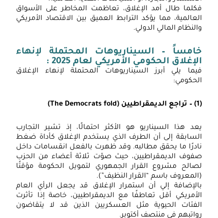
كلما طال أمد الإغلاق، تعاظمت المخاطر على الأسواق
لعالمية، مما يؤكد الترابط العميق بين الاقتصاد الأمريكي
النظام المالي الدولي.
امساً – السيناريوهات المحتملة لإنهاء
لإغلاق الحكومي الأمريكي لعام 2025 :
يما يلي أبرز السيناريوهات المحتملة لإنهاء الإغلاق
لحكومي:
(
– تراجع الديمقراطيين
(The Democrats fold)
عد هذا السيناريو هو الأكثر احتمالًا، إذ تشير التجارب
لسابقة إلى أن الطرف الذي يستخدم الإغلاق كأداة ضغط
ادرًا ما يحقق مطالبه. وقد ظهرت بالفعل انقسامات داخل
فوف الديمقراطيين، حيث صوّت ثلاثة أعضاء من الحزب
صالح مشروع القرار الجمهوري لتمويل الحكومة مؤقتًا
المعروف باسم “القرار النظيف”).
الإضافة إلي أن استمرار الإغلاق قد يجعل الرأي العام
لأمريكي أقل تعاطفًا مع الديمقراطيين، خاصة إذا تأثرت
لفئات الحيوية مثل العسكريين الذين قد لا يتقاضون
واتبهم في منتصف أكتوبر.