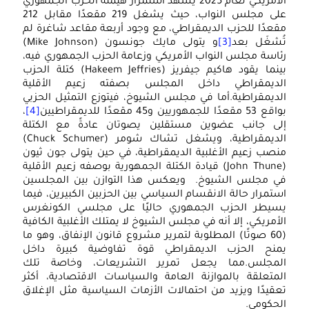
الأمريكي لعام 2025 يشهد استمرار هيمنة الحزب الجمهوري
على مجلس النواب، حيث يشغل 219 مقعدًا مقابل 212
الن
قعدًا للحزب الديمقراطي، مع وجود أربعة مقاعد شاغرة لم
ُشغَل بعد
[3]
و يتولى مايك جونسون (Mike Johnson)
بين
ئاسة مجلس النواب الأمريكي وزعامة الحزب الجمهوري فيه،
الت
بينما يقود هاكيم جيفريز (Hakeem Jeffries) كتلة الحزب
لديمقراطي داخل المجلس بصفته زعيم الأقلية
الم
لديمقراطية.أما في مجلس الشيوخ، فيتوزع التمثيل الحزبي
وم
ع 53 مقعدًا للجمهوريين و45 مقعدًا للديمقراطيين
[4]
،
لى جانب عضوين مستقلين يصوتان عادةً مع الكتلة
الت
الديمقراطية، ويشغل تشاك شومر (Chuck Schumer)
دلا
نصب زعيم الأغلبية الديمقراطية، في حين يتولى جون ثيون
الت
(John Thune) قيادة الكتلة الجمهورية بوصفه زعيم الأقلية
ي مجلس الشيوخ. ويعكس هذا التوازن بين المجلسين
الأ
ستمرار حالة الانقسام السياسي بين الحزبين الكبيرين، فيما
وآف
سيطر الحزب الجمهوري حاليًا على مجلسي الكونغرس
لأمريكي، إلا أنه في مجلس الشيوخ لا يمتلك الأغلبية الكافية
الا
(60 صوتًا) المطلوبة لتمرير مشروع قانون الإنفاق، وهو ما
الد
منح الحزب الديمقراطي قوة تفاوضية كبيرة داخل
لمجلس.مما يجعل تمرير التشريعات، وخاصة تلك
لمتعلقة بالموازنة العامة والسياسات الاقتصادية، أكثر
عقيدًا ويزيد من احتمالات الأزمات السياسية مثل الإغلاق
لحكومي.