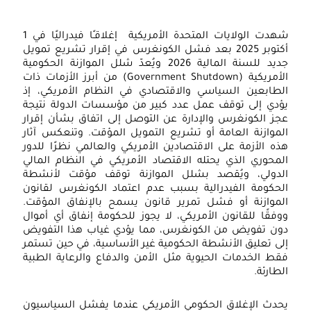
شهدت الولايات المتحدة الأمريكية إغلاقـًا فيدراليًا في 1
أكتوبر 2025 بعد فشل الكونغرس في إقرار تشريع تمويل
جديد للسنة المالية 2026 ويُعدّ شلل الموازنة الحكومية
الأمريكية (Government Shutdown) من أبرز الأزمات ذات
لطابعين السياسي والاقتصادي في النظام الأمريكي، إذ
ؤدي إلى توقف عمل عدد كبير من مؤسسات الدولة نتيجة
جز الكونغرس والإدارة عن التوصل إلى اتفاق بشأن إقرار
لموازنة العامة أو تشريع التمويل المؤقت. وتنعكس آثار
ذه الأزمة على الاقتصادين الأمريكي والعالمي نظرًا للدور
لمحوري الذي يحتله الاقتصاد الأمريكي في النظام المالي
لدولي، ويُقصد بشلل الموازنة توقف مؤقت لأنشطة
لحكومة الفيدرالية بسبب عدم اعتماد الكونغرس لقانون
لموازنة أو فشل تمرير قانون يسمح بالإنفاق المؤقت.
وفقًا للقانون الأمريكي، لا يجوز للحكومة إنفاق أي أموال
ون تفويض من الكونغرس، مما يؤدي غياب هذا التفويض
تو
لى تعليق الأنشطة الحكومية غير الأساسية، في حين تستمر
الت
قط الخدمات الحيوية مثل الأمن والدفاع والرعاية الطبية
لطارئة.
في
إعا
حدث الإغلاق الحكومي الأمريكي عندما يفشل السياسيون