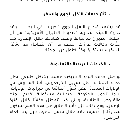
توقف رواتب آلاف الموظفين الفيدراليين في الوقت ذاته.
تأثر خدمات النقل الجوي والسفر:
د يشهد قطاع النقل الجوي تأخيرات في الرحلات. وقد
ذرت الهيئة التجارية “خطوط الطيران الأمريكية” من أن
نظمة الطيران قد تتباطأ وتفقد كفاءتها خلال الإغلاق. كما
ذّرت وكالات جوازات السفر من أن التعامل مع وثائق
لسفر سيستغرق وقتًا أطول من المعتاد.
الخدمات البريدية والتعليمية:
واصل خدمة البريد الأمريكية عملها بشكل طبيعي نظرًا
عدم اعتمادها على تمويل الكونغرس. أما المدارس في
لولايات المتحدة، فهي تُموَّل أساسًا من ميزانيات الولايات،
ينما تتحمل الحكومة الفيدرالية مسؤولية تقديم المنح
القروض الطلابية، والتي قد تتعطل مؤقتًا خلال فترة
لإغلاق. ومع ذلك، فإن تأثير الإغلاق على هذه المنح سيكون
حدودًا، إذ تُصرف عادة خلال فصل الصيف قبل بدء العام
لدراسي.