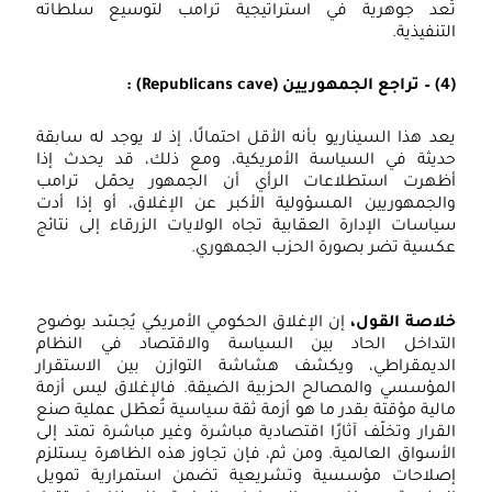
ُعد جوهرية في استراتيجية ترامب لتوسيع سلطاته
لتنفيذية.
(
– تراجع الجمهوريين
(Republicans cave)
:
عد هذا السيناريو بأنه الأقل احتمالًا، إذ لا يوجد له سابقة
ديثة في السياسة الأمريكية، ومع ذلك، قد يحدث إذا
ظهرت استطلاعات الرأي أن الجمهور يحمّل ترامب
الجمهوريين المسؤولية الأكبر عن الإغلاق، أو إذا أدت
ياسات الإدارة العقابية تجاه الولايات الزرقاء إلى نتائج
كسية تضر بصورة الحزب الجمهوري.
لاصة القول،
إن الإغلاق الحكومي الأمريكي يُجسّد بوضوح
لتداخل الحاد بين السياسة والاقتصاد في النظام
لديمقراطي، ويكشف هشاشة التوازن بين الاستقرار
لمؤسسي والمصالح الحزبية الضيقة. فالإغلاق ليس أزمة
الية مؤقتة بقدر ما هو أزمة ثقة سياسية تُعطّل عملية صنع
لقرار وتخلّف آثارًا اقتصادية مباشرة وغير مباشرة تمتد إلى
لأسواق العالمية. ومن ثم، فإن تجاوز هذه الظاهرة يستلزم
صلاحات مؤسسية وتشريعية تضمن استمرارية تمويل