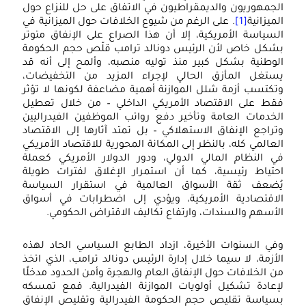
تش
لجمهوريون والديمقراطيون في الاتفاق على حل للنزاع حول
لميزانية
[1]
. على الرغم من شيوع الخلافات حول الميزانية في
الن
لسياسة الأمريكية، إلا أن هذا الصراع على الإنفاق متوتر
الر
شكل خاص لأن الرئيس دونالد ترامب قلّص حجم الحكومة
الد
لوطنية بشكل كبير منذ توليه منصبه، وألمح إلى أنه قد
ستغل المأزق الحالي لإجراء المزيد من التخفيضات،
طر
تكتسب أزمة شلل الموازنة أهمية مضاعفة لكونها لا تؤثر
الح
قط على الاقتصاد الأمريكي الداخلي – من خلال تعطيل
لخدمات العامة وتأخير دفع رواتب الموظفين الفيدراليين
الر
تراجع الإنفاق الاستهلاكي – بل تمتد آثارها إلى الاقتصاد
الص
لعالمي كله، بالنظر إلى المكانة المحورية للاقتصاد الأمريكي
ي النظام المالي الدولي، ودور الدولار الأمريكي كعملة
حتياط رئيسية، كما أن استمرار الإغلاق لفترات طويلة
ُضعف ثقة الأسواق العالمية في استقرار السياسة
لاقتصادية الأمريكية، ويؤدي إلى اضطرابات في أسواق
لأسهم والسندات، وارتفاع تكاليف الاقتراض الحكومي.
في السنوات الأخيرة، ازداد الطابع السياسي الحاد لهذه
لأزمة، لا سيما خلال إدارة الرئيس دونالد ترامب، الذي اتخذ
ن الخلافات حول الإنفاق العام والهجرة وأمن الحدود مدخلًا
إعادة تشكيل أولويات الموازنة الفيدرالية. فمع تمسكه
سياسة تقليص حجم الحكومة الفيدرالية وتقليص الإنفاق