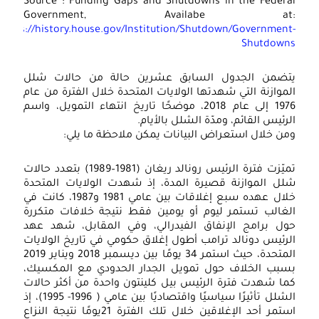
Source : Funding Gaps and Shutdowns in the Federa
Government, Availabe at
https://history.house.gov/Institution/Shutdown/Government
Shutdown
تضمن الجدول السابق عشرين حالة من حالات شلل
لموازنة التي شهدتها الولايات المتحدة خلال الفترة من عام
1976 إلى عام 2018، موضحًا تاريخ انتهاء التمويل، واسم
لرئيس القائم، ومدّة الشلل بالأيام.
من خلال استعراض البيانات يمكن ملاحظة ما يلي:
الذ
تميّزت فترة الرئيس رونالد ريغان (1981–1989) بتعدد حالات
الا
لل الموازنة قصيرة المدة، إذ شهدت الولايات المتحدة
وإع
خلال عهده سبع إغلاقات بين عامي 1981 و1987، كانت في
لغالب تستمر ليوم أو يومين فقط نتيجة خلافات متكررة
تش
ول برامج الإنفاق الفيدرالي، وفي المقابل، شهد عهد
بيئ
لرئيس دونالد ترامب أطول إغلاق حكومي في تاريخ الولايات
المتحدة، حيث استمر 34 يومًا بين ديسمبر 2018 ويناير 2019
الص
سبب الخلاف حول تمويل الجدار الحدودي مع المكسيك،
الد
ما شهدت فترة الرئيس بيل كلينتون واحدة من أكثر حالات
الشلل تأثيرًا سياسيًا واقتصاديًا بين عامي ( 1996- 1995)، إذ
قرا
استمر أحد الإغلاقين خلال تلك الفترة 21يومًا نتيجة النزاع