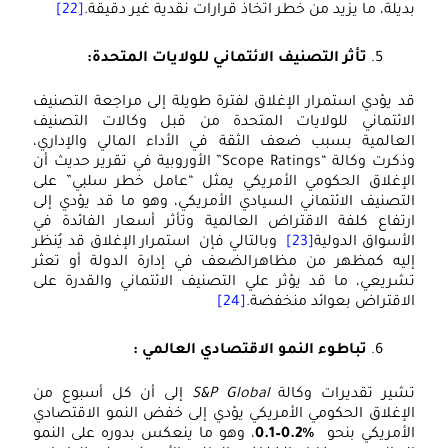
ديلة، ما يزيد من خطر اتخاذ قرارات نقدية غير دقيقة.
[22]
تأثر التصنيف الائتماني للولايات المتحدة:
د يؤدي استمرار الإغلاق لفترة طويلة إلى مراجعة التصنيف
لائتماني للولايات المتحدة من قبل وكالات التصنيف
لعالمية بسبب ضعف الثقة في الأداء المالي والإداري،
وذكرت وكالة “Scope Ratings” الأوروبية في تقرير حديث أن
لإغلاق الحكومي الأمريكي يمثل “عامل خطر سلبي” على
لتصنيف الائتماني السيادي الأمريكي، وهو ما قد يؤدي إلى
رتفاع كلفة الاقتراض العالمية وتأثر أسعار الفائدة في
لأسواق الدولية
[23]
وبالتالي فإن استمرار الإغلاق قد يُنظر
ليه كمظهر من مظاهرالضعف في إدارة الدولة أو تعثر
شريعي، ما قد يؤثر علي التصنيف الائتماني والقدرة على
لاقتراض بعوائد منخفضة.
[24]
تباطوء النمو الاقتصادي العالمي :
شير تقديرات وكالة
S&P Global
إلى أن كل أسبوع من
لإغلاق الحكومي الأمريكي يؤدي إلى خفض النمو الاقتصادي
لأمريكي بنحو
%0.2–0.1
، وهو ما ينعكس بدوره على النمو