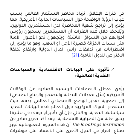
ي فترات الإغلاق، تزداد مخاطر الاستثمار العالمي بسبب
ياب الرؤية الواضحة حول السياسات المالية الأمريكية، مما
ؤدي إلى تراجع شهية المخاطرة لدى المستثمرين الدوليين.
يُلاحظ خلال هذه الفترات أن المستثمرين يسحبون رؤوس
موالهم من الأسواق الناشئة، ويتجهون نحو الأصول الآمنة
ثل سندات الخزانة قصيرة الأجل أو الذهب، وهو ما يؤدي إلى
ضطرابات في تدفقات رأس المال الدولية وارتفاع تكلفة
لاقتراض للدول النامية.
[21]
تأثيره على البيانات الاقتصادية والسياسات
النقدية العالمية:
ؤدي تعطّل الإحصاءات الرسمية الصادرة عن الوكالات
لأمريكية (مثل معدلات البطالة والتضخم والإنتاج الصناعي)
لى صعوبة تقدير الوضع الاقتصادي العالمي بدقة، حيث
ستخدم البنوك المركزية حول العالم هذه البيانات لتحديد
ياساتها النقدية، وبالتالي فإن أي تأخير أو توقف في نشرها
خلق حالة من الضبابية الاقتصادية. وقد أكد تقرير صادر عن
The Brookings Institutio
أن هذه الفجوة المعلوماتية تُجبر
ناع القرار في الدول الأخرى على الاعتماد على مؤشرات