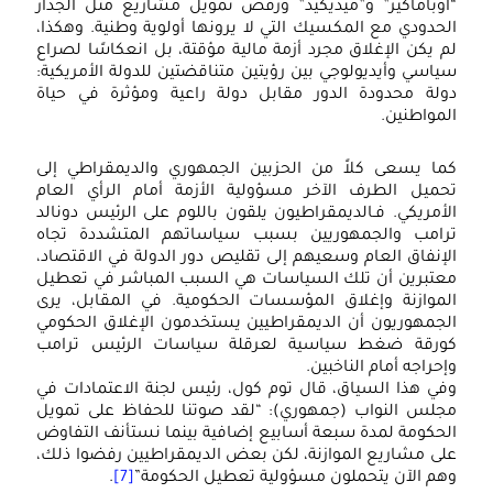
أوباماكير” و”ميديكيد” ورفض تمويل مشاريع مثل الجدار
لحدودي مع المكسيك التي لا يرونها أولوية وطنية. وهكذا،
م يكن الإغلاق مجرد أزمة مالية مؤقتة، بل انعكاسًا لصراع
ياسي وأيديولوجي بين رؤيتين متناقضتين للدولة الأمريكية:
ولة محدودة الدور مقابل دولة راعية ومؤثرة في حياة
لمواطنين.
ما يسعى كلاً من الحزبين الجمهوري والديمقراطي إلى
حميل الطرف الآخر مسؤولية الأزمة أمام الرأي العام
لأمريكي. فـالديمقراطيون يلقون باللوم على الرئيس دونالد
رامب والجمهوريين بسبب سياساتهم المتشددة تجاه
لإنفاق العام وسعيهم إلى تقليص دور الدولة في الاقتصاد،
عتبرين أن تلك السياسات هي السبب المباشر في تعطيل
لموازنة وإغلاق المؤسسات الحكومية. في المقابل، يرى
لجمهوريون أن الديمقراطيين يستخدمون الإغلاق الحكومي
ورقة ضغط سياسية لعرقلة سياسات الرئيس ترامب
إحراجه أمام الناخبين.
في هذا السياق، قال توم كول، رئيس لجنة الاعتمادات في
جلس النواب (جمهوري): “لقد صوتنا للحفاظ على تمويل
لحكومة لمدة سبعة أسابيع إضافية بينما نستأنف التفاوض
لى مشاريع الموازنة، لكن بعض الديمقراطيين رفضوا ذلك،
هم الآن يتحملون مسؤولية تعطيل الحكومة”
[7]
.