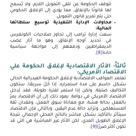
تتوقف الحكومة عن تلقي التمويل اللازم، ولا يُسمح
لها قانونًا بالإنفاق، مما يؤدي إلى الإغلاق الحكومي
حتى يتم تمرير قانون التمويل.
محاولات الإدارة التنفيذية توسيع سلطاتها
المالية
:
سعت إدارة ترامب إلى تجاوز صلاحيات الكونغرس
في تحديد أوجه الإنفاق، وهو ما أثار غضب
الديمقراطيين ودفعهم إلى مواجهة سياسية
حادة
[8]
.
الثاً- الآثار الاقتصادية لإغلاق الحكومة علي
لاقتصاد الأمريكي
:
عتمد العواقب الاقتصادية لإغلاق الحكومة الفيدرالية الحالي
شكل حاسم على مدة استمراره. إذا حُلّ سريعًا، ستكون
لتكاليف ضئيلة، ولكن إذا استمر لفترة طويلة، فقد يُدخل
لاقتصاد الأمريكي في دوامة. يعود ذلك إلى أن الاقتصاد يمرّ
الفعل بحالة هشة، مع معاناة سوق العمل، وفقدان ثقة
لمستهلكين، وتزايد حالة عدم اليقين. وبالتالي فإن الاقتصاد
يتأثر بالتأكيد بشكل مباشر بالناتج المحلي الإجمالي نتيجة
لإغلاق الطويل المدي، لكن الآثار غير المباشرة هي التي قد
كون أكثر ضررًا
[9]
: