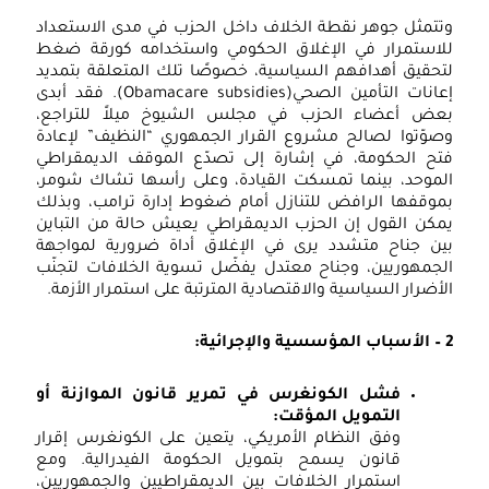
تتمثل جوهر نقطة الخلاف داخل الحزب في مدى الاستعداد
لاستمرار في الإغلاق الحكومي واستخدامه كورقة ضغط
تحقيق أهدافهم السياسية، خصوصًا تلك المتعلقة بتمديد
إعانات التأمين الصحي(Obamacare subsidies). فقد أبدى
عض أعضاء الحزب في مجلس الشيوخ ميلاً للتراجع،
صوّتوا لصالح مشروع القرار الجمهوري “النظيف” لإعادة
تح الحكومة، في إشارة إلى تصدّع الموقف الديمقراطي
لموحد، بينما تمسكت القيادة، وعلى رأسها تشاك شومر،
موقفها الرافض للتنازل أمام ضغوط إدارة ترامب، وبذلك
مكن القول إن الحزب الديمقراطي يعيش حالة من التباين
ين جناح متشدد يرى في الإغلاق أداة ضرورية لمواجهة
لجمهوريين، وجناح معتدل يفضّل تسوية الخلافات لتجنّب
لأضرار السياسية والاقتصادية المترتبة على استمرار الأزمة.
المؤسسية والإجرائية:
فشل الكونغرس في تمرير قانون الموازنة أو
التمويل المؤقت
:
وفق النظام الأمريكي، يتعين على الكونغرس إقرار
قانون يسمح بتمويل الحكومة الفيدرالية. ومع
استمرار الخلافات بين الديمقراطيين والجمهوريين،