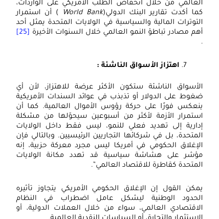
لعالمي من خلال انخفاض الطلب الأمريكي على الواردات،
ما أكدت تقارير البنك الدولي(
World Bank
) أن استمرار
لتوترات المالية والسياسية في الولايات المتحدة يمثل أحد
هم مصادر تباطؤ النمو العالمي خلال السنوات الأخيرة
[25]
اهتزاز الأسواق الناشئة :
لأسواق الناشئة ستكون الأكثر عرضة للاهتزاز، لأن أي
غوط على الدولار أو تذبذب في عوائد السندات الأمريكية
نعكس فورًا على حركة رؤوس الأموال العالمية. كما أن
ستمرار الأزمة لأكثر من أسبوعين سيحوّلها من مشكلة
دارية إلى تهديد فعلي للنمو، ليس فقط داخل الولايات
لمتحدة، بل في شركائها التجاريين الرئيسيين. وبالتالي فإن
لإغلاق الحكومي في أمريكا ليس مجرد معركة حزبية، إنه
ؤشر على هشاشة سياسية قد تهدد مكانة الولايات
لمتحدة كقاطرة للاقتصاد العالمي”.
مكن القول إن الإغلاق الحكومي الأمريكي يتجاوز تأثيره
لحدود الوطنية ليشكل عامل اضطراب في النظام
لاقتصادي العالمي، سواء من خلال العملات الدولية، أو
لاستثمار والتجارة، أو السياسات النقدية العالمية.