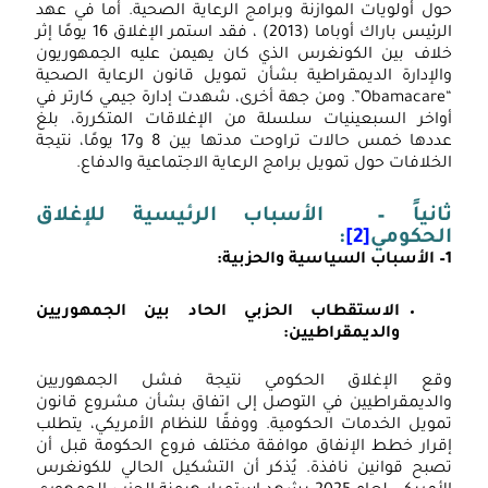
في
ول أولويات الموازنة وبرامج الرعاية الصحية. أما في عهد
الرئيس باراك أوباما (2013) ، فقد استمر الإغلاق 16 يومًا إثر
مؤ
لاف بين الكونغرس الذي كان يهيمن عليه الجمهوريون
الس
الإدارة الديمقراطية بشأن تمويل قانون الرعاية الصحية
الع
“Obamacare”. ومن جهة أخرى، شهدت إدارة جيمي كارتر في
واخر السبعينيات سلسلة من الإغلاقات المتكررة، بلغ
026
عددها خمس حالات تراوحت مدتها بين 8 و17 يومًا، نتيجة
لخلافات حول تمويل برامج الرعاية الاجتماعية والدفاع.
انياً – الأسباب الرئيسية للإغلاق
لحكومي
[2]
:
– الأسباب السياسية والحزبية:
الاستقطاب الحزبي الحاد بين الجمهوريين
والديمقراطيين
:
قع الإغلاق الحكومي نتيجة فشل الجمهوريين
الديمقراطيين في التوصل إلى اتفاق بشأن مشروع قانون
مويل الخدمات الحكومية. ووفقًا للنظام الأمريكي، يتطلب
قرار خطط الإنفاق موافقة مختلف فروع الحكومة قبل أن
صبح قوانين نافذة. يُذكر أن التشكيل الحالي للكونغرس