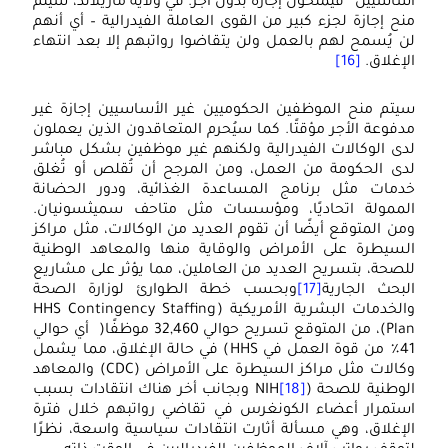
ساسيين” فيُمنحون إجازة بدون أجر. في ولاية ماريلاند، سيتم
نح إجازة لجزء كبير من القوى العاملة الفيدرالية – أي أنهم
ن يُسمح لهم بالعمل ولن يتقاضوا رواتبهم إلا بعد انتهاء
لإغلاق.
[16]
يتم منح الموظفين الحكوميين غير الأساسيين إجازة غير
دفوعة الأجر مؤقتًا. كما سيُحرم المتعاقدون الذين يعملون
دى الوكالات الفيدرالية ولكنهم غير موظفين بشكل مباشر
دى الحكومة من العمل، ومن المرجح أن تُقلص أو تُغلق
دمات مثل برنامج المساعدة الغذائية، ودور الحضانة
لممولة اتحاديًا، ومؤسسات مثل متاحف سميثسونيان.
من المتوقع أيضًا أن تقوم العديد من الوكالات، مثل مراكز
لسيطرة على الأمراض والوقاية منها والمعاهد الوطنية
لصحة، بتسريح العديد من العاملين، مما يؤثر على مشاريع
لبحث الجارية
[17]
وبحسب خطة الطوارئ لوزارة الصحة
والخدمات البشرية الأمريكية (HHS Contingency Staffing
Plan)، من المتوقع تسريح حوالي 32,460 موظفًا( أي حوالي
41٪ من قوة العمل في HHS) في حالة الإغلاق، مما يشمل
وكالات مثل مراكز السيطرة على الأمراض (CDC) والمعاهد
لوطنية للصحة (NIH
[18]
وبجانب أخر هناك انتقادات بسبب
ستمرار أعضاء الكونغرس في تقاضي رواتبهم خلال فترة
لإغلاق، وهي مسألة أثارت انتقادات سياسية واسعة، نظرًا