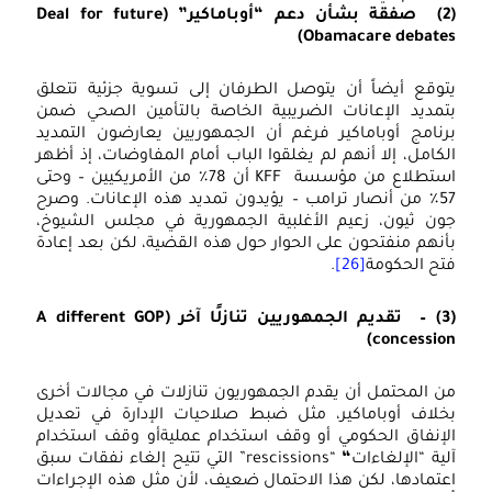
(
صفقة بشأن دعم “أوباماكير
” (Deal for future
Obamacare debates
توقع أيضاً أن يتوصل الطرفان إلى تسوية جزئية تتعلق
تمديد الإعانات الضريبية الخاصة بالتأمين الصحي ضمن
رنامج أوباماكير فرغم أن الجمهوريين يعارضون التمديد
لكامل، إلا أنهم لم يغلقوا الباب أمام المفاوضات، إذ أظهر
استطلاع من مؤسسة KFF أن 78٪ من الأمريكيين – وحتى
57٪ من أنصار ترامب – يؤيدون تمديد هذه الإعانات. وصرح
ون ثيون، زعيم الأغلبية الجمهورية في مجلس الشيوخ،
أنهم منفتحون على الحوار حول هذه القضية، لكن بعد إعادة
تح الحكومة
[26]
.
(3
تقديم الجمهوريين تنازلًا آخر
(A different GOP
concession
ن المحتمل أن يقدم الجمهوريون تنازلات في مجالات أخرى
خلاف أوباماكير، مثل ضبط صلاحيات الإدارة في تعديل
لإنفاق الحكومي أو وقف استخدام عمليةأو وقف استخدام
لية “الإلغاءات
“
“rescissions” التي تتيح إلغاء نفقات سبق
عتمادها، لكن هذا الاحتمال ضعيف، لأن مثل هذه الإجراءات