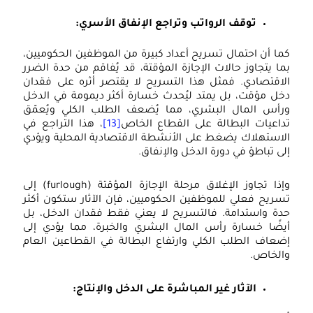
توقف الرواتب وتراجع الإنفاق الأسري:
ما أن احتمال تسريح أعداد كبيرة من الموظفين الحكوميين،
ما يتجاوز حالات الإجازة المؤقتة، قد يُفاقم من حدة الضرر
لاقتصادي. فمثل هذا التسريح لا يقتصر أثره على فقدان
خل مؤقت، بل يمتد ليُحدث خسارة أكثر ديمومة في الدخل
رأس المال البشري، مما يُضعف الطلب الكلي ويُعمّق
داعيات البطالة على القطاع الخاص
[13]
، هذا التراجع في
لاستهلاك يضغط على الأنشطة الاقتصادية المحلية ويؤدي
لى تباطؤ في دورة الدخل والإنفاق.
وإذا تجاوز الإغلاق مرحلة الإجازة المؤقتة (furlough) إلى
سريح فعلي للموظفين الحكوميين، فإن الآثار ستكون أكثر
دة واستدامة. فالتسريح لا يعني فقط فقدان الدخل، بل
يضًا خسارة رأس المال البشري والخبرة، مما يؤدي إلى
ضعاف الطلب الكلي وارتفاع البطالة في القطاعين العام
الخاص.
الآثار غير المباشرة على الدخل والإنتاج: