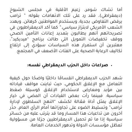
ما تشاك شومر، زعيم الأقلية في مجلس الشيوخ
ديمقراطي)، فقد رد على تلك الاتهامات بقوله: ” ترامب
رفض التفاوض بجدية، ويستخدم المواطنين كرهائن، ويهدد
لشعب الأمريكي لابتزاز سياسي.” كما أكد الديمقراطيون في
صريحاتهم أنهم يطالبون بتمديد إعانات التأمين الصحي
وقف تخفيضات التمويل التي طالت برنامج “ميديكيد”،
عتبرين أن استمرار هذه السياسات سيؤدي إلى ارتفاع
كاليف الرعاية الصحية على الفئات الأضعف في المجتمع.
صراعات داخل الحزب الديمقراطي نفسه
:
هد الحزب الديمقراطي انقسامًا داخليًا واضحًا حول كيفية
لتعامل مع الإغلاق الحكومي، حيث تباينت مواقف قياداته
ين مؤيد ومعارض لاستخدام الإغلاق كوسيلة ضغط
ياسية. فبينما رأت بعض القيادات أن المضي في خيار
لإغلاق يمثل أداة فعّالة لكشف “النهج السلطوي لإدارة
رامب” وتسليط الضوء على تجاوزاتها أمام الرأي العام، حذّر
خرون من تداعيات هذا المسار وما قد يترتب عليه من خسائر
ياسية إذا ما تم تحميل الديمقراطيين جزءًا من مسؤولية
عطّل مؤسسات الدولة وتدهور الخدمات العامة.