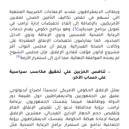
يطالب الديمقراطيون بتمديد الإعفاءات الضريبية المنتهية
لتي تُسهم في خفض تكاليف التأمين الصحي لملايين
لأمريكيين، بالإضافة إلى إلغاء تخفيضات إدارة ترامب في
مويل برنامج ميديكيد
[5]
، وهو برنامج حكومي يقدم خدمات
لرعاية الصحية للمسنين وذوي الإعاقة وذوي الدخل
لمحدود. كما يعارضون تخفيضات الإنفاق المقترحة على
كالات الصحة الفيدرالية. ورغم أن مجلس النواب أقر
شروع قانون مؤقت لتفادي الإغلاق، فإن مجلس الشيوخ
[6]
م يمنحه الموافقة النهائية، مما أدى إلى استمرار الأزمة
.
تنافس الحزبين علي تحقيق مكاسب سياسية
على حساب الآخر
:
مثل الإغلاق الحكومي الأمريكي تجسيدًا لصراع أيديولوجي
ميق بين الجمهوريين والديمقراطيين حول طبيعة دور
لدولة ووظائفها. فبينما يتمسك الجمهوريون، بزعامة
رامب، برؤية محافظة تدعو إلى تقليص الإنفاق العام
تقليص حجم الجهاز الإداري الفيدرالي، معتبرين الإغلاق
رصة لإعادة هيكلة الحكومة، يتمسك الديمقراطيون برؤية
جتماعية تدافع عن استمرار برامج الرعاية الصحية مثل