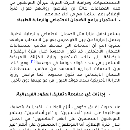
لمستشفيات، ومراقبة الحركة الجوية، غير أن الموظفين في
ذه القطاعات غالبًا لن يتقاضوا رواتبهم طوال فترة
لإغلاق، رغم استمرارهم في أداء مهامهم.
 استمرار برامج الضمان الاجتماعي والرعاية الطبية:
ستمر تدفق مزايا مثل الضمان الاجتماعي والرعاية الطبية،
فضل إقرارها من قِبَل الكونغرس بقوانين لا تتطلب موافقة
نوية (مع أن الخدمات التي تقدمها مكاتب استحقاقات
لضمان الاجتماعي قد تكون محدودة خلال فترة الإغلاق).
الإضافة إلى ذلك، تستطيع وزارة الخزانة الأمريكية
[15]
لاستمرار في سداد فوائد ديونها في موعدها
. ومع ذلك،
إن الخدمات الإدارية المقدمة من مكاتب استحقاقات
لضمان الاجتماعي قد تكون محدودة، كما تواصل وزارة
لخزانة الأمريكية سداد فوائد الديون في مواعيدها دون تأخير.
إجازات غير مدفوعة وتعليق العقود الفيدرالية:
ند حدوث إغلاق حكومي، تُلزم الوكالات الفيدرالية بتصنيف
وظفيها على أنهم “أساسيون” أو “غير أساسيين”. يستمر
لموظفون المصنفون على أنهم “أساسيون” في العمل
لال فترة الإغلاق. أما الموظفون المصنفون على أنهم “غير