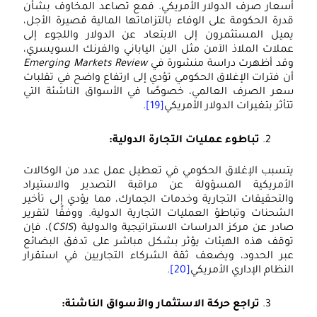
سعار صرف الدولار الأمريكي. فمع تصاعد المخاوف بشأن
درة الحكومة على الوفاء بالتزاماتها المالية قصيرة الأجل،
ميل المستثمرون إلى الابتعاد عن الدولار واللجوء إلى
ملات الملاذ الآمن مثل الين الياباني والفرنك السويسري،
قد أظهرت دراسة منشورة في
Emerging Markets Review
ن فترات الإغلاق الحكومي تؤدي إلى ارتفاع واضح في تقلبات
عر الصرف العالمي، خصوصًا في الأسواق الناشئة التي
تأثر بتغيرات الدولار الأمريكي
[19]
.
تباطوء عمليات التجارة الدولية:
تسبب الإغلاق الحكومي في تعطيل عمل عدد من الوكالات
لأمريكية المسؤولة عن مراقبة التصدير والاستيراد
التحقيقات التجارية وخدمات الجمارك، مما يؤدي إلى تأخير
لشحنات وتباطؤ العمليات التجارية الدولية. ووفقًا لتقرير
ادر عن مركز الدراسات الاستراتيجية والدولية (
CSIS
)، فإن
وقف هذه الهيئات يؤثر بشكل مباشر على تدفق البضائع
بر الحدود، ويضعف ثقة الشركاء التجاريين في استقرار
لنظام الإداري الأمريكي
[20]
.
تراجع حركة الاستثمار والأسواق الناشئة: