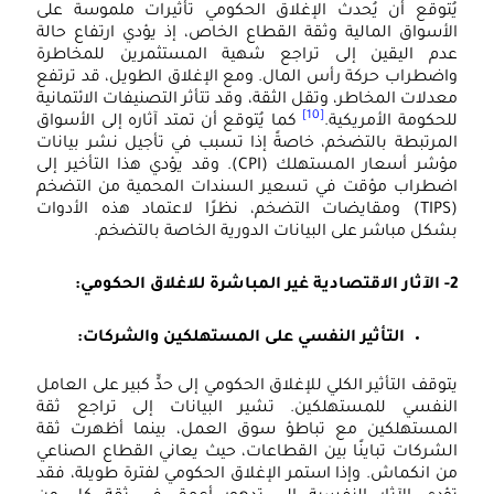
ُتوقع أن يُحدث الإغلاق الحكومي تأثيرات ملموسة على
لأسواق المالية وثقة القطاع الخاص، إذ يؤدي ارتفاع حالة
دم اليقين إلى تراجع شهية المستثمرين للمخاطرة
اضطراب حركة رأس المال. ومع الإغلاق الطويل، قد ترتفع
عدلات المخاطر، وتقل الثقة، وقد تتأثر التصنيفات الائتمانية
[10]
لحكومة الأمريكية.
كما يُتوقع أن تمتد آثاره إلى الأسواق
لمرتبطة بالتضخم، خاصةً إذا تسبب في تأجيل نشر بيانات
مؤشر أسعار المستهلك (CPI). وقد يؤدي هذا التأخير إلى
ضطراب مؤقت في تسعير السندات المحمية من التضخم
(TIPS) ومقايضات التضخم، نظرًا لاعتماد هذه الأدوات
شكل مباشر على البيانات الدورية الخاصة بالتضخم.
ة غير المباشرة للاغلاق الحكومي:
التأثير النفسي على المستهلكين والشركات:
توقف التأثير الكلي للإغلاق الحكومي إلى حدٍّ كبير على العامل
لنفسي للمستهلكين. تشير البيانات إلى تراجع ثقة
لمستهلكين مع تباطؤ سوق العمل، بينما أظهرت ثقة
لشركات تباينًا بين القطاعات، حيث يعاني القطاع الصناعي
ن انكماش. وإذا استمر الإغلاق الحكومي لفترة طويلة، فقد