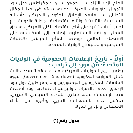
لعام، ازداد النزاع بين الجمهوريين والديمقراطيين حول بنود
لتمويل وأولويات الصرف، وعليه، يستعرض هذا المقال
لتحليلي أبرز ملامح الإغلاق الحكومي الأمريكي، وأسبابه
لسياسية والتاريخية، وآثاره الاقتصادية المحلية والدولية، مع
حليل آليات تأثيره على أداء الاقتصاد الكلي الأمريكي، وسوق
لعمل، والثقة الاستثمارية، إضافة إلى انعكاساته على
الع
لاقتصاد العالمي بوصفه المتأثر المباشر بالتقلبات
لسياسية والمالية في الولايات المتحدة.
الأ
الخ
ولاً – تاريخ الإغلاقات الحكومية في الولايات
من
لمتحدة: من فورد إلى ترامب :
يُظهر تاريخ الموازنات الأمريكية منذ عام 1976 تعدد حالات
مبد
شلل الموازنة الحكومية (Government Shutdown) نتيجة
كار
لخلافات المتكررة بين الجمهوريين والديمقراطيين حول بنود
لإنفاق العام، والضرائب، والبرامج الاجتماعية. وقد أصبحت
إلى
ذه الإغلاقات سمة متكررة للنظام السياسي الأمريكي،
إعا
عكس حدة الاستقطاب الحزبي وتأثيره على الأداء
تع
لاقتصادي والإداري للدولة.
الد
جدول رقم (1)
الأ
في