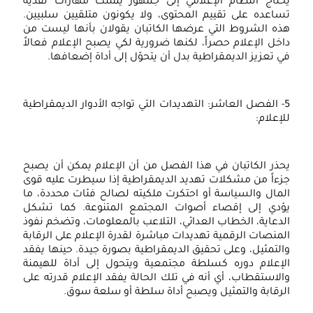
يحتاج النظام الإعلامي إلى جمهور يمتلك مهارات نقدية
تساعده على تقييم المحتوى، ولا يكونون متلقيين سلبيين.
هذه الشروط التي عرضها الكاتبان يقولان بأنها ليست من
داخل الإعلام حصراً، لكنها ضرورية لكي يصبح الإعلام فعالاً
في تعزيز الديمقراطية بدل أن يتحوّل إلى أداة إضعافها.
5- الفصل العاشر: التهديدات التي تواجه الأدوار الديمقراطية
للإعلام:
يحذر الكاتبان في هذا الفصل من أن الإعلام يمكن أن يصبح
جزءاً من مشكلات تهديد الديمقراطية إذا سيطرت عليه قوى
المال والسياسة أو احتكرت ملكيته لصالح فئات محددة، ما
يؤدي إلى إقصاء أصوات المجتمع المتنوعة. كما تشكل
الدعاية، الخطاب العدائي، التلاعب بالمعلومات، وتضخم نفوذ
المنصات الرقمية تهديدات مباشرة لقدرة الإعلام على الرقابة
والتمثيل، وعلى تحقيق الديمقراطية بصورة جيدة. حينها يفقد
الإعلام دوره كسلطة مجتمعية ويتحول إلى أداة للهيمنة
والاستقطاب، أي أنه في تلك الحالة يفقد الإعلام قدرته على
الرقابة والتمثيل ويصبح أداة سلطة أو سلعة سوق.