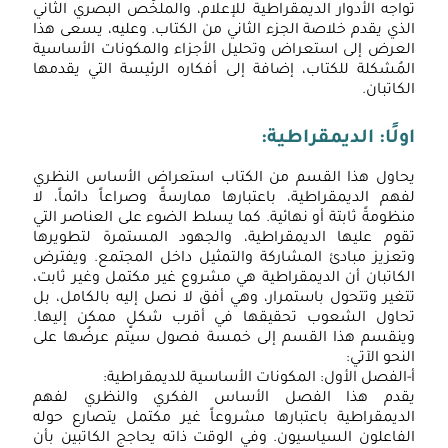
تواجه الأدوار الديمقراطية للإعلام، والملخّص البصري الثاني
الذي يقدم خلاصة الجزء الثاني من الكتاب. وعليه، يسعى هذا
العرض إلى استعراض وتحليل الأجزاء والمكونات الأساسية
المُشكلة للكتاب، إضافة إلى أفكاره الرئيسة التي يقدمها
الكاتبان.
اولًا: الديمقراطية:
يحاول هذا القسم من الكتاب استعراض الأساس النظري
لفهم الديمقراطية، باعتبارها ممارسةً وصراعاً دائماً، لا
منظومةً ثابتة أو نهائية. كما يسلط الضوء على العناصر التي
تقوم عليها الديمقراطية، والجهود المستمرة لتطويرها
وتعزيز مبادئ المشاركة والتمثيل داخل المجتمع. ويفترض
الكاتبان أن الديمقراطية هي مشروع غير مكتمل وغير ثابت،
تتغير وتتحول باستمرار، وهي أفق لا نصل إليه بالكامل، بل
تحاول الشعوب تحقيقها في أقرب شكلٍ ممكن إليها.
وينقسم هذا القسم إلى خمسة فصول سيتم عرضُها على
النحو الآتي:
أ-الفصل الأول: المكونات الأساسية للديمقراطية:
يقدم هذا الفصل الأساس الفكري والنظري لفهم
الديمقراطية باعتبارها مشروعاً غير مكتمل يتصارع حوله
الفاعلون السياسيون. وفي الوقت ذاته يحاجج الكاتبين بأن