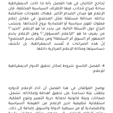
يُحاجج الكاتبان في هذا الفصل بأنه إذا كانت الديمقراطية
ساحة صراع تتجاذب فيها الأطراف السياسية المختلفة، فإن
الإعلام هو ميدان الصدام الأكبر. فهناك طموحات متناقضة
بداخله: صحافة مستقلة تمثل المجتمع، في مقابل إعلام
مملوك لقوى سياسية أو اقتصادية يروج لأجنداتها. وينشب
النزاع حول الأسئلة التالية: من يحدد ما هو الإعلام “الجيد”؟
من يعرف ما هو “الإاعلام المسؤول”؟ وهل الإعلام يخدم
الجمهور أم السوق أم السلطة؟ ومن يتكلّم باسم المجتمع؟
إنّ هذه الصراعات لا تُفسد الديمقراطية، بل تكشف
حساسيتها ومكانة الإعلام المركزية داخلها.
4- الفصل التاسع: شروط إمكان تحقيق الأدوار الديمقراطية
للإعلام:
يوضح المؤلفان في هذا الفصل أن أداء الإعلام لأدواره
يتطلب بيئة تساعدة على تحقيق أهدافة وإمكاناته، تشمل:
ضمانات وبيئة قانونية لحماية حرية التعبير وتنوع الملكية،
استقلالية تنظيمية تحرر الإعلام من الهيمنة السياسية
والاقتصادية أو من سيطرة الدولة والسوق، إضافة إلى ذلك،