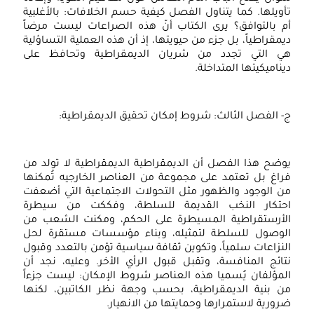
تأويلها. كما يتناول الفصل كيفية حسم الخلافات: بالأغلبية
أم بالتوافق؟ يرى الكتاب أنّ هذه الصراعات ليست مرضاً
ديمقراطياً، بل جزء من حيويتها، إذ أن هذه العملية التساؤلية
هي التي تجدد من شريان الديمقراطية وتحافظ على
ديناميكيتها المتداخلة.
ج- الفصل الثالث: شروط إمكان تحقيق الديمقراطية:
يوضح هذا الفصل أن الديمقراطية الديمقراطية لا تولد من
فراغ بل تعتمد على مجموعة من العناصر الخارجيه تُمكنها
من الوجود والظهور مثل التحولات الاجتماعية التي أضعفت
احتكار النخب القديمة للسلطة، وفككت من سيطرة
الأرستقراطية المسيطرة على الحكم، ومكنت الشعب من
الوصول للسلطة لتمثيله، وبناء مؤسسات مستقرة لحل
النزاعات سلمياً، وتكوين ثقافة سياسية تؤمن بالتعدد وقبول
نتائج المنافسة، وتقبل قبول الرأي الأخر. وعليه، نجد أن
المؤلفان يُسميا هذه العناصر شروط الإمكان: ليست جزءاً
من بنية الديمقراطية، بحسب وجهة نظر الكاتبين، لكنها
ضرورية لاستمرارها وحمايتها من الانهيار.