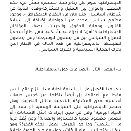
الديمقراطية تقوم على ركائز شبه مستقرة تتمثل في: حكم
الشعب، والتوازن بين التمثيل والمشاركة-وهذه الثنائية هي
شرطان أساسيان متلازمان في النظام الديمقراطي-، ووجود
مجتمع سياسي محدد عبر المواطنة، إضافة إلى سيادة
القانون وحماية الحقوق والحريات. يصف المؤلفان
الديمقراطية كـ”أفق” لا يُدرَك نهائياً، لكنها تبقى إطاراً مرجعياً
للصراع السياسي بين من يسعون لتوسيعها ومن يدفعون
لتقليصها. فالديمقراطية في هذه الحاله هي الإطار الذي
يحرك العملية السياسية والصراع السياسي.
ب- الفصل الثاني: الصراعات حول الديمقراطية:
يركز هذا الفصل على أن الديمقراطية ميدان نزاع دائم، ليس
فقط مع أعدائها، بل أيضاً داخلها عبر خمس جبهات
أساسية: مدى المشاركة الشعبية مقابل النخبوية، وهل
تقتصر الديمقراطية على السياسة الرسمية أم تمتد إلى
الحياة اليومية؟ وهل هي مجرد إجراءات (مثل الانتخابات) أم
تتضمن مضموناً قيمياً كالمساواة والعدالة؟ ومن يُعَدّ جزءاً
من “الشعب”، وما هو التعريف العملي لهذه الفكرة؟ وهو
سؤال يفتح الباب أمام النقاش حول مفاهيم الهوية وإعادة