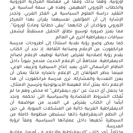
أوروبية، وهما بذلك وقعا في معضلة المركزية الأوروبية
والخطاب الأوروبي المهيمن، وهذه هي سمة أساسية في
التقليد دراسة العلوم السياسية في الفكر الغربي. وتجدر
الإشارة إلى أن المؤلفين نفسيهما يقران بهذا التمركز
الأوروبي ويؤكدان أن كتابهما “يبقى خطابيًا وماديًا أوروبيًا”،
مما يعزز ضرورة توسيع نطاق التحليل مستقبلاً ليشمل
سياقات ديمقراطية أخرى في العالم.
كما يمكن وضع رؤية نقدية استنادًا إلى أطروحات مدرسة
فرانكفورت عن الإعلام وصناعة الثقافة، إذ نجد أن الكتاب
يقدم رؤية إصلاحية تفترض إمكانية توظيف الإعلام لصالح
الديمقراطية، متجاهلاً أن الإعلام الحديث مندمج بنيوياً داخل
النظام الرأسمالي الذي يعيد إنتاج السيطرة وتزييف الوعي.
فبينما ينظر المؤلفان إلى الإعلام باعتباره فاعلًا يمكن أن
يعزز التعددية والمشاركة، ترى مدرسة فرانكفورت أن هذا
الإعلام ذاته يمثل أداة للهيمنة الأيديولوجية وترسيخ الامتثال،
ما يجعل أي حديث عن “دور ديمقراطي” له محض وهم ما لم
تُفكك الشروط الاقتصادية والسياسية التي تحكمه. ونجد
أيضًا أن الكتاب يفترض في العديد من مواضعة أن
الديمقراطية الغربية خالية من المشكلات البنيوية، في حين
أن النظم الديمقراطية ذاتها تستبطن منظومة كاملة من
السيطرة تُخفيها داخل عملياتها السياسية، وفقاً لرؤية
المدرسة.
وختاماً، يُعد كتاب “الديمقراطية والإعلام في أوروبا: مقاربة