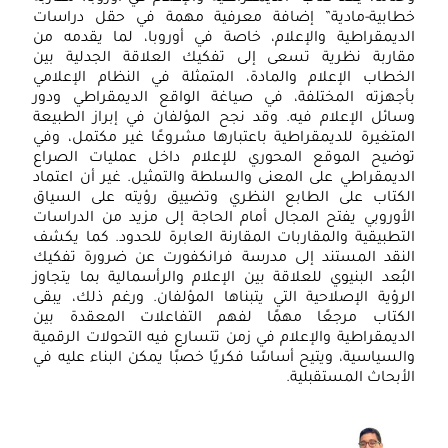
خطابية-مادية” إضافة معرفية مهمة في حقل دراسات
الديمقراطية والإعلام، خاصة في أوروبا، لما يقدمه من
مقاربة نظرية تسعى إلى تفكيك العلاقة الجدلية بين
الخطاب الإعلام والمادة، المتمثلة في النظام الإعلامي
بأجهزته المختلفة، في صياغة الواقع الديمقراطي ودور
وسائل الإعلام فيه. وقد نجح المؤلفان في إبراز الطبيعة
المتغيرة للديمقراطية باعتبارها مشروعًا غير مكتمل، وفي
توضيح الموقع المحوري للإعلام داخل عمليات الصراع
الديمقراطي على المعنى والسلطة والتمثيل. غير أن اعتماد
الكتاب على الطابع النظري وتضييق رؤيته على السياق
الأوروبي يفتح المجال أمام الحاجة إلى مزيد من الدراسات
التطبيقية والمقاربات المقارنة العابرة للحدود. كما يكشف
النقد المستند إلى مدرسة فرانكفورت عن ضرورة تفكيك
البُعد البنيوي للعلاقة بين الإعلام والرأسمالية بما يتجاوز
الرؤية الإصلاحية التي يتبناها المؤلفان. ورغم ذلك، يبقى
الكتاب مرجعًا مهمًا لفهم التفاعلات المعقدة بين
الديمقراطية والإعلام في زمن تتسارع فيه التحولات الرقمية
والسياسية، ويتيح أساسًا فكريًا خصبًا يمكن البناء عليه في
الأبحاث المستقبلية.