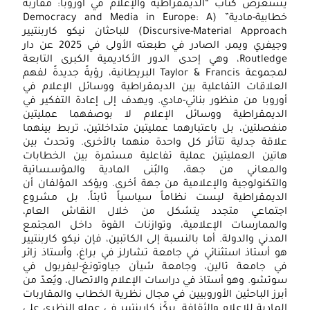
يستعرض كتاب “الديمقراطية والإعلام في أوروبا: مقاربة
خطابية-مادية” (Democracy and Media in Europe: A
Discursive-Material Approach) للباحثان نيكو كاربنتيير
وجيفري ويمر، الصادر في طبعته الأولى في 2025 عن دار
Routledge، وهي إحدى الدور الأكاديمية الكبرى التابعة
لمجموعة Taylor & Francis البريطانية، رؤيةً جديدةً لفهم
العلاقات التفاعلية بين الديمقراطية ووسائل الإعلام في
أوروبا من منظور بنائي-مادي. ويهدف إلى إعادة التفكير في
الديمقراطية ووسائل الإعلام لا بوصفهما عمليتين
منفصلتين، بل باعتبارهما عمليتين متداخلتين، تربط بينهما
علاقة جدلية تتأثر كل واحدة منهما بالأخرى. وتحدث بين
هاتين العمليتين عملية تفاعلية مستمرة بين الخطابات
والمعاني من جهة، والبُنى المادية والمؤسساتية
والتكنولوجية والإعلامية من جهة أخرى. ويؤكد المؤلفان أن
الديمقراطية ليست نظاماً سياسياً ثابتاً، بل مشروع
اجتماعي متجدد يتشكل من خلال النقاش العام،
والممارسات الإعلامية، وتوازنات القوة داخل المجتمع
المدني والدولة. أما بالنسبة إلى الكاتبين، فإن نيكو كاربنتيير
هو أستاذ استثنائي في جامعة تشارلز في براغ، وأستاذ زائر
في جامعة تالين، وجامعة شيآن جياوتونغ-ليفربول في
سوتشو. وهو أستاذ في دراسات الإعلام والاتصال، ويُعدّ من
أبرز الباحثين الأوروبيين في مجال نظرية الخطاب والمقاربات
المادية للإعلام والثقافة. يركّز كاربنتيير في عمله النظري على