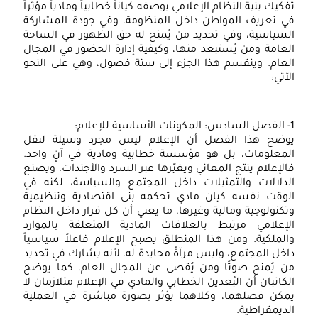
تفكيك بنية النظام الإعلامي بوصفه كياناً خطابياً ومادياً مؤثراً
في تعريف المواطن داخل المنظومة، وفي جودة المشاركة
السياسية، وفي تحديد من يُمنح له حق الظهور في الساحة
العامة ومن يُستبعد منها، وكيفية إدارة الحضور في المجال
العام. وينقسم هذا الجزء إلى ستة فصول، وهي على النحو
الآتي:
1- الفصل السادس: المكونات الأساسية للإعلام:
يوضح هذا الفصل أن الإعلام ليس مجرد وسيلة لنقل
المعلومات، بل هو مؤسسة خطابية ومادية في آنٍ واحد.
فالإعلام ينتج المعاني ويغيّرها عبر السرد والأجندات، ويصنع
الدلالات والتمثيلات داخل المجتمع والسياسة، لكنه في
الوقت نفسه كيان مادي تحكمه بنى اقتصادية وتنظيمية
وتكنولوجية ومالية وغيرها، ما يعني أن كل قرار داخل النظام
الإعلامي مرتبط بالعلاقات المادية المتعلقة بالموارد
والملكية. ومن هذا المنطلق يصبح الإعلام فاعلاً سياسياً
داخل المجتمع، وليس مرآةً محايدة له، لأنه يشارك في تحديد
من يُمنح صوتًا ومن يُقصى عن المجال العام. كما يوضح
الكاتبان أن البُعدين الخطابي والمادي في الإعلام متلازمان لا
يمكن فصلهما، وكلاهما يؤثر بصورة مباشرة في العملية
الديمقراطية.