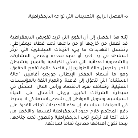
د- الفصل الرابع: التهديدات التي تواجه الديمقراطية:
يُنبه هذا الفصل إلى أن القوى التي تريد تقويض الديمقراطية
قد تعمل من خارجها أو من داخلها تحت غطاء ديمقراطي.
وتشمل التهديدات ما يلي: النزعات السلطوية التي تركّز
السلطة في يد الفرد أو نخبة محددة وتُقصي المشاركة،
والشعبوية العدائية التي تغذّي الكراهية والتمييز وتشيطن
الآخر، وتحويل حالة الطوارئ إلى قاعدة دائمة تقمع الحقوق،
وهو ما أسماه المفكر الإيطالي جورجيو أغامبين “حالة
الاستثناء” التي تتحوّل إلى قاعدة، وانهيار الثقة بالمؤسسات
التمثيلية، وتعاظم نفوذ الاقتصاد ورأس المال، المتمثّل في
سيطرة الشركات الكبرى ورجال الأعمال على الحياة
السياسية، وتحويل المواطن إلى شخص استهلاكي لا ينخرط
في العملية السياسية. إن هذه التهديدات تملك القدرة على
دفع المجتمع خارج حدود الديمقراطية نفسها، والأخطر من
ذلك أنها قد ترتدي ثوب الديمقراطية وتنطوي تحت جناحها،
بينما تكون أهدافها معادية تماماً لمبادئها.