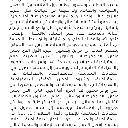
نظرية الخطاب، وتتمحور أبحاثه حول العلاقة بين الاتصال
والسياسة والثقافة، ولا سيّما في مجالات مثل الحرب
والنزاع، والأيديولوجيا، والمشاركة، والديمقراطية. أما جيفري
ويمر، فهو أستاذ علم الاتصال والإعلام في جامعة أوغسبورغ
بألمانيا، ويتركّز تخصّصه الأكاديمي على واقع الإعلام. وتركّز
أبحاثه وتدريسه على علم اجتماع، والاتصال الإعلامي
وتحولاته، والفضاء العام، والمشاركة، والتوسيط، بالإضافة
إلى ألعاب الفيديو والعوالم الافتراضية. وفي هذا السياق،
ينقسم الكتاب إلى جزأين رئيسيين؛ الجزء الأول الذي يحمل
عنوان “الديمقراطية”، ويتناول الأسس النظرية لفهم
الديمقراطية الحديثة من حيث مكوّناتها، وتعريفات المفهوم،
والصراعات الدائرة حولها، وينقسم إلى خمسة فصول هي:
المكونات الأساسية للديمقراطية، والصراعات حول
الديمقراطية، وشروط إمكان تحقيق الديمقراطية،
والتهديدات التي تواجه الديمقراطية، والملخص البصري الأول
الذي يوجز محتوى هذا الجزء. أما الجزء الثاني، الذي يحمل
عنوان “الديمقراطية ووسائل الإعلام”، فيتناول الكيفية التي
تتفاعل بها وسائل الإعلام مع الديمقراطية ودورها في
تعزيزها أو إضعافها، وينقسم إلى ستة فصول هي:
المكونات الأساسية للإعلام، وأدوار الإعلام (الأوروبي) في
الديمقراطية، والصراعات حول الأدوار الديمقراطية للإعلام،
وشروط إمكان الأدوار الديمقراطية للإعلام، والتهديدات التي