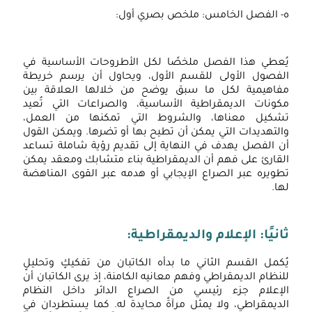
ه- الفصل الخامس: ملخص بصري أول:
يُعطي هذا الفصل ملخصًا لكل الأطروحات الأساسية في
الفصول الأولى للقسم الأول، ويحاول أن يرسم خريطة
مفاهيمية لكل ما سبق يوضح من خلالها العلاقة بين
مكونات الديمقراطية الأساسية، والصراعات التي تُعيد
تشكيل معناها، والشروط التي تمكنها من العمل،
والتهديدات التي يمكن أن تطيح بها أو تضرها. ويمكن القول
أن الفصل يهدف في النهاية إلى تقديم رؤية شاملة تساعد
القارئ على فهم أن الديمقراطية بناء متشابك ومعقد يمكن
تطويره عبر الصراع الإيجابي أو هدمه عبر القوى المناهضة
لها.
ثانيًا: الإعلام والديمقراطية:
يُكمل القسم الثاني ما بدأه الكاتبان من تفكيكٍ وتحليلٍ
للنظام الديمقراطي وفهم معانيه الكامنة، إذ يرى الكاتبان أن
الإعلام جزء رئيسي من الصراع الدائر داخل النظام
الديمقراطي، ولا يمثل مرآةً محايدة له. كما يستطردان في