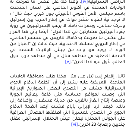
أراضي الإسرائيلية
[iv]
. وهذا كله على عكس ما صرحت به
لولايات المتحدة في أكتوبر الماضي على لسان المتحدث
اسم مجلس الأمن القومي الأميركي جون كيربي حيث قال” :
ا توجد نية للقيام بنشر قوات في إطار الحرب بين إسرائيل
حركة حماس، وبصراحة تامة، لا يرغب الإسرائيليون في رؤية
نود أميركيين مشاركين في هذا النزاع”. أيضا يأتي هذا القرار
لى عكس ما صرحت به كامالا هاريس في سبتمبر الماضي،
 إطار الترويج لحملتها الانتخابية، حيث قالت إن “اعتبارا من
ليوم، لا يوجد فرد واحد من جيش الولايات المتحدة في
لخدمة الفعلية في منطقة قتال في أي منطقة حرب حول
عالم، لأول مرة هذا القرن”.
[v]
توظ
انيا، إقدام إسرائيل على مثل هكذا طلب وموافقة الولايات
التك
لمتحدة الأمريكية عليه يشير إلى أن أنظمة الدفاع الجوي
لإسرائيلية فشلت في التصدي لبعض الصواريخ الإيرانية
في
لتي وصلت لمواقع حساسة مثل قاعة نيفاتيم الجوية
إعا
منصة إنتاج الغاز بالقرب من مدينة عسقلان. وإضافة إلى
لك، فبعد الرد الإيراني بأيام فشلت أيضا أنظمة الدفاع
تشك
لجوي في التصدي للمسيرة التي أطلقتها الفصائل العراقية
الن
لى الجولان المحتل؛ ليعلن جيش الاحتلال الإسرائيلي مقتل
ديين وإصابة 23 آخرين.
[vi]
الر