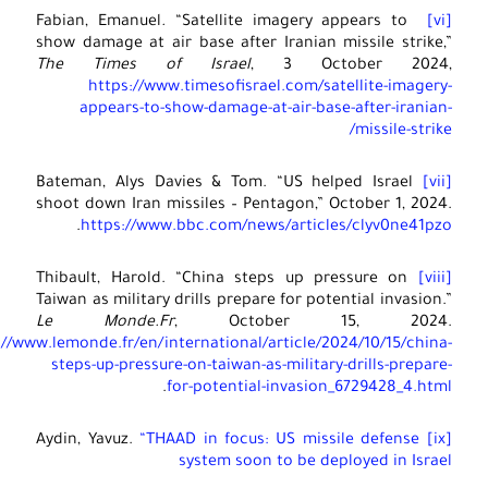
Fabian, Emanuel
.
“Satellite imagery appears to
show damage at air base after Iranian missile strike,
The Times of Israel
, 3 October 2024
https://www.timesofisrael.com/satellite-imagery
appears-to-show-damage-at-air-base-after-iranian
missile-strik
Bateman, Alys Davies & Tom. “US helped Israel
shoot down Iran missiles – Pentagon,” October 1, 2024
.
https://www.bbc.com/news/articles/clyv0ne41pz
Thibault, Harold. “China steps up pressure on
Taiwan as military drills prepare for potential invasion.
Le Monde.Fr
, October 15, 2024
https://www.lemonde.fr/en/international/article/2024/10/15/china
steps-up-pressure-on-taiwan-as-military-drills-prepare
.
for-potential-invasion_6729428_4.htm
“THAAD in focus: US missile defense
Aydin, Yavuz.
system soon to be deployed in Israe