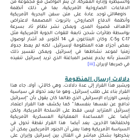
الم
السيطرة وإدارة المعركة، أن يتم التواصل مع مجموعة من
لدفاعات الصاروخية الأمريكية، بما في ذلك أنظمة
وإع
Aegisالتي توجد عادة على متن سفن البحرية الأمريكية
ترت
أنظمة الدفاع الصاروخي باتريوت المصممة لاعتراض
لأهداف قصيرة المدى. ويمكن نشر نظام ثاد بسرعة
الم
واسطة طائرات شحن تابعة للقوات الجوية الأمريكية مثل
اللي
C-17 وC-5. وكان البنتاغون في 14 أكتوبر، قد أشار لوصول
عض أجزاء هذه المنظومة لإسرائيل، لكنه لم يعط جدولا
قرا
منيا لموعد نشاطها في إسرائيل. ويمكن تفسير ذلك
في
لتستر بأنه يخدم عنصر المباغتة الذي تريد إسرائيل تنفيذه
ي ضربها لإيران.
[iii]
صف
حفت
لالات إرسال المنظومة
الدب
يشير هذا القرار إلى عدة دلالات، وهي كالآتي: أولا، جاء هذا
وسي
لقرار بناء على طلب إسرائيل، وهو ما يعد تحولا في سياسية
ئيس الوزراء الإسرائيلي الذي طالما كان يقول بأن “إسرائيل
الم
دافع عن نفسها بنفسها.” كما يكشف هذا القرار اعتماد
سرائيل المتزايد ليس فقط على الأسلحة الأمريكية، ولكن
يضا على المساعدة العملياتية العسكرية الأمريكية
لحلفائها الآخرين. يعد أيضا هذا القرار نقطة تحول في
لسياسة الأمريكية وهذا يعني أن الجنود الأمريكيين يمكن أن
نخرطوا بشكل مباشر في القتال بين إسرائيل وإيران على