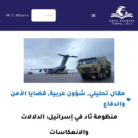
5:36 AM
Cairo
ى
مقال تحليلي
,
شؤون عربية
,
قضايا الأمن
والدفاع
منظومة ثاد في إسرائيل: الدلالات
والانعكاسات