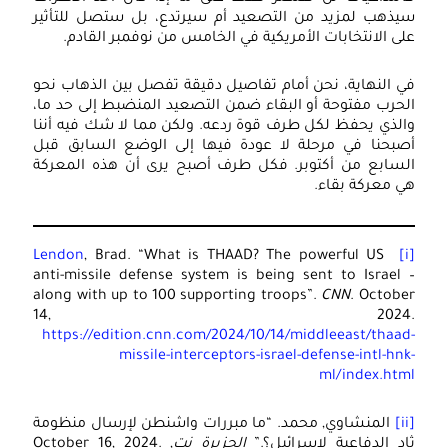
يذهب لمزيد من التصعيد أم سيرتدع، بل ستصل للتأثير
لى الانتخابات الأمريكية في الخامس من نوفمبر القادم.
ي النهاية، نحن أمام تفاصيل دقيقة تفصل بين الذهاب نحو
لحرب مفتوحة أو البقاء ضمن التصعيد المنضبط إلى حد ما،
الذي يحفظ لكل طرف قوة ردعه. ولكن مما لا شك فيه أننا
صبحنا في مرحلة لا عودة فيها إلى الوضع السابق قبل
لسابع من أكتوبر. فكل طرف أصبح يرى أن هذه المعركة
ي معركة بقاء.
, Brad. “What is THAAD? The powerful US
Lendon
anti-missile defense system is being sent to Israel 
along with up to 100 supporting troops”.
CNN
. Octobe
14, 2024
https://edition.cnn.com/2024/10/14/middleeast/thaad
missile-interceptors-israel-defense-intl-hnk
ml/index.htm
المنشاوي, محمد. “ما مبررات واشنطن لإرسال منظومة
اد الدفاعية لإسرائيل؟.”
الجزيرة نت
, October 16, 2024.