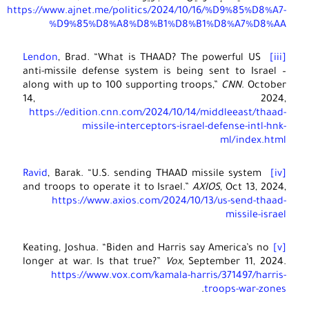
https://www.ajnet.me/politics/2024/10/16/%D9%85%D8%A7
%D9%85%D8%A8%D8%B1%D8%B1%D8%A7%D8%A
, Brad. “What is THAAD? The powerful US
Lendon
anti-missile defense system is being sent to Israel 
along with up to 100 supporting troops,”
CNN
. Octobe
14, 2024
https://edition.cnn.com/2024/10/14/middleeast/thaad
missile-interceptors-israel-defense-intl-hnk
ml/index.htm
, Barak. “U.S. sending THAAD missile system
Ravid
and troops to operate it to Israel.”
AXIOS
, Oct 13, 202
https://www.axios.com/2024/10/13/us-send-thaad
missile-isra
Keating, Joshua. “Biden and Harris say America’s no
longer at war. Is that true?”
Vox
, September 11, 2024
https://www.vox.com/kamala-harris/371497/harris
.
troops-war-zone