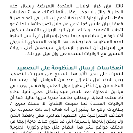
الثا، فإن قرار الولايات المتحدة الأمريكية بإرسال هذه
الع
البطارية، والتي لا يمكن إغفال أنها تمتلك منها 7 بطاريات
قط، ينم أن الإدارة الأمريكية تدعم إسرائيل في توجيه ضربة
الأم
وية لإيران وليس كما تدعي من خلال تصريحاتها بأنها تدعو
الخ
تجنب التصعيد. ولذلك، فإن الرد الإيراني بالتبعية سيكون
كثر قوة من سابقيه وهو ما يجعل إسرائيل في أمس الحاجة
من
هذه المنظومة. كما يكشف هذا التواجد العسكري الأمريكي
مبد
ي إسرائيل أن الهجوم الإسرائيلي سيتضمن أعلى درجات
كارت
لتنسيق مع الولايات المتحدة حتى وإن قيل غير ذلك.
إلى
نعكاسات إرسال المنظومة على التصعيد
إعا
لتعرف على مدى تأثير هذا السلاح على مجريات التصعيد
تعر
جب النظر قبل ذلك إلى عدد من العوامل. أولا، يعتبر هذا
لنظام من بين الأكثر تطورا حول العالم، ولكنه لم يجرب في
الدو
يادين المعارك بعد للحكم عليه بشكل فعلي. ثانيا، نظام
الأ
اد مكلف للغاية، ويتطلب طاقماً مدربا تدريبا عاليا، كما أن
الولايات المتحدة كما سبقت الإشارة لا تمتلك سوى 7
في
طاريات وهو ما يشير إلى أنه هناك إمدادات محدودة من
عهد
لقذائف الاعتراضية على الصعيد العالمي، فهي باهظة الثمن
لا يمكن إنتاجها بالسرعة التي قد تكون هناك حاجة إليها في
ترا
ختلف مواقع نشر هذا النظام مثل جوام وكوريا الجنوبية