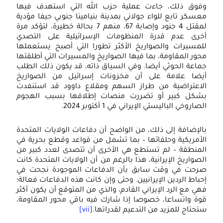
الدو
فوق ذلك، جاءت عملية حزب الله التي استهدف فيها
طري
عسكر تابع للواء جولاني بمدينة بنيامينا جنوبي حيفا مؤدية
لمقتل 4 جنود وإصابة 67، منهم 7 بحالة خطيرة، لتؤكد مرة
الحر
خرى عدم قدرة المنظومات الإسرائيلية على التصدي
الر
لمسيرات والصواريخ الأكثر تطورا التي أصبح يستعملها
حور المقاومة، بما فيها الصواريخ والمسيرات التي أطلقتها
الص
ماعة الحوثي أيضا. وفي السياق ذاته، قد يكون ذلك الطلب
يضا علامة على أن مخزونات إسرائيل من الصواريخ
لاعتراضية من طراز السهم ومقلاع داوود قد استنفدت
شكل كبير أو تضررت منصات إطلاقها بسبب الهجوم
صاروخي الباليستي الإيراني في 1 أكتوبر 2024.
الإضافة إلى ذلك، من الواضح أن دفاعات الولايات المتحدة
لأمريكية وحلفائها – بما تشمل من قواعد وقطع بحرية في
لمنطقة – لم تستطع هي الأخرى أن تتصدى لعدد كبير من
لصواريخ الإيرانية، هذا بالرغم من أن الولايات المتحدة كانت
رحت في وقت سابق بأن الدفاعات الموجودة نجحت في
حباط الردين الإيرانيين. وحتى وإن كانت هذه الدفاعات فعالة؛
هي مع الرد الإيراني القادم، والذي من المتوقع أن يكون أكثر
وة واتساعا، خصوصا إذا شارك فيه باقي محور المقاومة،
تحتاج للمزيد من التدعيم لقدراتها.
[vii]