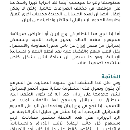
ومو
نظومتها وهو ما سيسبب أيضا لها احراجا كبيرا وانعكاسا
لى موقفها في مختلف الصراعات عالميا. ولكن لا يمكن
من
غفال أيضا أن لهذه الحسابات الجديدة محددات أخرى تتعلق
إسر
طبيعة الهجوم الإسرائيلي المنتظر وتداعيته على إيران.
بال
على
ما إذا نجح هذا النظام في ردع إيران أو اعتراض ضرباتها؛
سيقوم فهذه الحالة بتغيير قواعد اللعبة وستتمكن
الح
سرائيل من فصل إيران عن باقي محور المقاومة والاستفراد
الإي
كل لاعب منهم والقضاء عليه بعد قطع الدعم والمساندة
لإيرانية. وهو ما سيعني أن ساحة لبنان بشكل خاص
الإ
تشهد تصعيدا أعنف.
لخاتمة
في ظل هذا المشهد الذي تسوده الضبابية، من المتوقع
ن يكون وصول هذه المنظومة بمثابة ضوء أخضر لإسرائيل
شن هجومها على إيران، كما أنه قد يكون المتغير الذي
يطلق يد إسرائيل ويسمح لها بالذهاب لمزيد من
لتصعيد، إذا نجح في ردع إيران ومنعها من الرد على الهجوم
لإسرائيلي المرتقب. أما إذا فشل في تقليل الآثار الناجمة عن
لرد الإيراني؛ ففي هذه اللحظة ستتغير معادلات الردع
سيهرع كل جانب لإعادة ترتيب الأوراق والحسابات،
التداعيات لن تقتصر فقط على ما إذا كان أحد الأطراف