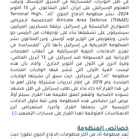
ي ظل التوترات المتسارعة في الشرق الأوسط، وترقب
الهجوم الإسرائيلي على إيران، أعلن البنتاغون، في 13 أكتوبر
2024، نشر منظومة الدفاع الجوي “ثاد” Terminal High-
Altitude Area Defense (THAAD) المخصصة لاعتراض
لصواريخ الباليستية في إسرائيل، برفقة عسكريين أميركيين
يشرفون على تشغيلها بناء على توجيهات من الرئيس جو
ايدن، وبتفويض من الوزير لويد أوستن. وبرر البنتاغون نشر
لمنظومة الأمريكية في إسرائيل بأنها تأتي “للمساعدة في
عزيز الدفاعات الجوية الإسرائيلية في أعقاب الهجمات
الإيرانية غير المسبوقة ضد إسرائيل في 13 أبريل الماضي،
مرة أخرى في الأول من أكتوبر الجاري”. وأفاد بأن هذه
يست المرة الأولى التي تنشر فيها الولايات المتحدة
نظومة “ثاد” في إسرائيل، حيث سبق أن نشرتها الولايات
المتحدة عام 2019، في إطار تدريبات مشتركة. ولكن أهم ما
الرؤ
ي هذا القرار أنه جاء بناء على طلب إسرائيلي في ظل مشهد
الإ
سوده الضبابية. ولفهم أعمق لطبيعة هذا القرار، سيتم أولاً
رض أبرز خصائص هذه المنظومة، ومن ثمة تناول الدلالات
للت
لرئيسية التي يحملها القرار، وأخيرا، استعراض أبرز
في
لانعكاسات المتوقعة لهذا القرار على مسارات التصعيد.
[i]
الش
صائص المنظومة
الأ
عد منظومة ثاد من أكثر منظومات الدفاع الجوي تطورا حيث
بعد