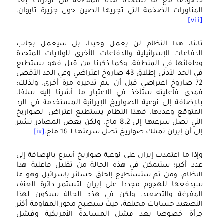
صوصا مع ما تشهده هذه المنطقة من توترات بعد
لمناورات الضخمة التي تجريها الصين حول جزيرة تايوان.
الثا، هذا النظام لن يعمل وحيدا، بل سيعمل بجانب
لدفاعات الإسرائيلية والدفاعات الأخرى للولايات المتحدة
حلفائها في المنطقة. وكما ذكرنا من قبل فهو يستطيع
في الحد الأدنى إطلاق 48 صاروخ اعتراضي وفي الحد الأقصى
72 صاروخ اعتراضي قبل أن يتم تذخيره مرة أخرى. ولذلك؛
مدى فاعليته ستأخذ في الاعتبار ما أشرنا إليه سلفا،
الإضافة إلى نوعية الصواريخ الإيرانية المستخدمة في الرد
لمتوقع وعددها. فهذا النظام يستطيع اعتراض الصواريخ
التي تصل سرعتها إلى 8.2 ماخ، ولكن بعض المصادر تشير
ى أن إيران تمتلك صواريخ تصل سرعتها لـ 18 ماخ.
[ix]
إذا ما اعتمدت إيران على نوعية صواريخ أسرع بالإضافة إلى
الأ
دد أكبر؛ ستتمكن في هذه الحالة من تقليل فاعلية هذا
لنظام، ومن ثم ستستطيع إلحاق خسائر بإسرائيل وهو ما
اليم
يدفعها للهجوم مجددا على إيران لتستمر دائرة العنف
في
لمفرغة والتصعيد. ولكن في هذه الحالة سيكون لهذا
لتصعيد حسابات مختلفة، حيث سيصبح محور المقاومة أكثر
أورو
رأة خصوصا بعد فشل المساندة الأمريكية وفشل