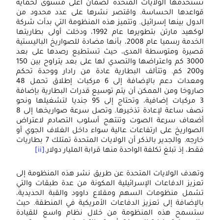
ستخدمها الولايات المتحدة لضمان أعلى مستوى لحماية
الح
واعدها الحساسة. واقتصر نشرها على عدد محدود من
لدول بينها إسرائيل. وتتميز هذه المنظومة التي بدأت شركة
الإي
لوكهيد مارتن بتطويرها عام 1992، ودخلت أولى بطاريتها
الخدمة رسميا عام 2008، بأنها مضادة للصواريخ الباليستية
صيرة ومتوسطة المدى، حيث تستطيع رصدها على بعد
3000 كم واعتراضها والتصدي لها على بعد يتراوح بين 150
و200 كم. وتتألف البطارية عادة من رادار ووحدة تحكم
ومعدات دعم بالإضافة إلى 6 مركبات إطلاق تحمل 48
اروخا ومن الممكن أن يتم توسيع قدرات البطارية بإضافة
3 مركبات إضافية، وتحتاج إلى 95 جنديا لتشغيلها ونحو
نصف ساعة لإعادة تذخيرها. وتصل سرعة صواريخها إلى 8
ضعاف سرعة الصوت وتنتهج أسلوب التصادم لاعتراض
لصواريخ على ارتفاعات عالية سواء داخل الغلاف الجوي أو
خارجه. والجدير بالذكر أن الولايات المتحدة تمتلك 7 بطاريات
ط، إذ تبلغ تكلفة الواحدة منها قرابة المليار دولار.
[ii]
تهدف الولايات المتحدة عن طريق نشر هذه المنظومة إلى
عزيز الدفاعات الإسرائيلية المكونة من عدة طبقات والتي
شمل منظومات السهم ومقلاع داوود والقبة الحديدية،
الإضافة إلى تعزيز الدفاعات الأمريكية في المنطقة. حيث
الول
تسمح هذه المنظومة من خلال نظام واسع للقيادة