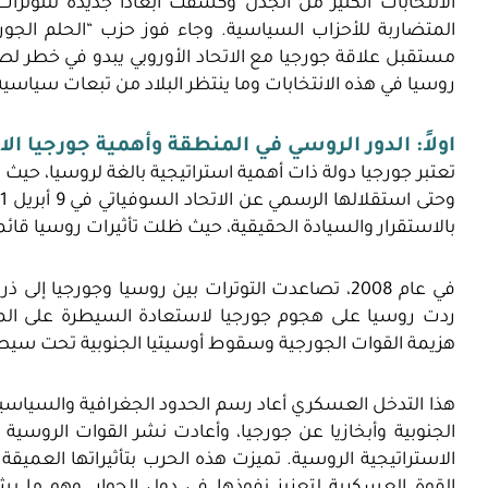
الانتخابات الكثير من الجدل وكشفت أبعادًا جديدة للتوت
المتضاربة للأحزاب السياسية. وجاء فوز حزب “الحلم الجور
مستقبل علاقة جورجيا مع الاتحاد الأوروبي يبدو في خطر لصا
روسيا في هذه الانتخابات وما ينتظر البلاد من تبعات سياسية
اولاً: الدور الروسي في المنطقة وأهمية جورجيا ال
وحتى استقلالها الرسمي عن الاتحاد السوفياتي في 9 أبريل 1991
بالاستقرار والسيادة الحقيقية، حيث ظلت تأثيرات روسيا قا
في عام 2008، تصاعدت التوترات بين روسيا وجورجيا 
ردت روسيا على هجوم جورجيا لاستعادة السيطرة على ال
هزيمة القوات الجورجية وسقوط أوسيتيا الجنوبية تحت سيطر
هذا التدخل العسكري أعاد رسم الحدود الجغرافية والسياسي
الجنوبية وأبخازيا عن جورجيا، وأعادت نشر القوات الروسية
الاستراتيجية الروسية. تميزت هذه الحرب بتأثيراتها العمي