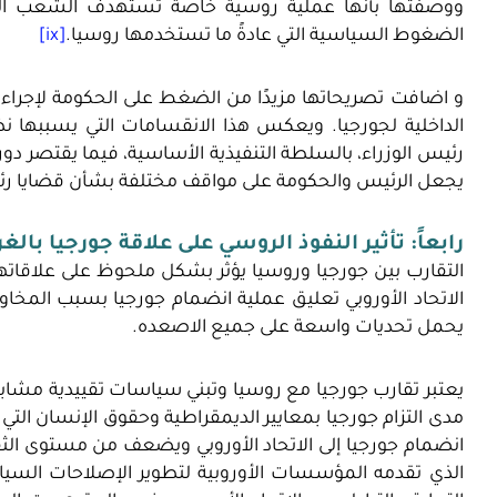
ووصفتها بأنها عملية روسية خاصة تستهدف الشعب الجو
الضغوط السياسية التي عادةً ما تستخدمها روسيا.
[ix]
و اضافت تصريحاتها مزيدًا من الضغط على الحكومة لإجراء
الداخلية لجورجيا. ويعكس هذا الانقسامات التي يسببها نظ
رئيس الوزراء، بالسلطة التنفيذية الأساسية، فيما يقتصر د
يجعل الرئيس والحكومة على مواقف مختلفة بشأن قضايا رئيسية
رابعاً:
تأثير النفوذ الروسي على علاقة جورجيا بالغ
التقارب بين جورجيا وروسيا يؤثر بشكل ملحوظ على علاقاتها
الاتحاد الأوروبي تعليق عملية انضمام جورجيا بسبب المخاوف
يحمل تحديات واسعة على جميع الاصعده.
يعتبر تقارب جورجيا مع روسيا وتبني سياسات تقييدية مشابه
مدى التزام جورجيا بمعايير الديمقراطية وحقوق الإنسان التي
انضمام جورجيا إلى الاتحاد الأوروبي ويضعف من مستوى الثق
الذي تقدمه المؤسسات الأوروبية لتطوير الإصلاحات السيا