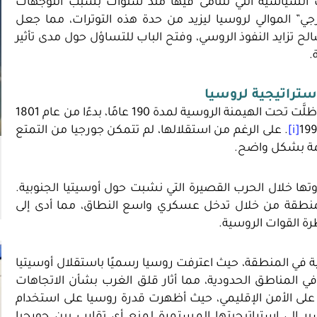
رات السياسية التي تتنامى فيها منذ سنوات بسبب التوجهات
جي” الموالي لروسيا ليزيد من حدة هذه التوترات، مما جعل
لح تزايد النفوذ الروسي، وفتح الباب للتساؤل حول مدى تأثير
.
استراتيجية لروسيا
تعتبر جورجيا دولة ذات أهمية استراتيجية بالغة لروسيا، حيث ظلَّت تحت الهيمنة الروسية لمدة 190 عامًا، بدءًا من عام 1801
[i]
. على الرغم من استقلالها، لم تتمكن جورجيا من التمتع
ئمة بشكل واضح.
إلى ذروتها خلال الحرب القصيرة التي نشبت حول أوسيتيا الجنوبية.
منطقة من خلال تدخل عسكري واسع النطاق، مما أدى إلى
ة القوات الروسية.
ة في المنطقة، حيث اعترفت روسيا رسميًا باستقلال أوسيتيا
 في المناطق الحدودية، مما أثار قلق الغرب بشأن الاتجاهات
قة على الأمن الإقليمي، حيث أظهرت قدرة روسيا على استخدام