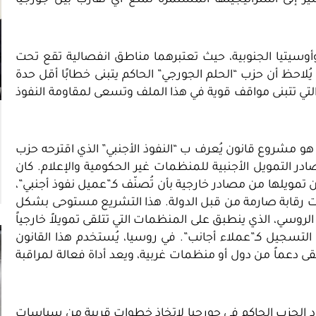
ير إلى استراتيجيتها المستمرة لمنع أي تقارب بين جورجيا
وأوسيتيا الجنوبية، حيث تعتبرهما مناطق انفصالية تقع تحت
يُلاحظ أن حزب “الحلم الجورجي” الحاكم يتبنى خطابًا أقل حدة
لتي تتبنى مواقف قوية في هذا الملف وتسعى لمقاومة النفوذ
و مشروع قانون يُعرف ب “النفوذ الأجنبي” الذي اقترحه حزب
الى مراقبة مصادر التمويل الأجنبية للمنظمات غير الحكومية والإعلام. كان
القانون على إلزام أي منظمة تتلقى أكثر من 20% من تمويلها من مصادر خارجية بأن تُصنّف كـ”عميل نفوذ أجنبي”،
رقابة صارمة من قبل الدولة. هذا التشريع مستوحى بشكل
وسي مشابه تم اقراره في عام 2012. القانون الروسي، الذي ينطبق على المنظمات التي تتلقى تمويلاً خارجياً
جيل كـ”عملاء أجانب”. في روسيا، يُستخدم هذا القانون
ى دعماً من دول أو منظمات غربية، ويعد أداة فعالة لمراقبة
د الحزب الحاكم في جورجيا لاتخاذ خطوات قريبة من سياسات