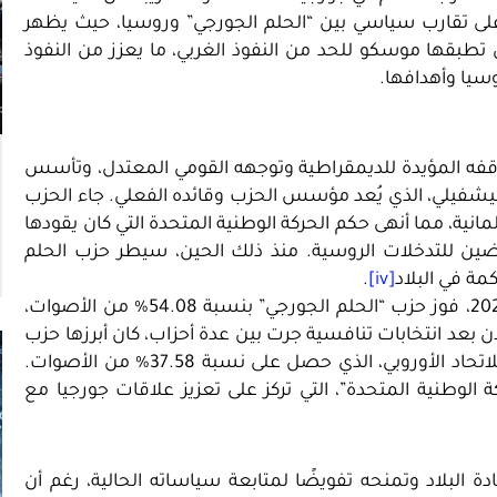
لى تقارب سياسي بين “الحلم الجورجي” وروسيا، حيث يظهر
تطبقها موسكو للحد من النفوذ الغربي، ما يعزز من النفوذ
سيا وأهدافها.
فه المؤيدة للديمقراطية وتوجهه القومي المعتدل، وتأسس
 بيدزينا إيفانيشفيلي، الذي يُعد مؤسس الحزب وقائده الفعلي. جاء الحزب
عد فوزه بالانتخابات البرلمانية، مما أنهى حكم الحركة الوطنية المتحدة التي كان يقودها
ين للتدخلات الروسية. منذ ذلك الحين، سيطر حزب الحلم
مة في البلاد
[iv]
.
أعلنت اللجنة الانتخابية في جورجيا يوم الاحد 27 من أكتوبر 2024، فوز حزب “الحلم الجورجي” بنسبة 54.08% من الأصوات،
برلمان. جاء هذا الإعلان بعد انتخابات تنافسية جرت بين عدة أحزاب، كان أبرزها حزب
“الحلم الجورجي” الموالي لروسيا وائتلاف المعارضة المؤيد للاتحاد الأوروبي، الذي حصل على نسبة 37.58% من الأصوات.
ة الوطنية المتحدة”، التي تركز على تعزيز علاقات جورجيا مع
دة البلاد وتمنحه تفويضًا لمتابعة سياساته الحالية، رغم أن