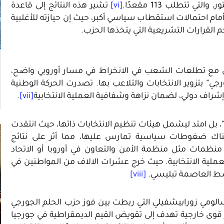
 تتطلب 113 مقعدًا.
[vi]
تشير هذه النتائج إلى قاعدة
 أمام احتمالات استقطاب سياسي أكبر، حيث إن حيازته للأغلبية
م القرارات التشريعية التي يتخذها الحزب.
رض مع تطلعات الشعب في الانخراط في مسار أوروبي واضح،
جي” بتزوير الانتخابات والتلاعب بها. تصدرت الحركة الوطنية
إشراف دولي، لضمان نزاهة وشفافية العملية الانتخابية
[vii]
.
”، بل امتد ليشمل هيئات تنظيم الانتخابات ذاتها، حيث انتقدت
 هناك ضغوطات سياسية تمارس عليها، مما أثر على نتائج
ن منظمات مثل منظمة الأمن والتعاون في أوروبا أو الاتحاد
لعملية الانتخابية. حيث خرج عشرات الالاف من المواطنين في
وسط العاصمة تبليسي.
[viii]
الومي زورابيشفيلي التي ربطت بين فوز حزب الحلم الجورجي
ير قوى خارجية تهدف إلى تقويض القيم الديمقراطية في جورجيا