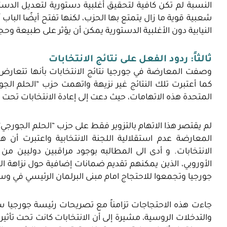
النسبة لم تكن كافية لتحقيق أغلبية دستورية لتعديل الدستور، والتي
شعبية قوية ما زال يتمتع بها الحزب، لكنها تفتح أيضًا الباب
النيابية دون الأغلبية الدستورية يمكن أن يؤثر على طبيعة وحج
ثالثاً:
ردود الفعل على نتائج الانتخابات
وصفت المعارضة في جورجيا نتائج الانتخابات بأنها تتعا
كما أعتبرت تلك النتائج غير نزيهة واتهمت حزب “الحلم الجور
المتحدة هذه الاتهامات، حيث دعت إلى إعادة الانتخابات تحت 
لم يقتصر هذا الاتهام بالتزوير فقط على حزب “الحلم الجورجي
المعارضة عدم استقلالية اللجنة الانتخابية واعتبرت أن
الانتخابات. و أدى الى المطالبه بوجود مراقبين دوليين م
الأوروبي، الذين يمكنهم تقديم ضمانات إضافية حول نزاهة ا
جورجيا وتجمعوا للاحتجاج امام مبنى البرلمان الرئيسي في 
جاءت هذه الاحتجاجات تزامناً مع تصريحات رئيسة جورجيا س
والتدخلات الروسية، مشيرة إلى أن الانتخابات كانت تحت تأث