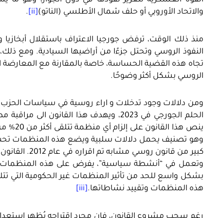
القوة العسكرية لتعزيز نفوذها في دول الجوار، وهو ما يش
والاتحاد الأوروبي أو حلف شمال الأطلسي (الناتو)
[ii]
.
منذ ذلك الوقت، ترفض جورجيا الاعتراف باستقلال أبخازيا 
النفوذ الروسي وتحتل جزءًا من أراضيها السيادية. ومع ذلك، 
تجاه هذه القضية الحساسة، خاصة بالمقارنة مع المعارضة ا
الروسي بشكل أكثر وضوحًا.
ومن دلالات وجود تدخلات و اراء روسية في سياسات الحزب ه
الحلم الجورجي في 2023، ويهدف هذا القانون 
ينص هذا 
وهو تصنيف يحمل دلالات سلبية ويضع هذه المنظمات تحت 
كبير من قانون ر
وتعمل في “أنشطة سياسية”، يفرض على هذه المنظمات التس
بشكل واسع للحد من تأثير المنظمات غير الحكومية التي تتلق
هذه المنظمات وتقييد نشاطاتها.
[iii]
رغم سحب مشروع القانون، فإن مجرد اقتراحه يُظهر استعدا