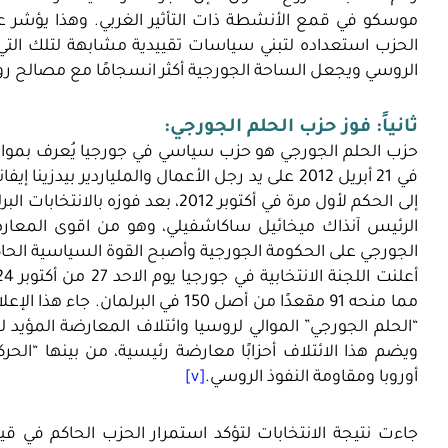
موسكو في قمع الأنشطة ذات التأثير الغربي. وهذا يؤشر ع
الحزب استعداده لتبني سياسات تقييدية مشابهة لتلك التي 
الروسي ويجعل الساحة الجورجية أكثر انسجامًا مع مصالح رو
ثانياً:
فوز حزب الحلم الجورجي:
حزب الحلم الجورجي هو حزب سياسي في جورجيا يُعرف بمواق
في 21 أبريل 2012 على يد رجل الأعمال والملياردير
إلى الحكم لأول مرة في أكتوبر 2012، ب
الرئيس آنذاك ميخائيل ساكاشفيلي، وهو من اقوى المعارض
الجورجي على الحكومة الجورجية وأصبح القوة السياسية الحاك
مما منحه 91 مقعدًا من أصل 150 في ال
ويضم هذا الائتلاف أحزابًا معارضة رئيسية، من بينها “الحرك
أوروبا ومقاومة النفوذ الروسي.
[v]
جاءت نتيجة الانتخابات لتؤكد استمرار الحزب الحاكم في قيا