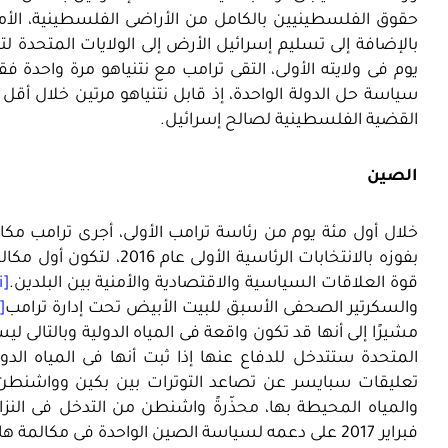
حقوق الفلسطينيين بالكامل من الأراضى الفلسطينية، الأمر 
بالإضافة إلى تسليم إسرائيل الأرض إلى الولايات المتحدة
يوم فى ولايته الأولى، التقى ترامب مع نتنياهو مرة واحدة ف
سياسة حل الدولة الواحدة، إذ قابل نتنياهو مرتين خلال أق
القضية الفلسطينية لصالح إسرائيل.
الصين
خلال أول مئة يوم من رئاسة ترامب الأولى، أجرى ترامب مكالم
بفوزه بالانتخابات الرئاسية
قوة العلاقات السياسية والاقتصادية والأمنية بين البلدين.
[xviii]
والسكرتير الصحفى الأسبق للبيت الأبيض تحت إدارة ترامب
[xix]
مشيرًا إلى أنها قد تكون واقعة فى المياه الدولية وبالتالى ل
المتحدة ستتدخل للدفاع عنها إذا ثبت أنها فى المياه الد
تعليقات سبايسر عن تصاعد التوترات بين بكين وواشنطن،
والمياه المحيطة بها، محذّرةً واشنطن من التدخل فى النزا
فبراير 2017 على دعمه لسياسة الصين الواحدة فى مكال