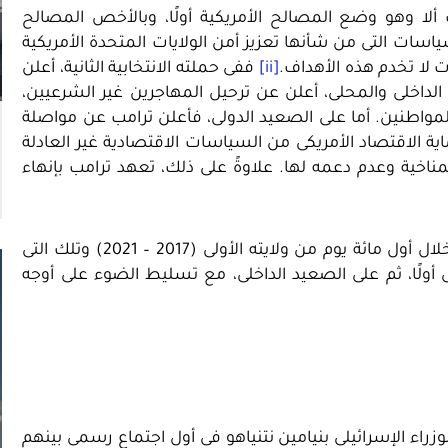
ا وهو وضع المصالح الأمريكية أولًا، وبالأخص المصالح
اسات التى من شأنها تعزيز أمن الولايات المتحدة الأمريكية
ات لا تخدم هذه الأهداف.
[ii]
ففى حملته الانتخابية الثانية، أعلن
لداخلى والمحلى، أعلن عن ترحيل المهاجرين غير الشرعيين،
واطنين. أما على الصعيد الدولى، فأعلن ترامب عن مواصلة
الاقتصاد الأمريكى من السياسات الاقتصادية غير العادلة
مناخية وعدم دعمه لها. علاوةً على ذلك، تعهد ترامب بإنهاء
يتناول هذا التقرير مقارنة بين السياسات التى تبنّاها ترامب خلال أول مائة يوم من ولايته الأولى (2017 – 2021) وتلك التى
20 – 2028) على الصعيد الدولى أولًا، ثم على الصعيد الداخلى، مع تسليط الضوء على أوجه
وزراء الإسرائيلى بنيامين نتنياهو فى أول اجتماع رسمى بينهم