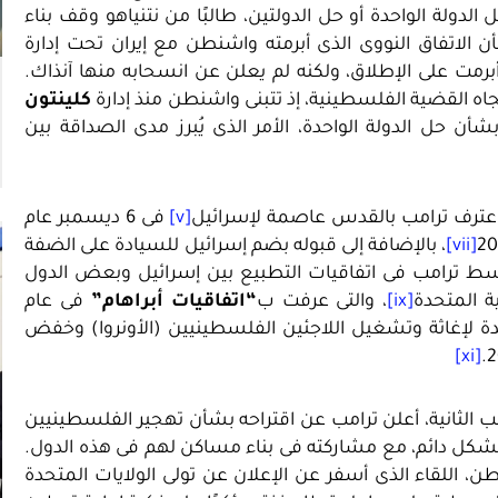
وهين حل الدولة الواحدة أو حل الدولتين، طالبًا من نتنياهو وقف بناء
 الاتفاق النووى الذى أبرمته واشنطن مع إيران تحت إدارة
مت على الإطلاق، ولكنه لم يعلن عن انسحابه منها آنذاك.
تجاه القضية الفلسطينية، إذ تتبنى واشنطن منذ إدارة
كلينتون
أن حل الدولة الواحدة، الأمر الذى يُبرز مدى الصداقة بين
 اعترف ترامب بالقدس عاصمة لإسرائيل
[v]
فى 6 ديسمبر عام
[vii]
، بالإضافة إلى قبوله بضم إسرائيل للسيادة على الضفة
سط ترامب فى اتفاقيات التطبيع بين إسرائيل وبعض الدول
ية المتحدة
[ix]
، والتى عرفت ب
“اتفاقيات أبراهام”
فى عام
حدة لإغاثة وتشغيل اللاجئين الفلسطينيين (الأونروا) وخفض
[xi]
ب الثانية، أعلن ترامب عن اقتراحه بشأن تهجير الفلسطينيين
كل دائم، مع مشاركته فى بناء مساكن لهم فى هذه الدول.
تنياهو فى واشنطن، اللقاء الذى أسفر عن الإعلان عن تولى الولايات المتحدة