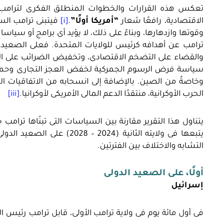
تعكس هذه القرارات والخطوات المنطلق الفكرى لترامب أل
الاقتصادية، رافعًا شعار
“أمريكا أولًا”
.
[i]
فيتبنى ترامب السي
وقوتها وازدهارها، وبناءً على ذلك، لا يؤيد أى برامج أو سياس
ترامب عن أهدافه كرئيس للولايات المتحدة. فعلى الصعيد ا
والقضاء على التضخم الاقتصادى، وتخفيض الضرائب على الم
سياسة فرض الرسوم الجمركية لخفض العجز التجارى وحماية 
وخاصةً من الصين. بالإضافة إلى انسحابه من الاتفاقيات ال
الحرب الأوكرانية، منتقدًا الدعم المالى الأمريكى لأوكرانيا.
[iii]
يتبعها فى ولايته الثانية (24
التشابه والاختلاف بين الفترتين.
أولًا، على الصعيد الدولى
إسرائيل
فى أول مائة يوم فى ولاية ترامب الأولى، قابل ترامب رئيس ال