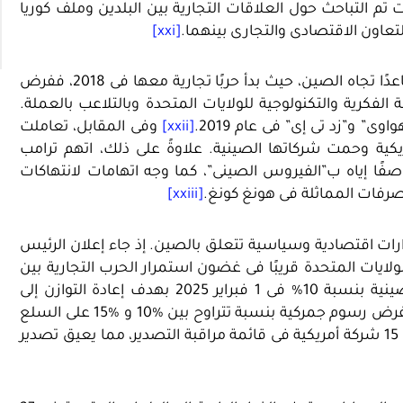
تم التباحث حول العلاقات التجارية بين البلدين وملف كوريا
لتعاون الاقتصادى والتجارى بينهما.
[xxi]
إلا أن هذا لا ينفى أنه بعد ذلك، تبنى ترامب سياسات أكثر تصاعدًا تجاه الصين، حيث بدأ حربًا تجارية معها فى 2018، ففرض
الفكرية والتكنولوجية للولايات المتحدة وبالتلاعب بالعملة.
 و”زد تى إى” فى عام 2019.
[xxii]
وفى المقابل، تعاملت
يكية وحمت شركاتها الصينية. علاوةً على ذلك، اتهم ترامب
فًا إياه ب”الفيروس الصينى”، كما وجه اتهامات لانتهاكات
صرفات المماثلة فى هونغ كونغ.
[xxiii]
رارات اقتصادية وسياسية تتعلق بالصين. إذ جاء إعلان الرئيس
لولايات المتحدة قريبًا فى غضون استمرار الحرب التجارية بين
البلدين، حيث فرض ترامب رسومًا جمركية على الواردات الصينية بنسبة 10% فى 1 فبراير 2025 بهدف إعادة التوازن إلى
ردًا على ذلك، قامت الصين بفرض رسوم جمركية بنسبة تتراوح بين %10 و %15 على السلع
الأمريكية والتى بدأت من 10 مارس 2025، بالإضافة إلى وضع 15 شركة أمريكية فى قائمة مراقبة التصدير، مما يعيق تصدير