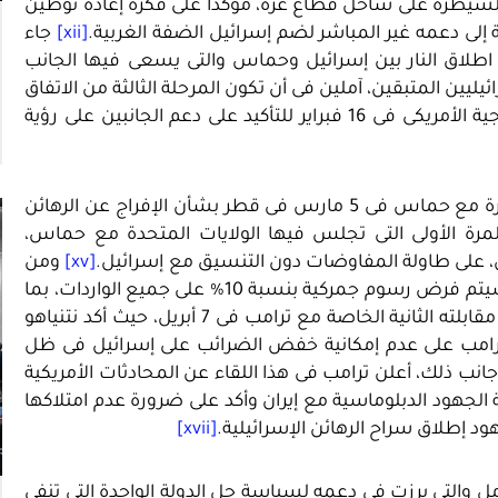
لسيطرة على ساحل قطاع غزة، مؤكدًا على فكرة إعادة توطين
[xii]
جاء
اطلاق النار بين إسرائيل وحماس والتى يسعى فيها الجانب
يليين المتبقين، آملين فى أن تكون المرحلة الثالثة من الاتفاق
وتأتى مقابلة نتنياهو مع وزير الخارجية الأمريكى فى 16 فبراير للتأكيد على دعم الجانبين على رؤية
علاوةً على ذلك، أعلنت إدارة ترامب عن إجراء محادثات مباشرة مع حماس فى 5 مارس فى قطر بشأن الإفراج عن الرهائن
المرة الأولى التى تجلس فيها الولايات المتحدة مع حماس،
[xv]
ومن
الذى بموجبه سيتم فرض رسوم جمركية بنسبة 10% على جميع الواردات، بما
الأمر الذى ناقشه نتنياهو فى مقابلته الثانية الخاصة مع ترامب فى 7 أبريل، حيث أكد نتنياهو
رامب على عدم إمكانية خفض الضرائب على إسرائيل فى ظل
ا، الذى يصل إلى 4 مليار دولار. إلى جانب ذلك، أعلن ترامب فى هذا اللقاء عن المحادثات الأمريكية
همية الجهود الدبلوماسية مع إيران وأكد على ضرورة عدم امتلاكها
د إطلاق سراح الرهائن الإسرائيلية.
[xvii]
ل والتى برزت فى دعمه لسياسة حل الدولة الواحدة التى تنفى