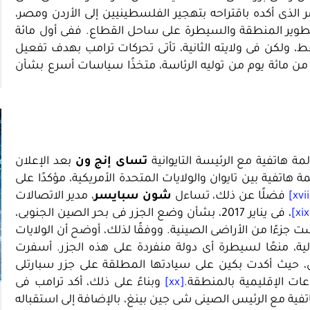
الذى أكده باقتراحه بتهجير الفلسطينيين إلى الأردن ومصر،
 لتطوير المنطقة والسيطرة على ساحل القطاع. ففى أول مائة
قط، ولكن فى ولايته الثانية، تأتى تحركات ترامب بهدف تفعيل
ل من مائة يوم من توليه الرئاسة، متخذًا سياسات أسرع بشأن
ة هاتفية مع الرئيسة التايوانية
تساى إنج ون
بعد الإعلان
 الأولى عام 2016، لتكون أول مكالمة هاتفية بين تايوان والولايات المتحدة الأمريكية، مؤكدًا على
فضلًا عن ذلك، تساءل
شون سبايسر
، مدير الاتصالات
، فى يناير 2017، بشأن وضع الجزر فى بحر الصين الجنوبى،
يست جزءًا من الأراضى الصينية. ووفقًا لذلك، أوضح أن الولايات
ولية، منعًا لسيطرة أى دولة منفردة على هذه الجزر. أسفرت
 حيث أكدت بكين على سيادتها المطلقة على جزر سبارتلى
عات الإقليمية بالمنطقة.
[xx]
وبناءً على ذلك، أكد ترامب فى
مة هاتفية مع الرئيس الصينى شى جين بينغ، بالإضافة إلى استقباله