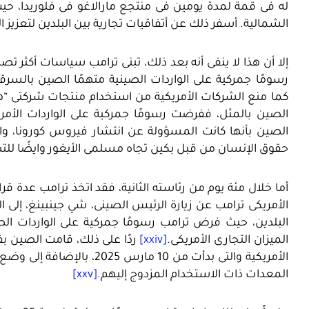
له فى قمة لمدة يومين فى منتجع مارالاغو فى فلوريدا، حيت 
الشمالية. أسفر ذلك عن أتفاقيات تجارية بين البلدين لتعزيز ا
رسومًا جمركية على الواردات الصينية متهمًا الصين بالسرقة 
كما منع الشركات الأمريكية من استخدام منتجات شركتى “هواوى”
الصين بالمثل، ففرضت رسومًا جمركية على الواردات الأمر
الصين بأنها كانت المسؤولة عن انتشار فيروس كورونا، واص
حقوق الإنسان من قبل بكين تجاه مسلمى الأيغور وايضًا للت
أما خلال مئة يوم من رئاسته الثانية، فقد اتخذ ترامب عدة ق
الأمريكى ترامب عن زيارة الرئيس الصينى، شي جينبينغ، إلى ا
الميزان التجارى الأمريكى.
[xxiv]
المعدات ذات الاستخدام المزدوج إليهم.
[xxv]