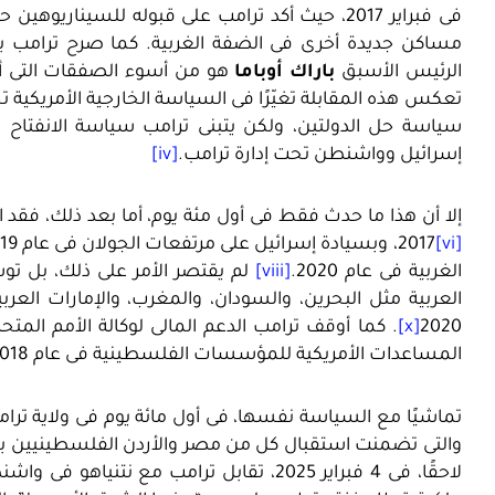
فى فبراير 2017، حيث أكد ترامب على قبوله للسيناري
مساكن جديدة أخرى فى الضفة الغربية. كما صرح ترامب بأن
الرئيس الأسبق
باراك أوباما
هو من أسوء الصفقات التى أبر
تعكس هذه المقابلة تغيّرًا فى السياسة الخارجية الأمريكية 
سياسة حل الدولتين، ولكن يتبنى ترامب سياسة الانفتاح بش
إسرائيل وواشنطن تحت إدارة ترامب.
[iv]
إلا أن هذا ما حدث فقط فى أول مئة يوم، أما بعد ذلك، فقد
[vi]
2017، وبسيادة إسرائيل على مرتفعات الجولان فى عام 2019
الغربية فى عام 2020.
[viii]
لم يقتصر الأمر على ذلك، بل تو
العربية مثل البحرين، والسودان، والمغرب، والإمارات العرب
2020
[x]
. كما أوقف ترامب الدعم المالى لوكالة الأمم المت
المساعدات الأمريكية للمؤسسات الفلسطينية فى عام 2018.
تماشيًا مع السياسة نفسها، فى أول مائة يوم فى ولاية ترام
والتى تضمنت استقبال كل من مصر والأردن الفلسطينيين بش
لاحقًا، فى 4 فبراير 2025، تقابل ترامب مع ن