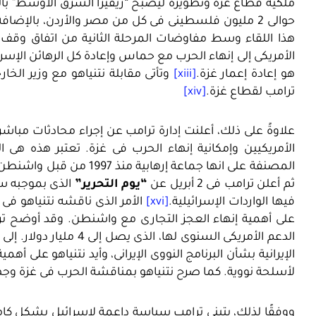
ملكية قطاع غزة وتطويره ليصبح “ريفيرا الشرق الأوسط” با
حوالى 2 مليون فلسطينى فى كل من مصر والأردن، بالإضافة إلى دعمه غير المباشر لضم إسرائيل الضفة الغربية.
هذا اللقاء وسط مفاوضات المرحلة الثانية من اتفاق وقف 
الأمريكى إلى إنهاء الحرب مع حماس وإعادة كل الرهائن الإسرائ
هو إعادة إعمار غزة.
[xiii]
ترامب لقطاع غزة.
[xiv]
الأمريكيين وإمكانية إنهاء الحرب فى غزة. تعتبر هذه هى 
المصنفة على انها جماعة إرهابية منذ 1997 من قبل واشنطن، على طاولة المفاوضات دون التنسيق مع إسرائيل.
ثم أعلن ترامب فى 2 أبريل عن
“يوم التحرير”
فيها الواردات الإسرائيلية.
[xvi]
على أهمية إنهاء العجز التجارى مع واشنطن. وقد أوضح ت
الدعم الأمريكى السنوى له
الإيرانية بشأن البرنامج النووى الإيرانى، وأيد نتنياهو على أ
لأسلحة نووية. كما صرح نتنياهو بمناقشة الحرب فى غزة وجهو
ووفقًا لذلك، يتبنى ترامب سياسة داعمة لإسرائيل بشكل كام