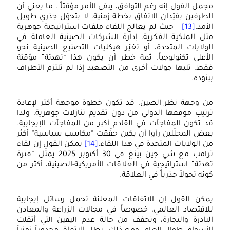
مجمل القول إنه رغم التوافق، يبقى الأمر مؤقتاً ، ما يعني أن
الطرفين يقيّدان الاتفاق بخطة زمنية، لا بتحوّل جذري طويل
الأمد.
[13]
حيث لم يعالج اللقاء ملفات استراتيجية جوهرية
مثل الملكية الفكرية، إدارة الشركات الصينية العاملة في
الولايات المتحدة، أو تغيّر هيكليات التصنيع الصينية نحو
الأعلى تكنولوجياً. ثمة خطر أن يكون هذا “تهدئة” مؤقتة
فقط، تليها جولات أخرى من التصعيد إذا لم تلتزم الأطراف
ببنوده.
من وجهة نظر الصين، قد تكون خطوة موجهة أكثر لإعادة
ترتيب موقفها الدولي من دون تقديم تنازلات جوهرية، ولذا
قد تكون المفاجآت في القادم أكبر من المفاجآت الإيجابية.
بعض المحلّلين رأوا أن بكين حقّقت “مكاسب سياسية” أكثر
من الولايات المتحدة في هذا اللقاء.
[14]
يمكن القول إن لقاء
ترامب مع شي جين بينغ في 30 أكتوبر 2025 يمثّل “فترة
تهدئة” استراتيجية في العلاقات الأمريكية-الصينية، أكثر من
كونه تحولاً جذرياً في العلاقة.
يمكن القول إن الاتفاقات المعلنة تحمل رسائل إيجابية
للاقتصاد العالمي، خصوصاً في مجالات الزراعة والمعادن
النادرة والتجارة، وتخفف من حالة عدم اليقين التي أثقلت