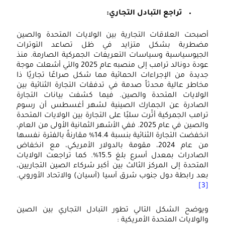
تراجع التبادل التجاري:
أصبحت العلاقات التجارية بين الولايات المتحدة والصين
مضطربة بشكل متزايد في ظل تصاعد التوترات
الجيوسياسية وسياسات التعريفات الجمركية الصارمة. منذ
عودة دونالد ترامب إلى منصبه عام 2025 والتي أشعلت موجة
جديدة من الإجراءات الحمائية مما شكل صراعًا تجاريًا ذا
مخاطر عالية محدثاً صدمة في تدفقات التجارة الثنائية بين
الولايات المتحدة والصين. فيما كشفت بيانات التجارة
الصادرة عن الجمارك الصينية لشهر أغسطس أن رسوم
ترامب الجمركية أثّرت سلبًا على التجارة بين الولايات المتحدة
والصين في عام 2025. ففي الأشهر الثمانية الأولى من العام،
انخفضت التجارة الثنائية بنسبة 14.4% مقارنةً بالفترة نفسها
من عام 2024، مقومة بالدولار الأمريكي، مع انخفاض
الصادرات بمعدل أسرع بلغ 15.5%. كما تراجعت الولايات
المتحدة إلى المركز الثالث بين أكبر شركاء الصين التجاريين،
بعد رابطة دول جنوب شرق آسيا (آسيان) والاتحاد الأوروبي.
[3]
ويوضح الشكل التالي تطور التبادل التجاري بين الصين
والولايات المتحدة الأمريكية :