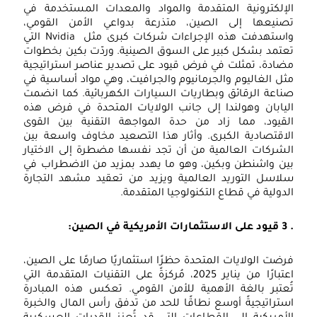
الإلكترونية المتقدمة والمواد والمعدات المستخدمة في
تصنيعها إلى الصين، متذرعة بدواعي الأمن القومي،
واستهدفت هذه الإجراءات شركات كبرى مثل Nvidia التي
تعتمد بشكل كبير على السوق الصينية. وردّت بكين بخطوات
مضادة، تمثلت في فرض قيود على تصدير عناصر استراتيجية
مثل الغاليوم والجرمانيوم والجرافيت، وهي مواد أساسية في
صناعة الرقائق وبطاريات السيارات الكهربائية. كما انضمت
اليابان وهولندا إلى جانب الولايات المتحدة في فرض هذه
القيود، مما زاد من حدة المواجهة التقنية بين القوى
الاقتصادية الكبرى. وأثار هذا التصعيد مخاوف واسعة بين
الشركات العالمية من أن تجد نفسها مضطرة إلى الاختيار
بين واشنطن وبكين، وهو ما يهدد بمزيد من الاضطراب في
سلاسل التوريد العالمية ويزيد من تعقيد مشهد التجارة
الدولية في قطاع التكنولوجيا المتقدمة.
. 3
قيود على الاستثمارات الأمريكية في الصين:
فرضت الولايات المتحدة حظرًا استثماريًا صارمًا على الصين،
اعتبارًا من يناير 2025، مُركزةً على التقنيات المتقدمة التي
تُعتبر بالغة الأهمية للأمن القومي. تعكس هذه المبادرة
استراتيجيةً أوسع نطاقًا للحد من تدفق رأس المال والخبرة