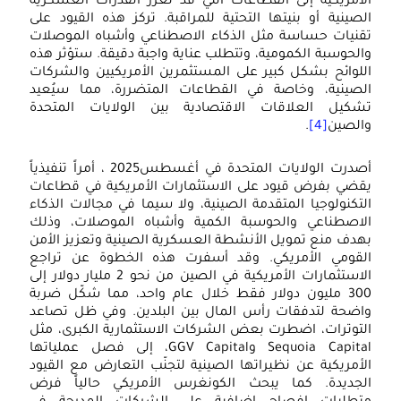
الأمريكية إلى القطاعات التي قد تُعزز القدرات العسكرية
الصينية أو بنيتها التحتية للمراقبة. تركز هذه القيود على
تقنيات حساسة مثل الذكاء الاصطناعي وأشباه الموصلات
والحوسبة الكمومية، وتتطلب عناية واجبة دقيقة. ستؤثر هذه
اللوائح بشكل كبير على المستثمرين الأمريكيين والشركات
الصينية، وخاصة في القطاعات المتضررة، مما سيُعيد
تشكيل العلاقات الاقتصادية بين الولايات المتحدة
والصين
[4]
.
أصدرت الولايات المتحدة في أغسطس2025 ، أمراً تنفيذياً
يقضي بفرض قيود على الاستثمارات الأمريكية في قطاعات
التكنولوجيا المتقدمة الصينية، ولا سيما في مجالات الذكاء
الاصطناعي والحوسبة الكمية وأشباه الموصلات، وذلك
بهدف منع تمويل الأنشطة العسكرية الصينية وتعزيز الأمن
القومي الأمريكي. وقد أسفرت هذه الخطوة عن تراجع
الاستثمارات الأمريكية في الصين من نحو 2 مليار دولار إلى
300 مليون دولار فقط خلال عام واحد، مما شكّل ضربة
واضحة لتدفقات رأس المال بين البلدين. وفي ظل تصاعد
التوترات، اضطرت بعض الشركات الاستثمارية الكبرى، مثل
Sequoia Capital وGGV Capital، إلى فصل عملياتها
الأمريكية عن نظيراتها الصينية لتجنّب التعارض مع القيود
الجديدة. كما يبحث الكونغرس الأمريكي حالياً فرض