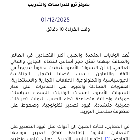
بمركز ترو للدراسات والتدريب
01/12/2025
تُعد الولايات المتحدة والصين أكبر اقتصادين في العالم،
والعلاقة بينهما تمثل حجر أساس للنظام التجاري والمالي
العالمي، إلا أن السنوات الأخيرة شهدت تدهوراً تدريجياً في
الثقة والتعاون، بسبب قضايا تشمل: المنافسة
الجيوسياسية والتكنولوجية؛ الخلافات التجارية والاستثمارية؛
العقوبات المتبادلة والقيود على الصادرات. على مدار
السنوات الأخيرة، اعتمدت الولايات المتحدة سياسات
جمركية وإجرائية متصاعدة تجاه الصين، شملت تعريفات
جمركية متشددة، قيود تصدير تكنولوجية، وضغوط على
منظومة سلاسل التوريد.
في المقابل، لجأت الصين إلى أدوات مثل قيود التصدير على
“المعادن النادرة” (Rare Earths) لتعزيز موقفها
التفاوضي
[1]
. اجتمع الرئيس الأمريكي دونالد ترامب ونظيره