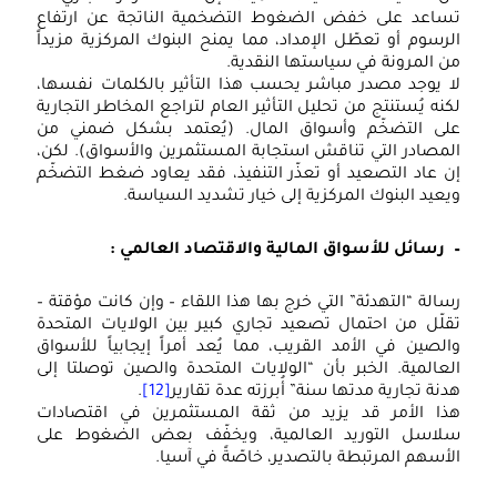
تساعد على خفض الضغوط التضخمية الناتجة عن ارتفاع
الرسوم أو تعطّل الإمداد، مما يمنح البنوك المركزية مزيداً
من المرونة في سياستها النقدية.
لا يوجد مصدر مباشر يحسب هذا التأثير بالكلمات نفسها،
لكنه يُستنتج من تحليل التأثير العام لتراجع المخاطر التجارية
على التضخّم وأسواق المال. (يُعتمد بشكل ضمني من
المصادر التي تناقش استجابة المستثمرين والأسواق). لكن،
إن عاد التصعيد أو تعذّر التنفيذ، فقد يعاود ضغط التضخّم
ويعيد البنوك المركزية إلى خيار تشديد السياسة.
– رسائل للأسواق المالية والاقتصاد العالمي :
رسالة “التهدئة” التي خرج بها هذا اللقاء – وإن كانت مؤقتة –
تقلّل من احتمال تصعيد تجاري كبير بين الولايات المتحدة
والصين في الأمد القريب، مما يُعد أمراً إيجابياً للأسواق
العالمية. الخبر بأن “الولايات المتحدة والصين توصلتا إلى
هدنة تجارية مدتها سنة” أُبرزته عدة تقارير
[12]
.
هذا الأمر قد يزيد من ثقة المستثمرين في اقتصادات
سلاسل التوريد العالمية، ويخفّف بعض الضغوط على
الأسهم المرتبطة بالتصدير، خاصّةً في آسيا.