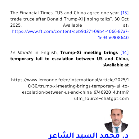
The Financial Times. “US and China agree one-year
[13]
trade truce after Donald Trump-Xi Jinping talks”. 30 Oct
2025. Available at:
https://www.ft.com/content/ceb9d271-09b4-4066-87a7-
1e93b6908640
Le Monde
in English,
Trump-Xi meeting brings
[14]
temporary lull to escalation between US and China,
Available at:
https://www.lemonde.fr/en/international/article/2025/1
0/30/trump-xi-meeting-brings-temporary-lull-to-
escalation-between-us-and-china_6746920_4.html?
utm_source=chatgpt.com
د. محمد السيد الشاعر