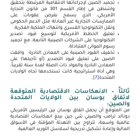
تجميد الصين لإجراءاتها الانتقامية المرتبطة بتحقيق
واشنطن في إطار القسم 301 من قانون التجارة
الأمريكي، الذي يسمح بفرض عقوبات على
الممارسات التجارية غير العادلة مثل الدعم الحكومي
ونقل التكنولوجيا القسري وانتهاك الملكية الفكرية.
تعليق الخطط الأمريكية لتوسيع قيود تصدير
التكنولوجيا على الشركات الصينية التابعة، مع تجميد
رسوم الموانئ المتبادلة.
تخفيف القيود الصينية على المعادن النادرة: وافقت
الصين على تعليق قيود التصدير (أو تأجيلها) على
المعادن النادرة والمواد ذات الصلة لمدة سنة تقريباً،
وهي أداة استراتيجية كانت تستخدمها تجاه الولايات
المتحدة
[7]
.
ثالثاً –
الانعكاسات الاقتصادية المتوقعة
لاتفاق بوسان بين الولايات المتحدة
والصين
:
من المتوقع أن يحمل اتفاق بوسان بين الرئيسين الأمريكي
دونالد ترامب والصيني شي جين بينغ انعكاسات اقتصادية
عالمية واسعة، تتراوح بين التهدئة المؤقتة في الأسواق
المالية وإعادة تشكيل تدريجية لسلاسل التوريد العالمية.