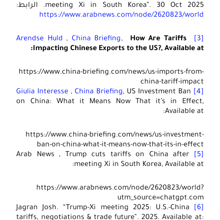
meeting Xi in South Korea”. 30 Oct 2025. الرابط:
https://www.arabnews.com/node/2620823/world
Arendse Huld
,
China Briefing
,
How Are Tariffs
[3]
Impacting Chinese Exports to the US?, Available at:
https://www.china-briefing.com/news/us-imports-from-
china-tariff-impact
Giulia Interesse
,
China Briefing
, US Investment Ban
[4]
on China: What it Means Now That it’s in Effect,
Available at:
https://www.china-briefing.com/news/us-investment-
ban-on-china-what-it-means-now-that-its-in-effect
Arab News , Trump cuts tariffs on China after
[5]
meeting Xi in South Korea, Available at:
https://www.arabnews.com/node/2620823/world?
utm_source=chatgpt.com
Jagran Josh. “Trump-Xi meeting 2025: U.S.-China
[6]
tariffs, negotiations & trade future”. 2025. Available at: