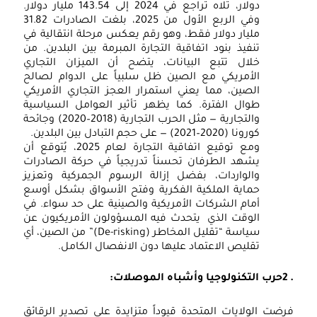
دولار، تلاه تراجع في 2024 إلى 143.54 مليار دولار.
وفي الربع الأول من 2025، بلغت الصادرات 31.82
مليار دولار فقط، وهو رقم يعكس مرحلة انتقالية في
تنفيذ بنود اتفاقية التجارة المبرمة بين البلدين. من
خلال تتبع البيانات، يتضح أن الميزان التجاري
الأمريكي مع الصين ظل سلبياً على الدوام لصالح
الصين، مما يعني استمرار العجز التجاري الأمريكي
طوال الفترة. كما يظهر تأثير العوامل السياسية
والتجارية — مثل الحرب التجارية (2018–2020) وجائحة
كورونا (2020–2021) — على حجم التبادل بين البلدين.
ومع توقيع اتفاقية التجارة لعام 2025، يُتوقع أن
يشهد الطرفان تحسناً تدريجياً في حركة الصادرات
والواردات، بفضل إزالة الرسوم الجمركية وتعزيز
حماية الملكية الفكرية وفتح الأسواق بشكل أوسع
أمام الشركات الأمريكية والصينية على حد سواء. في
الوقت الذي يتحدث فيه المسؤولون الأمريكيون عن
سياسة “تقليل المخاطر (De-risking)” من الصين، أي
تقليص الاعتماد عليها دون الانفصال الكامل.
.
2
حرب التكنولوجيا وأشباه الموصلات
:
فرضت الولايات المتحدة قيوداً متزايدة على تصدير الرقائق