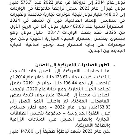
دولار عام 2014 إلى ذروتها في عام 2022 عند 575.71 مليار
دولار. غير أن عام 2023 سجل تراجعاً ملحوظاً في الواردات
إلى 448.03 مليار دولار نتيجة لتوترات تجارية متجددة وتغيرات
في سلاسل الإمداد العالمية، قبل أن تشهد في 2024
استقراراً نسبياً عند 462.63 مليار دولار. أما في الربع الأول
من 2025، فقد بلغت الواردات 108.47 مليار دولار، وهو
مستوى يعكس استمرار الفجوة التجارية الكبيرة ولكن مع
مؤشرات على بداية استقرار بعد توقيع اتفاقية التجارة
الجديدة بين البلدين.
تطور الصادرات الأمريكية إلى الصين
:
أما الصادرات الأمريكية إلى الصين فقد اتسمت
بالتذبذب، حيث سجلت 123.67 مليار دولار عام 2014 ثم
تراجعت إلى نحو 106.44 مليار دولار في 2019 بفعل
تصاعد الحرب التجارية. ومع بداية عام 2020، ارتفعت
الصادرات مجدداً إلى 124.48 مليار دولار نتيجة بعض
التفاهمات المؤقتة، ثم واصلت النمو لتصل إلى
153.83مليار دولار عام 2022 — وهو أعلى مستوى
خلال الفترة المدروسة — مدفوعة بتحسن العلاقات
التجارية والطلب الصيني على المنتجات الزراعية
والطاقة الأمريكية.
لكن عام 2023 شهد تباطؤاً طفيفاً إلى 147.80 مليار