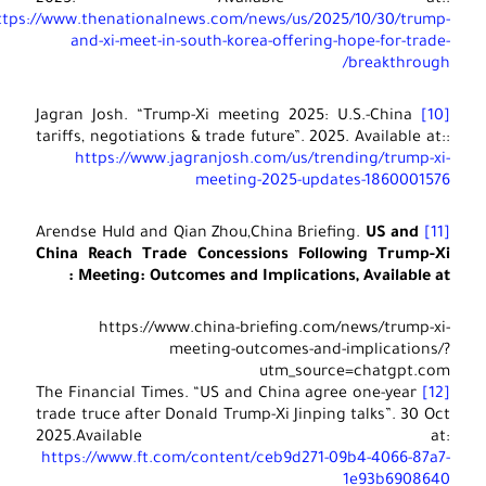
2025. Available at::
https://www.thenationalnews.com/news/us/2025/10/30/trump-
and-xi-meet-in-south-korea-offering-hope-for-trade-
breakthrough/
Jagran Josh. “Trump-Xi meeting 2025: U.S.-China
[10]
tariffs, negotiations & trade future”. 2025. Available at::
https://www.jagranjosh.com/us/trending/trump-xi-
meeting-2025-updates-1860001576
US and
Arendse Huld and Qian Zhou,China Briefing.
[11]
China Reach Trade Concessions Following Trump-Xi
Meeting: Outcomes and Implications, Available at :
https://www.china-briefing.com/news/trump-xi-
meeting-outcomes-and-implications/?
utm_source=chatgpt.com
The Financial Times. “US and China agree one-year
[12]
trade truce after Donald Trump-Xi Jinping talks”. 30 Oct
2025.Available at:
https://www.ft.com/content/ceb9d271-09b4-4066-87a7-
1e93b6908640