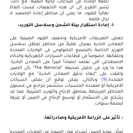
تكلفة الإمداد في صناعات عالية التقنية، مع ذلك،
يُشير التقرير إلى أن هذه التخفيفات ليست إلغاءً
نهائياً للقيود، ما يعني أن مخاطر إعادة التصعيد لا
تزال قائمة.
إعادة استقرار بيئة الشحن وسلاسل التوريد:
خفض التعريفات الأمريكية وتخفيف القيود الصينية على
المعادن النادرة يعنيان تقليلاً من مخاطر تعطّل سلاسل
التوريد الخاصة بالتصنيع التكنولوجي في الولايات المتحدة
وحلفائها، خصوصاً في قطاعات السيارات الكهربائية والذكاء
الاصطناعي التي تعتمد اعتماداً كبيراً على المعادن النادرة.
هذا ما ورد في تحليل صحيفة “The National” بأن الصين
وافقت على “إبقاء تدفّق المعادن النادرة” مع الولايات
المتحدة.
[9]
وبالتالي، يمكن توقع أن بعض الشركات
الأمريكية أو متعددة الجنسيات ستشعر بتراجع في مستوى
المخاطر المرتبطة بمناطق الإنتاج والتوريد الصينية، مما قد
يشجّع على الاستثمار أو توسيع الإنتاج في الصين أو عبرها
لبضعة سنوات.
– تأثير على الزراعة الأمريكية وصادراتها:
تمثّل عودة الصين لشراء فول الصويا من الولايات المتحدة