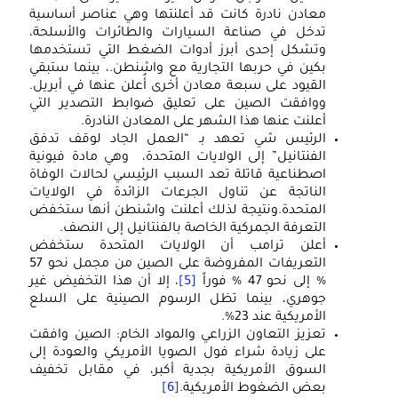
معادن نادرة كانت قد أعلنتها وهي عناصر أساسية
تدخل في صناعة السيارات والطائرات والأسلحة،
وتشكل إحدى أبرز أدوات الضغط التي تستخدمها
بكين في حربها التجارية مع واشنطن.، بينما ستبقي
القيود على سبعة معادن أخرى أُعلن عنها في أبريل.
ووافقت الصين على تعليق ضوابط التصدير التي
أعلنت عنها هذا الشهر على المعادن النادرة.
الرئيس شي تعهد بـ “العمل الجاد لوقف تدفق
الفنتانيل” إلى الولايات المتحدة، وهي مادة فيونية
اصطناعية قاتلة تعد السبب الرئيسي لحالات الوفاة
الناتجة عن تناول الجرعات الزائدة في الولايات
المتحدة.ونتيجة لذلك أعلنت واشنطن أنها ستخفض
التعرفة الجمركية الخاصة بالفنتانيل إلى النصف.
أعلن ترامب أن الولايات المتحدة ستخفض
التعريفات المفروضة على الصين من مجمل نحو 57
% إلى نحو 47 % فوراً
[5]
، إلا أن هذا التخفيض غير
جوهري، بينما تظل الرسوم الصينية على السلع
الأمريكية عند 23%.
تعزيز التعاون الزراعي والمواد الخام: الصين وافقت
على زيادة شراء فول الصويا الأمريكي والعودة إلى
السوق الأمريكية بجدية أكبر، في مقابل تخفيف
بعض الضغوط الأمريكية.
[6]