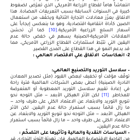
انتعاشاً هاماً لقطاع الزراعة الأمريكي الذي تعرّض لضغوط
كبيرة في السنوات السابقة بسبب التعريفات المضادة. هذا
الاتفاق يعزّز معادلات التجارة الثنائية ويخفّف من استعمال
الصين كأداة انتقامية اقتصادية، وهو ما ينعكس إيجاباً على
أسعار السلع الزراعية الأمريكية.
[10]
كما أن تحسّن
العلاقات الأمريكية-الصينية يسهم في خفض حالة عدم
اليقين التي تثبّط استثمارات القطاع الزراعي الأمريكي، مما
قد يدعم النمو في هذا القطاع على المدى القصير.
2- انعكاسات الاتفاق علي الاقتصاد العالمي :
– سلاسل التوريد والتصنيع العالمي:
توقّف مؤقت أو تخفيف لبعض القيود (مثل تصدير المعادن
النادرة الصينية) أعطى بعض الشركات العالمية فترة راحة
في إعادة تقييم سلاسل التوريد المعطوبة أو المتعرضة
للمخاطر.
[11]
لكن الأثر الهيكلي الأبعد — مثل التوجه نحو
تنويع التوريد والابتعاد عن الاعتماد الكلي على طرف واحد —
ما زال قائماً بسبب استمرار حالة عدم اليقين. لكن الأثر
الهيكلي الأبعد — مثل التوجه نحو تنويع التوريد والابتعاد عن
الاعتماد الكلي على طرف واحد — ما زال قائماً بسبب استمرار
حالة عدم اليقين
.
– السياسات النقدية والمالية وتأثيرها على التضخّم :
من الناحية الاقتصادية العالمية، فإن تهدئة التوتر التجاري قد