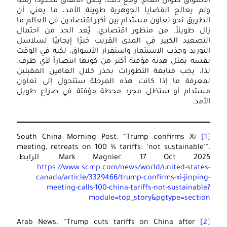
الأسواق طوال العام. ومع ذلك، يظل الاتفاق محدوداً زمنياً
ولم يعالج القضايا الجوهرية طويلة الأمد، ما يعني أن
الطريق نحو تعاون مستدام بين أكبر اقتصادين في العالم ما
زال طويلاً. من منظور اقتصادي، يُعد الحد من احتمال
التصعيد الكبير في المدى القريب خبرًا إيجابيًا لسلاسل
التوريد وجذب الاستثمار واستقرار الأسواق، لكنه في الوقت
نفسه يمثل هدنة مؤقتة أكثر من كونها انتصاراً لأي طرف.
لذا، يجب متابعة التطورات بحذر خلال العامين المقبلين
لمعرفة ما إذا كانت هذه المرحلة ستتحول إلى تعاون
مستدام أو ستظل مجرد محطة مؤقتة في صراع طويل
الأمد.
South China Morning Post. “Trump confirms Xi
[1]
meeting, retreats on 100 % tariffs: ‘not sustainable’”.
Mark Magnier. 17 Oct 2025. الرابط:
https://www.scmp.com/news/world/united-states-
canada/article/3329466/trump-confirms-xi-jinping-
meeting-calls-100-china-tariffs-not-sustainable?
module=top_story&pgtype=section
Arab News. “Trump cuts tariffs on China after
[2]