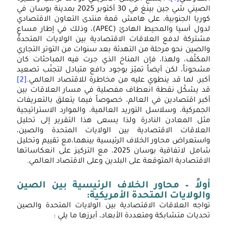
الصيني شي جين بينغ في 30 أكتوبر 2025 بمدينة بوسان في
كوريا الجنوبية، على هامش قمة منتدى التعاون الاقتصادي
لدول آسيا والمحيط الهادئ (APEC)، وذلك في إطار مساعٍ
مشتركة لدفع العلاقات الاقتصادية بين الولايات المتحدة
والصين نحو مرحلة من التهدئة بعد سنوات من التوتر التجاري
المكثّف، ولهذا، فإن المناخ الذي جرت فيه المباحثات كان
مشحوناً، لكن أيضاً تميّز بوجود دافع متبادل لتجنّب تصعيد
أكبر، لما قد ينطوي عليه من مخاطرة للاقتصاد العالمي.
[2]
قد يشكّل نقطة انعطاف مفصلية في مسار العلاقات بين
أكبر اقتصادين في العالم، خصوصاً فيما يتعلق بالتعريفات
الجمركية، وسلاسل التوريد العالمية، والموارد الاستراتيجية
مثل المعادن النادرة ولذا يسعى هذا التقرير إلى تحليل
العلاقات الاقتصادية بين الولايات المتحدة والصين،
واستعراض محاور الخلاف الرئيسية بينهما،مع تقييم وتحليل
شامل لاتفاقية بوسان 2025، مع التركيز على انعكاساتها
الاقتصادية المتوقعة على البلدين وعلى الاقتصاد العالمي.
أولاً –
محاور الخلاف الرئيسية بين الصين
والولايات المتحدة الأمريكية:
تواجه العلاقات الاقتصادية بين الولايات المتحدة والصين
تحديات متشابكة ومتعددة الأبعاد، أبرزها ما يلي :