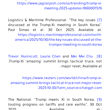
https://www.jagranjosh.com/us/trending/trump-xi-
meeting-2025-updates-1860001576
Logistics & Maritime Professional. “The key issues
[7]
discussed at the Trump-Xi meeting in South Korea”.
Paul Simao et al. 30 Oct 2025. Available at:
https://logistics.maritimeprofessional.com/north-
america/2025/10/30/the-key-issues-discussed-at-the-
trumpxi-meeting-in-south-korea
Trevor Hunnicutt
,
Laurie Chen
and
Mei Mei Chu
[8]
,Trump-Xi ‘amazing’ summit brings tactical truce, not
major reset, Available at :
https://www.reuters.com/world/china/trump-xi-
amazing-summit-brings-tactical-truce-not-major-reset-
2025-10-30/?utm_source=chatgpt.com
The National. “Trump meets Xi in South Korea,
[9]
touting progress on tariffs and rare earths”. 30 Oct