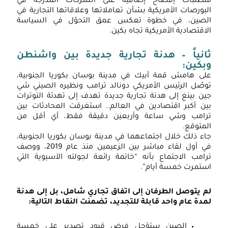
متطلبات إفصاح إضافية على الشركات المدرجة في
البورصات الأمريكية بشأن تعاملاتها وعلاقاتها التجارية في
الصين، في خطوة تعكس عمق التحوّل في السياسة
الاقتصادية الأمريكية تجاه بكين.
ثانياً –
هدنة تجارية جديدة بين واشنطن
وبكين:
على هامش قمة آبيك في مدينة بوسان بكوريا الجنوبية،
توصّل الرئيس الأمريكي دونالد ترامب ونظيره الصيني شي
جين بينغ إلى هدنة تجارية جديدة تهدف إلى تهدئة التوترات
بين أكبر اقتصادين في العالم.. استغرقت المحادثات بين
ترامب وشي ساعة وأربعين دقيقة فقط، أي أقل من
المتوقع.
جاء ذلك خلال اجتماعهما في مدينة بوسان بكوريا الجنوبية،
في أول لقاء مباشر بين الزعيمين منذ عام 2019، ووصف
ترامب الاجتماع بأنه “خاتمة رائعة لجولته الآسيوية التي
استمرت خمسة أيام”.
لم يتوصل الطرفان إلى اتفاق تجاري شامل، بل إلى هدنة
لمدة عام واحد قابلة للتجديد، تضمنت النقاط التالية
:
الصين ستؤجل فرض قيود تصدير على خمسة