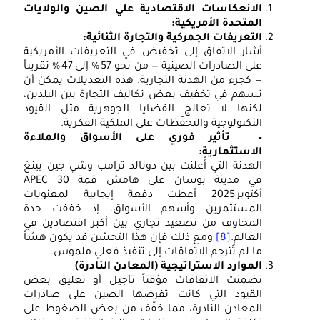
الانعكاسات الاقتصادية علي الصين والولايات
المتحدة الأمريكية:
التعريفات الجمركية والتجارة الثنائية:
أشار الاتفاق إلى تخفيض في التعريفات الأمريكية
على الصادرات الصينية — من نحو 57 % إلى 47 % تقريباً
— كجزء من الهدنة التجارية. هذه التعديلات يمكن أن
تسهم في تخفيف بعض تكاليف التجارة بين البلدين،
لكنها لا تعالج القضايا الجوهرية مثل القيود
التكنولوجية والتحفّظات على الملكية الفكرية.
– تأثير فوري على الأسواق والملاءة
الاستثمارية
:
الهدنة التي أُعلنت بين دونالد ترامب وشي جين بينغ
في مدينة بوسان على هامش قمة APEC 30
أكتوبر 2025 أعطت دفعة إيجابية لمعنويات
المستثمرين وأسهم الأسواق، إذ خففت حدة
المخاوف من تصعيد تجاري بين أكبر اقتصادين في
العالم.
[8]
ومع ذلك فإن هذا التحسّن قد يكون هشاً
ما لم تُترجم الاتفاقات إلى تنفيذ فعلي ملموس.
الموارد الاستراتيجية (المعادن النادرة)
تضمنت الاتفاقات مؤقتاً تأجيل أو تعليق بعض
القيود التي كانت تفرضها الصين على صادرات
المعادن النادرة، مما خفّف من بعض الضغوط على