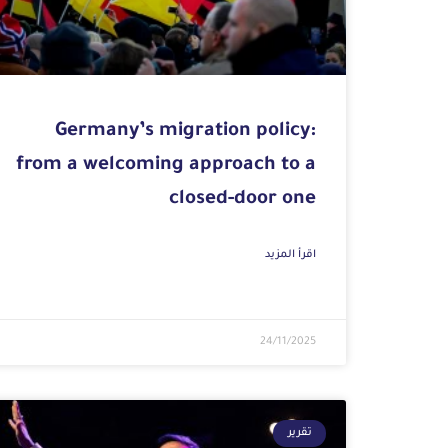
Germany’s migration policy:
from a welcoming approach to a
closed-door one
اقرأ المزيد
24/11/2025
تقرير