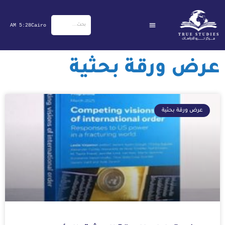
خطي
لى
5:28 AM
Cairo
لمحتوى
عرض ورقة بحثية
عرض ورقة بحثية