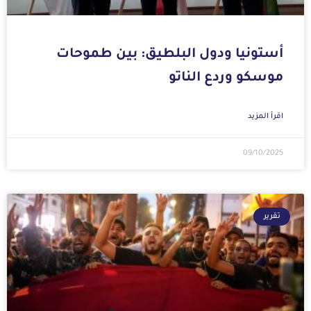
أستونيا ودول البلطيق: بين طموحات
موسكو وردع الناتو
اقرأ المزيد
09/10/2025
تقرير